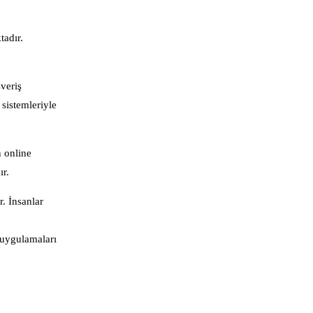
tadır.
veriş
sistemleriyle
n online
ır.
. İnsanlar
 uygulamaları