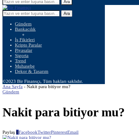
Ara
Ara
Gündem
Bankacılık
İş Fikirleri
Kripto Paralar
Piyasalar
Sigorta
Trend
Muhasebe
Dekor & Tasarım
©2023 Bir Finansçı, Tüm hakları saklıdır.
Ana Sayfa
-
Nakit para bitiyor mu?
Gündem
Nakit para bitiyor mu?
Paylaş
0
Facebook
Twitter
Pinterest
Email