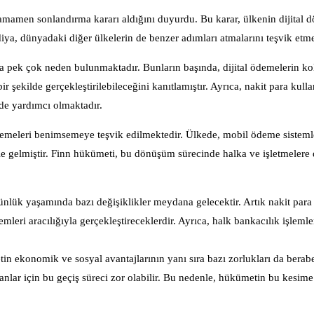
tamamen sonlandırma kararı aldığını duyurdu. Bu karar, ülkenin dijital
andiya, dünyadaki diğer ülkelerin de benzer adımları atmalarını teşvik etme
a pek çok neden bulunmaktadır. Bunların başında, dijital ödemelerin kol
r şekilde gerçekleştirilebileceğini kanıtlamıştır. Ayrıca, nakit para kull
de yardımcı olmaktadır.
l ödemeleri benimsemeye teşvik edilmektedir. Ülkede, mobil ödeme sisteml
le gelmiştir. Finn hükümeti, bu dönüşüm sürecinde halka ve işletmelere 
günlük yaşamında bazı değişiklikler meydana gelecektir. Artık nakit para
emleri aracılığıyla gerçekleştireceklerdir. Ayrıca, halk bankacılık işlemler
in ekonomik ve sosyal avantajlarının yanı sıra bazı zorlukları da berab
nsanlar için bu geçiş süreci zor olabilir. Bu nedenle, hükümetin bu kesim