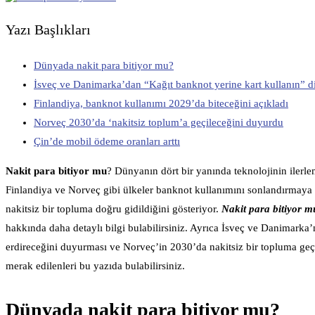
Yazı Başlıkları
Dünyada nakit para bitiyor mu?
İsveç ve Danimarka’dan “Kağıt banknot yerine kart kullanın” di
Finlandiya, banknot kullanımı 2029’da biteceğini açıkladı
Norveç 2030’da ‘nakitsiz toplum’a geçileceğini duyurdu
Çin’de mobil ödeme oranları arttı
Nakit para bitiyor mu
? Dünyanın dört bir yanında teknolojinin ilerle
Finlandiya ve Norveç gibi ülkeler banknot kullanımını sonlandırmaya
nakitsiz bir topluma doğru gidildiğini gösteriyor.
Nakit para bitiyor m
hakkında daha detaylı bilgi bulabilirsiniz. Ayrıca İsveç ve Danimarka’
erdireceğini duyurması ve Norveç’in 2030’da nakitsiz bir topluma geçi
merak edilenleri bu yazıda bulabilirsiniz.
Dünyada nakit para bitiyor mu?