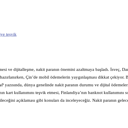
ye teşvik
mesi ve dijitalleşme, nakit paranın önemini azaltmaya başladı. İsveç, D
 hazırlanırken, Çin’de mobil ödemelerin yaygınlaşması dikkat çekiyor.
u?
yazısında, dünya genelinde nakit paranın durumu ve dijital ödemeleri
nın kart kullanımını teşvik etmesi, Finlandiya’nın banknot kullanımını 
leceğini açıklaması gibi konuları da inceleyeceğiz. Nakit paranın gele