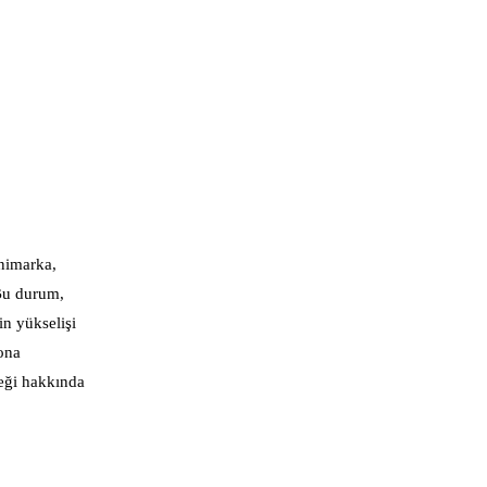
animarka,
 Bu durum,
n yükselişi
sona
ceği hakkında