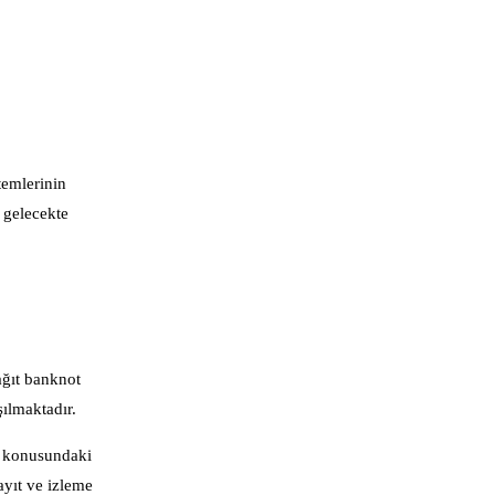
temlerinin
 gelecekte
ağıt banknot
şılmaktadır.
k konusundaki
ayıt ve izleme