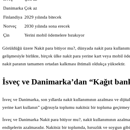
Danimarka
Çok az
Finlandiya
2029 yılında bitecek
Norveç
2030 yılında sona erecek
Çin
Yerini mobil ödemelere bırakıyor
Görüldüğü üzere Nakit para bitiyor mu?, dünyada nakit para kullanımı g
gelişmesiyle birlikte, birçok ülke nakit para yerine kart veya mobil ö
nakit paranın tamamen ortadan kalkması ihtimali oldukça yüksektir.
İsveç ve Danimarka’dan “Kağıt bankn
İsveç ve Danimarka, son yıllarda nakit kullanımının azalması ve dijit
yerine kart kullanın” çağrısıyla toplumu nakitsiz bir topluma geçirmeyi
İsveç ve Danimarka Nakit para bitiyor mu?, nakit kullanımının azalm
endişelerin azalmasıdır. Nakitsiz bir toplumda, hırsızlık ve soygun gib