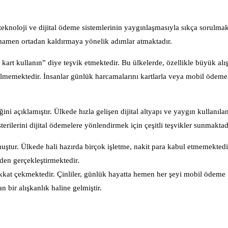
teknoloji ve dijital ödeme sistemlerinin yaygınlaşmasıyla sıkça sorulmak
mamen ortadan kaldırmaya yönelik adımlar atmaktadır.
kart kullanın” diye teşvik etmektedir. Bu ülkelerde, özellikle büyük alış
dilmemektedir. İnsanlar günlük harcamalarını kartlarla veya mobil ödeme 
i açıklamıştır. Ülkede hızla gelişen dijital altyapı ve yaygın kullanıla
şterilerini dijital ödemelere yönlendirmek için çeşitli teşvikler sunmaktad
ştur. Ülkede hali hazırda birçok işletme, nakit para kabul etmemektedir
nden gerçekleştirmektedir.
dikkat çekmektedir. Çinliler, günlük hayatta hemen her şeyi mobil ödeme
bir alışkanlık haline gelmiştir.