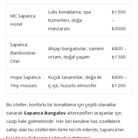
Lüks konaklama, spa
₺1500
MC Sapanca
hizmetleri, doğa
–
Hotel
manzarası
₺3000
Sapanca
Ahşap bungalovlar, samimi
₺800 –
Bamboolow
ortam, doğal yaşam
₺1500
Otel
Hope Sapanca
Küçük tasarımlar, doğa ile
₺600 –
Tiny Houses
iç içe, huzurlu atmosfer
₺1200
Bu oteller, konforlu bir konaklama için çeşitli olanaklar
sunarak
Sapanca Bungalov
alternatifleri arayanlar için
cazip hale gelmektedir. Her biri kendine has özelliklere
sahip olan bu otellerden birini tercih ederek, Sapanca’nın
büyüleyici doğasının tadını çıkarabilirsiniz.