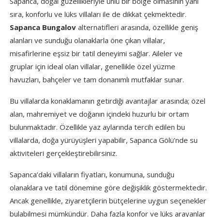
Sapanca, doğal güzellikleriyle ünlü bir bölge olmasının yanı
sıra, konforlu ve lüks villaları ile de dikkat çekmektedir.
Sapanca Bungalov
alternatifleri arasında, özellikle geniş
alanları ve sunduğu olanaklarla öne çıkan villalar,
misafirlerine eşsiz bir tatil deneyimi sağlar. Aileler ve
gruplar için ideal olan villalar, genellikle özel yüzme
havuzları, bahçeler ve tam donanımlı mutfaklar sunar.
Bu villalarda konaklamanın getirdiği avantajlar arasında; özel
alan, mahremiyet ve doğanın içindeki huzurlu bir ortam
bulunmaktadır. Özellikle yaz aylarında tercih edilen bu
villalarda, doğa yürüyüşleri yapabilir, Sapanca Gölü’nde su
aktiviteleri gerçekleştirebilirsiniz.
Sapanca’daki villaların fiyatları, konumuna, sunduğu
olanaklara ve tatil dönemine göre değişiklik göstermektedir.
Ancak genellikle, ziyaretçilerin bütçelerine uygun seçenekler
bulabilmesi mümkündür. Daha fazla konfor ve lüks arayanlar