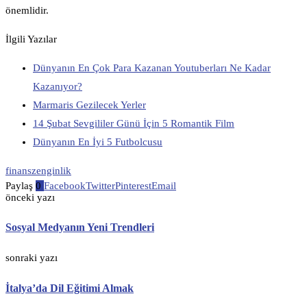
önemlidir.
İlgili Yazılar
Dünyanın En Çok Para Kazanan Youtuberları Ne Kadar
Kazanıyor?
Marmaris Gezilecek Yerler
14 Şubat Sevgililer Günü İçin 5 Romantik Film
Dünyanın En İyi 5 Futbolcusu
finans
zenginlik
Paylaş
0
Facebook
Twitter
Pinterest
Email
önceki yazı
Sosyal Medyanın Yeni Trendleri
sonraki yazı
İtalya’da Dil Eğitimi Almak