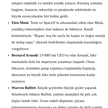
müşteri odaklılık ve sürekli yenilik yatıyor. Kuruluş yılından
bugüne, Amazon, teknoloji ve perakende sektöründe en
büyük oyunculardan biri haline geldi.
Elon Musk
: Tesla ve SpaceX’in arkasındaki zihin olan Musk,
yenilikçi teknolojilere olan tutkusu ile biliniyor. Kendi
kelimeleriyle, “Başarı, boş bir sayfa ile başlar ve doğru strateji
ile dolup taşar.” diyerek hedeflerine ulaşmadaki kararlılığını
vurguluyor.
Bernard Arnault
: LVMH’nin CEO’su olan Arnault, lüks
markalarla dolu bir imperyum yaratmayı başardı. Onun
hikayesi, üzümden şarap yapmaya başlamakla başlayıp,
dünyanın en büyük lüks ürün şirketini kurmasına kadar
uzanıyor.
Warren Buffett
: Küçük şeylerden büyük şeyler yaparak
felsefesiyle bilinen Buffett, yatırım stratejileri ile pek çok
kişiye örnek oldu. Uzun vadeli düşünme, piyasa
dalgalanmalarına dayanma ve değer yatırımı ile ilgili yaptığı