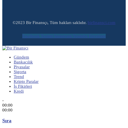
©2023 Bir Finansçı, Tüm hakları saklıdır.
birfinansci.com
Facebook
Twitter
Instagram
Youtube
Envelope
Gündem
Bankacılık
Piyasalar
Sigorta
Trend
Kripto Paralar
İş Fikirleri
Kredi
-
00:00
00:00
Sıra