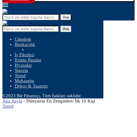
Ara
Ara
Gündem
Bankacılık
İş Fikirleri
Kripto Paralar
Piyasalar
Sigorta
Trend
Muhasebe
Dekor & Tasarım
©2023 Bir Finansçı, Tüm hakları saklıdır.
Ana Sayfa
-
Dünyanın En Zenginleri: İlk 10 Kişi
Trend