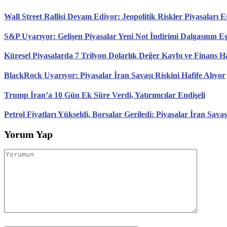
Wall Street Rallisi Devam Ediyor: Jeopolitik Riskler Piyasaları E
S&P Uyarıyor: Gelişen Piyasalar Yeni Not İndirimi Dalgasının E
Küresel Piyasalarda 7 Trilyon Dolarlık Değer Kaybı ve Finans H
BlackRock Uyarıyor: Piyasalar İran Savaşı Riskini Hafife Alıyor
Trump İran’a 10 Gün Ek Süre Verdi, Yatırımcılar Endişeli
Petrol Fiyatları Yükseldi, Borsalar Geriledi: Piyasalar İran Savaş
Yorum Yap