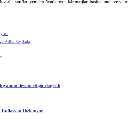
arlık sınıfları yeniden fiyatlanıyor, kâr marjları baskı altında ve yatır
ıyor!
e Atilla Yeşilada
r
iyatının devam ettiğini söyledi
 Enflasyon Hızlanıyor