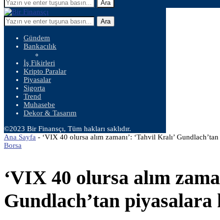
Ara
Ara
Gündem
Bankacılık
İş Fikirleri
Kripto Paralar
Piyasalar
Sigorta
Trend
Muhasebe
Dekor & Tasarım
©2023 Bir Finansçı, Tüm hakları saklıdır.
Ana Sayfa
-
‘VIX 40 olursa alım zamanı’: ‘Tahvil Kralı’ Gundlach’tan p
Borsa
‘VIX 40 olursa alım zaman
Gundlach’tan piyasalara k