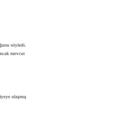
uğunu söyledi.
 Ancak mevcut
viyeye ulaşmış