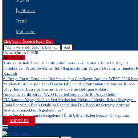
Sigorta
İş Fikirleri
Trend
Muhasebe
Giriş Yapın/Ücretsiz Kayıt Olun
Ara
Cuma, Ağustos 7, 2026
Son Yazılar
Türkiye ile Irak Arasında Tarihi Adım: Kerkük-Yumurtalık Boru Hattı İçin 1...
Portekiz’den Petrol Devlerine ’lük Olağanüstü Kâr Vergisi: Dayanışma Hamlesi 
Kazandı
6. Dünya Enerji Depolama Konferansı İçin Geri Sayım Başladı: WESC-2026 İstan
Yenilenebilir Enerjide Yeni Dönem: GES ve RES Yatırımlarında İmar ve Ruhsat..
Uluç Hukuk: Bursa’da Uzmanlık ve Güvenin Buluşma Noktası
Ankara’da Tarihi Zirve: NATO Liderleri Beştepe’de Bir Araya Geldi!
EIA Raporu: Yapay Zekâ ve Veri Merkezleri Elektrik Talebini Rekor Seviyeye...
Enda Enerji’nin Bağlı Ortaklığı Egenda’dan Dev Bedelsiz Sermaye Artırımı!
Arabanız Gerçekten Değerlendi mi?
Yılın Set Aşkı Sonunda Belgelendi! Ünlü Çiftten Ezber Bozan “O” Paylaşım!
ABONE OL