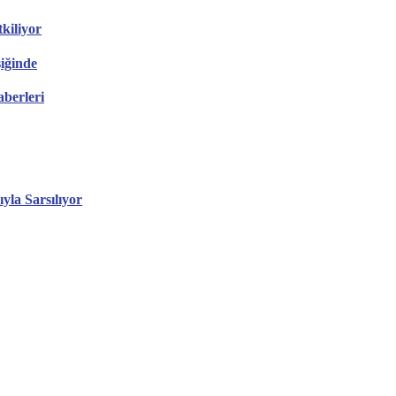
tkiliyor
şiğinde
aberleri
ıyla Sarsılıyor