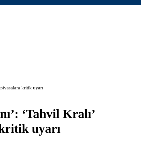
iyasalara kritik uyarı
ı’: ‘Tahvil Kralı’
ritik uyarı