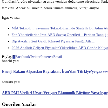
Gundlach’a göre piyasalar şu anda yeniden değerleme sürecinde: Farklı v
temkinli. Ancak bu sürecin henüz tamamlanmadığı vurgulanıyor.
İlgili Yazılar
MİA Teknoloji, Savunma Teknolojilerinde Stratejik Bir Adım At
Fon Yöneticilerine İran-ABD Savaşı Önerileri – Perihan Tantuğ v
Dip Avcıları Geri Geldi, Küresel Piyasalar Paniği Atlattı
2026 Analizi: Gelişen Piyasalar Yükselirken ABD Geride Kalıyo
Paylaş
0
Facebook
Twitter
Pinterest
Email
önceki yazı
Enerji Bakanı Alparslan Bayraktar, İran’dan Türkiye’ye gaz sevk
sonraki yazı
ABD PMI Verileri Uyarı Veriyor: Ekonomik Büyüme Yavaşlıyor,
Önerilen Yazılar