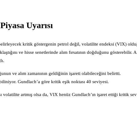
Piyasa Uyarısı
irleyecek kritik göstergenin petrol değil, volatilite endeksi (VIX) old
laştığını ve hisse senetlerinde alım fırsatının doğduğunu gösterebilir.
dı.
nun ve alım zamanının geldiğinin işareti olabileceğini belirtti.
iliniyor. Gundlach’a göre kritik eşik noktası 40 seviyesi.
volatilite artmış olsa da, VIX henüz Gundlach’ın işaret ettiği kritik se