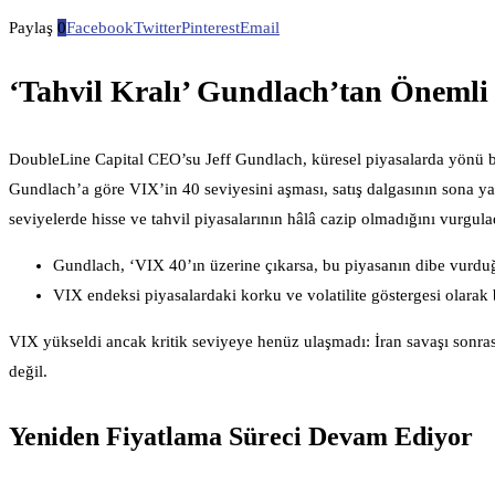
Paylaş
0
Facebook
Twitter
Pinterest
Email
‘Tahvil Kralı’ Gundlach’tan Önemli 
DoubleLine Capital CEO’su Jeff Gundlach, küresel piyasalarda yönü bel
Gundlach’a göre VIX’in 40 seviyesini aşması, satış dalgasının sona yak
seviyelerde hisse ve tahvil piyasalarının hâlâ cazip olmadığını vurgula
Gundlach, ‘VIX 40’ın üzerine çıkarsa, bu piyasanın dibe vurduğu
VIX endeksi piyasalardaki korku ve volatilite göstergesi olarak b
VIX yükseldi ancak kritik seviyeye henüz ulaşmadı: İran savaşı sonrası 
değil.
Yeniden Fiyatlama Süreci Devam Ediyor