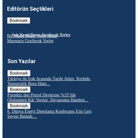
Editörün Seçtikleri
Bookmark
Şair Kenti Datça Gezilecek Yerler
Bir Masal Adası: Sedir Adası
Marmaris Gezilecek Yerler
Son Yazılar
Bookmark
Türkiye ile Irak Arasında Tarihi Adım: Kerkük-
Yumurtalık Boru Hattı...
Bookmark
Portekiz’den Petrol Devlerine %33’lük
Olağanüstü Kâr Vergisi: Dayanışma Hamlesi...
Bookmark
6. Dünya Enerji Depolama Konferansı İçin Geri
Sayım Başladı:...