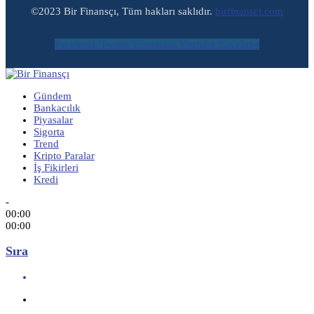
©2023 Bir Finansçı, Tüm hakları saklıdır.
birfinansci.com
Facebook
Twitter
Instagram
Youtube
Envelope
Gündem
Bankacılık
Piyasalar
Sigorta
Trend
Kripto Paralar
İş Fikirleri
Kredi
-
00:00
00:00
Sıra