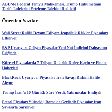
ABD’de Federal Temyiz Mahkemesi, Trump Hükümetinin
Tarife İadelerini Erteleme Talebini Reddetti
Önerilen Yazılar
Wall Street Rallisi Devam Ediyor: Jeopolitik Riskler Piyasaları
Etkiliyor
S&P Uyarıyor: Gelişen Piyasalar Yeni Not İndirimi Dalgasının
Eşiğinde
Küresel Piyasalarda 7 Trilyon Dolarlık Değer Kaybı ve Finans
Haberleri
BlackRock Uyarıyor: Piyasalar İran Savaşı Riskini Hafife
Alıyor
Trump İran’a 10 Gün Ek Süre Verdi, Yatırımcılar Endişeli
Petrol Fiyatları Yükseldi, Borsalar Geriledi: Piyasalar İran
Savaşıyla Sarsılıyor