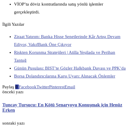
VİOP’ta döviz kontratlarında satış yönlü işlemler
gerçekleştirdi.
İlgili Yazılar
Ziraat Yatırım: Banka Hisse Senetlerinde Kâr Artışı Devam
Ediyor, VakıfBank Öne Çıkıyor
Riskten Korunma Stratejileri | Atilla Yeşilada ve Perihan
Tantuğ
Günün Pusulası: BIST’te Gözler Halkbank Davası ve PPK’da
Borsa Dolandırıcılarına Karşı Uyarı: Alınacak Önlemler
Paylaş
0
Facebook
Twitter
Pinterest
Email
önceki yazı
Tuncay Turşucu: En Kötü Senaryoyu Konuşmak için Henüz
Erken
sonraki yazı