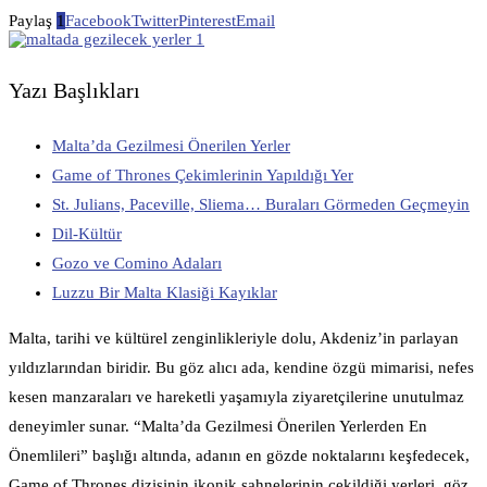
Paylaş
1
Facebook
Twitter
Pinterest
Email
Yazı Başlıkları
Malta’da Gezilmesi Önerilen Yerler
Game of Thrones Çekimlerinin Yapıldığı Yer
St. Julians, Paceville, Sliema… Buraları Görmeden Geçmeyin
Dil-Kültür
Gozo ve Comino Adaları
Luzzu Bir Malta Klasiği Kayıklar
Malta, tarihi ve kültürel zenginlikleriyle dolu, Akdeniz’in parlayan
yıldızlarından biridir. Bu göz alıcı ada, kendine özgü mimarisi, nefes
kesen manzaraları ve hareketli yaşamıyla ziyaretçilerine unutulmaz
deneyimler sunar. “Malta’da Gezilmesi Önerilen Yerlerden En
Önemlileri” başlığı altında, adanın en gözde noktalarını keşfedecek,
Game of Thrones dizisinin ikonik sahnelerinin çekildiği yerleri, göz