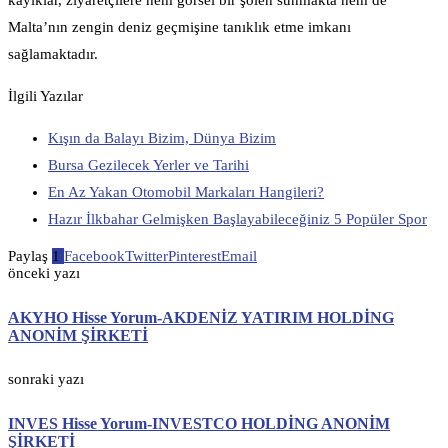
Malta’nın zengin deniz geçmişine tanıklık etme imkanı
sağlamaktadır.
İlgili Yazılar
Kışın da Balayı Bizim, Dünya Bizim
Bursa Gezilecek Yerler ve Tarihi
En Az Yakan Otomobil Markaları Hangileri?
Hazır İlkbahar Gelmişken Başlayabileceğiniz 5 Popüler Spor
Paylaş
1
Facebook
Twitter
Pinterest
Email
önceki yazı
AKYHO Hisse Yorum-AKDENİZ YATIRIM HOLDİNG
ANONİM ŞİRKETİ
sonraki yazı
INVES Hisse Yorum-INVESTCO HOLDİNG ANONİM
ŞİRKETİ