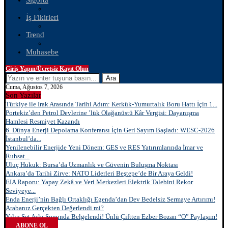
Sigorta
İş Fikirleri
Trend
Muhasebe
Giriş Yapın/Ücretsiz Kayıt Olun
Ara
Cuma, Ağustos 7, 2026
Son Yazılar
Türkiye ile Irak Arasında Tarihi Adım: Kerkük-Yumurtalık Boru Hattı İçin 1...
Portekiz’den Petrol Devlerine ’lük Olağanüstü Kâr Vergisi: Dayanışma
Hamlesi Resmiyet Kazandı
6. Dünya Enerji Depolama Konferansı İçin Geri Sayım Başladı: WESC-2026
İstanbul’da...
Yenilenebilir Enerjide Yeni Dönem: GES ve RES Yatırımlarında İmar ve
Ruhsat...
Uluç Hukuk: Bursa’da Uzmanlık ve Güvenin Buluşma Noktası
Ankara’da Tarihi Zirve: NATO Liderleri Beştepe’de Bir Araya Geldi!
EIA Raporu: Yapay Zekâ ve Veri Merkezleri Elektrik Talebini Rekor
Seviyeye...
Enda Enerji’nin Bağlı Ortaklığı Egenda’dan Dev Bedelsiz Sermaye Artırımı!
Arabanız Gerçekten Değerlendi mi?
Yılın Set Aşkı Sonunda Belgelendi! Ünlü Çiftten Ezber Bozan “O” Paylaşım!
ABONE OL