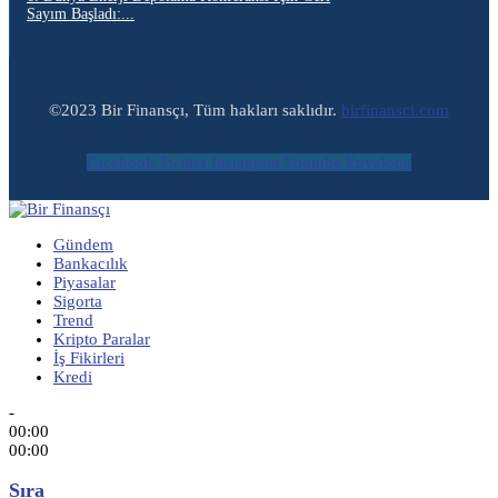
Sayım Başladı:...
©2023 Bir Finansçı, Tüm hakları saklıdır.
birfinansci.com
Facebook
Twitter
Instagram
Youtube
Envelope
Gündem
Bankacılık
Piyasalar
Sigorta
Trend
Kripto Paralar
İş Fikirleri
Kredi
-
00:00
00:00
Sıra