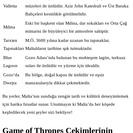
Valletta
müzeleri ile ünlüdür. Aziz John Katedrali ve Üst Baraka
Bahçeleri kesinlikle görülmelidir.
Eski bir başkent olan Mdina, dar sokakları ve Orta Çağ
Mdina
mimarisi ile büyüleyici bir atmosfere sahiptir.
Tarxien
M.Ö. 3600 yılına kadar uzanan bu tapınaklar,
Tapınakları
Maltalıların tarihine ışık tutmaktadır.
Blue
Gozo Adası’nda bulunan bu muhteşem lagün, turkuaz
Lagoon
suları ile ünlüdür ve yüzme için idealdir.
Gozo’da
Bu bölge, doğal kapısı ile ünlüdür ve eşsiz
Dwejra
manzaralarıyla dikkat çekmektedir.
Bu yerler, Malta’nın sunduğu zengin tarih ve kültürü deneyimlemek
için harika fırsatlar sunar. Unutmayın ki Malta’da her köşede
keşfedilecek yeni şeyler sizi bekliyor!
Game of Thrones Çekimlerinin