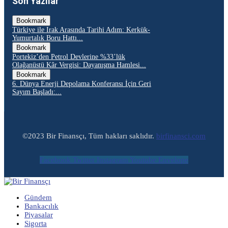
Son Yazılar
Bookmark
Türkiye ile Irak Arasında Tarihi Adım: Kerkük-
Yumurtalık Boru Hattı...
Bookmark
Portekiz’den Petrol Devlerine %33’lük
Olağanüstü Kâr Vergisi: Dayanışma Hamlesi...
Bookmark
6. Dünya Enerji Depolama Konferansı İçin Geri
Sayım Başladı:...
©2023 Bir Finansçı, Tüm hakları saklıdır.
birfinansci.com
Facebook
Twitter
Instagram
Youtube
Envelope
Gündem
Bankacılık
Piyasalar
Sigorta