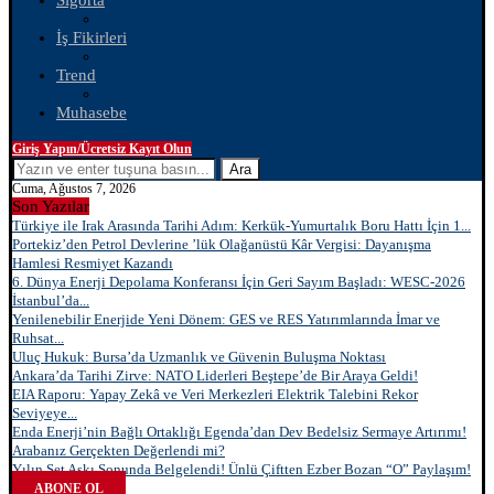
Sigorta
İş Fikirleri
Trend
Muhasebe
Giriş Yapın/Ücretsiz Kayıt Olun
Ara
Cuma, Ağustos 7, 2026
Son Yazılar
Türkiye ile Irak Arasında Tarihi Adım: Kerkük-Yumurtalık Boru Hattı İçin 1...
Portekiz’den Petrol Devlerine ’lük Olağanüstü Kâr Vergisi: Dayanışma
Hamlesi Resmiyet Kazandı
6. Dünya Enerji Depolama Konferansı İçin Geri Sayım Başladı: WESC-2026
İstanbul’da...
Yenilenebilir Enerjide Yeni Dönem: GES ve RES Yatırımlarında İmar ve
Ruhsat...
Uluç Hukuk: Bursa’da Uzmanlık ve Güvenin Buluşma Noktası
Ankara’da Tarihi Zirve: NATO Liderleri Beştepe’de Bir Araya Geldi!
EIA Raporu: Yapay Zekâ ve Veri Merkezleri Elektrik Talebini Rekor
Seviyeye...
Enda Enerji’nin Bağlı Ortaklığı Egenda’dan Dev Bedelsiz Sermaye Artırımı!
Arabanız Gerçekten Değerlendi mi?
Yılın Set Aşkı Sonunda Belgelendi! Ünlü Çiftten Ezber Bozan “O” Paylaşım!
ABONE OL