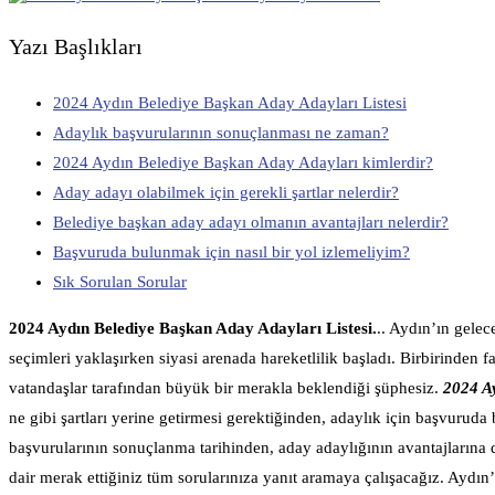
Yazı Başlıkları
2024 Aydın Belediye Başkan Aday Adayları Listesi
Adaylık başvurularının sonuçlanması ne zaman?
2024 Aydın Belediye Başkan Aday Adayları kimlerdir?
Aday adayı olabilmek için gerekli şartlar nelerdir?
Belediye başkan aday adayı olmanın avantajları nelerdir?
Başvuruda bulunmak için nasıl bir yol izlemeliyim?
Sık Sorulan Sorular
2024 Aydın Belediye Başkan Aday Adayları Listesi.
.. Aydın’ın gele
seçimleri yaklaşırken siyasi arenada hareketlilik başladı. Birbirinden f
vatandaşlar tarafından büyük bir merakla beklendiği şüphesiz.
2024 Ay
ne gibi şartları yerine getirmesi gerektiğinden, adaylık için başvuruda
başvurularının sonuçlanma tarihinden, aday adaylığının avantajlarına 
dair merak ettiğiniz tüm sorularınıza yanıt aramaya çalışacağız. Aydın