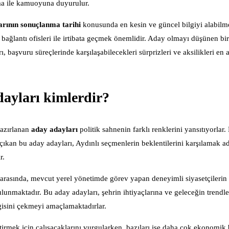
lama ile kamuoyuna duyurulur.
arının sonuçlanma tarihi
konusunda en kesin ve güncel bilgiyi alabilmek
il bağlantı ofisleri ile irtibata geçmek önemlidir. Aday olmayı düşünen bi
 başvuru süreçlerinde karşılaşabilecekleri sürprizleri ve aksilikleri en 
ayları kimlerdir?
hazırlanan
aday adayları
politik sahnenin farklı renklerini yansıtıyorlar. 
çıkan bu aday adayları, Aydınlı seçmenlerin beklentilerini karşılamak ad
r.
arasında, mevcut yerel yönetimde görev yapan deneyimli siyasetçilerin y
bulunmaktadır. Bu aday adayları, şehrin ihtiyaçlarına ve geleceğin trendl
lgisini çekmeyi amaçlamaktadırlar.
iştirmek için çalışacaklarını vurgularken, bazıları ise daha çok ekonomi