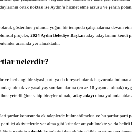
aylarının ortak noktası ise Aydın’a hizmet etme arzusu ve şehrin potans
olarak gösterilme yolunda yoğun bir tempoda çalışmalarına devam etme
lumsal projeler,
2024 Aydın Belediye Başkan
aday adaylarının kendi pr
temler arasında yer almaktadır.
tlar nelerdir?
r ve herhangi bir siyasi parti ya da bireysel olarak başvuruda bulunacak
andaşı olmak ve yasal yaş sınırlamalarına (en az 18 yaşında olmak) uygu
me yeterliliğine sahip bireyler olmak,
aday adayı
olma yolunda atılac
kleri şartlar konusunda ek taleplerde bulunabilmekte ve bu şartlar parti p
parti içi aktivitelerde yer alma gibi kriterler arayabilmekte ya da belirli 
diğiniz partinin
adaylık
kriterlerini detaylı bir şekilde araştırmanız önem