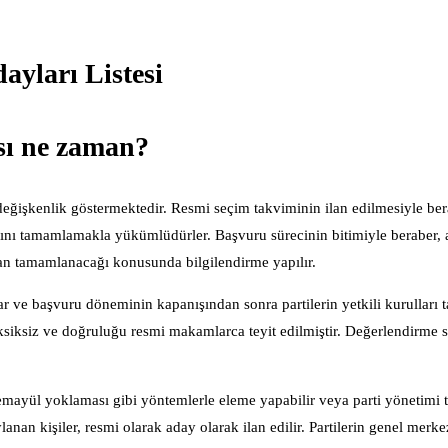
yları Listesi
sı ne zaman?
değişkenlik göstermektedir. Resmi seçim takviminin ilan edilmesiyle ber
larını tamamlamakla yükümlüdürler. Başvuru sürecinin bitimiyle beraber, 
an tamamlanacağı konusunda bilgilendirme yapılır.
lar ve başvuru döneminin kapanışından sonra partilerin yetkili kurulları 
eksiksiz ve doğruluğu resmi makamlarca teyit edilmiştir. Değerlendirme 
emayül yoklaması gibi yöntemlerle eleme yapabilir veya parti yönetimi 
nan kişiler, resmi olarak aday olarak ilan edilir. Partilerin genel merke