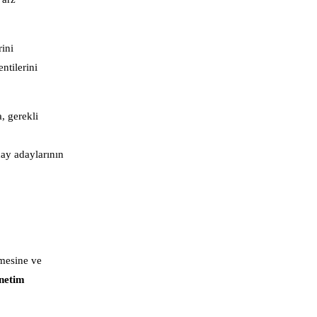
rini
ntilerini
, gerekli
day adaylarının
çmesine ve
netim