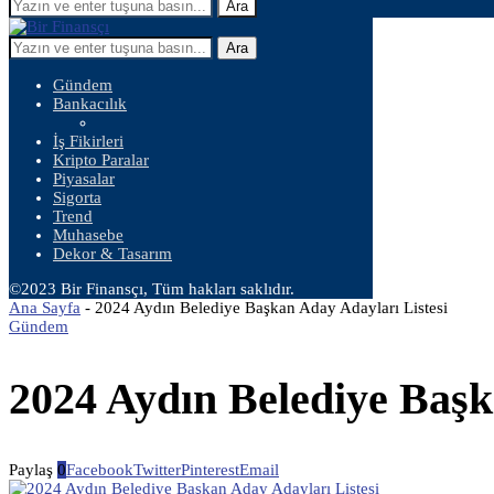
Ara
Ara
Gündem
Bankacılık
İş Fikirleri
Kripto Paralar
Piyasalar
Sigorta
Trend
Muhasebe
Dekor & Tasarım
©2023 Bir Finansçı, Tüm hakları saklıdır.
Ana Sayfa
-
2024 Aydın Belediye Başkan Aday Adayları Listesi
Gündem
2024 Aydın Belediye Başk
Paylaş
0
Facebook
Twitter
Pinterest
Email