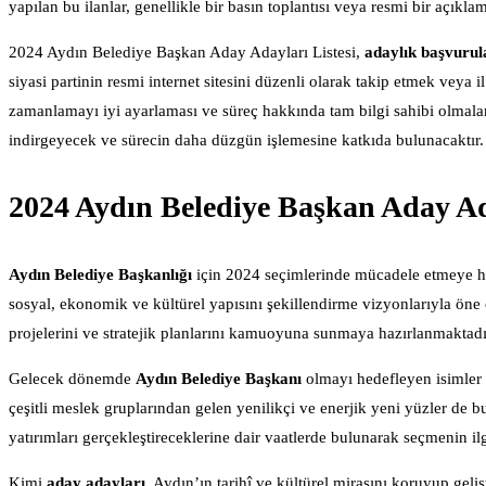
yapılan bu ilanlar, genellikle bir basın toplantısı veya resmi bir açık
2024 Aydın Belediye Başkan Aday Adayları Listesi,
adaylık başvurul
siyasi partinin resmi internet sitesini düzenli olarak takip etmek veya 
zamanlamayı iyi ayarlaması ve süreç hakkında tam bilgi sahibi olmaları,
indirgeyecek ve sürecin daha düzgün işlemesine katkıda bulunacaktır.
2024 Aydın Belediye Başkan Aday Ad
Aydın Belediye Başkanlığı
için 2024 seçimlerinde mücadele etmeye 
sosyal, ekonomik ve kültürel yapısını şekillendirme vizyonlarıyla öne 
projelerini ve stratejik planlarını kamuoyuna sunmaya hazırlanmaktadı
Gelecek dönemde
Aydın Belediye Başkanı
olmayı hedefleyen isimler 
çeşitli meslek gruplarından gelen yenilikçi ve enerjik yeni yüzler de 
yatırımları gerçekleştireceklerine dair vaatlerde bulunarak seçmenin i
Kimi
aday adayları
, Aydın’ın tarihî ve kültürel mirasını koruyup gel