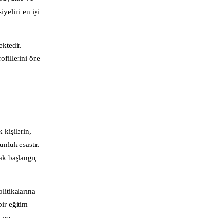
iyelini en iyi
ktedir.
ofillerini öne
 kişilerin,
nluk esastır.
ak başlangıç
olitikalarına
bir eğitim
 arz