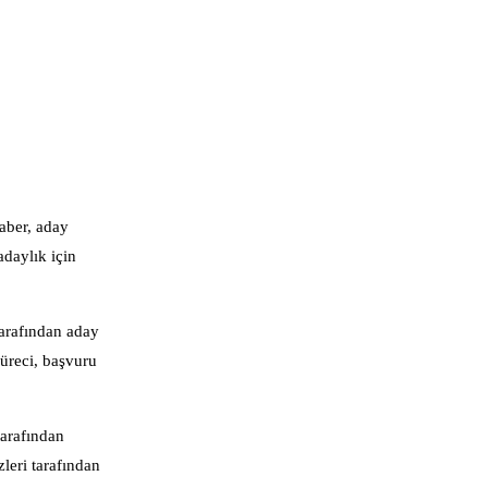
aber, aday
adaylık için
tarafından aday
süreci, başvuru
tarafından
zleri tarafından