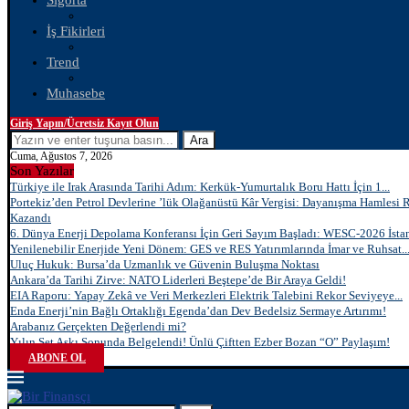
Sigorta
İş Fikirleri
Trend
Muhasebe
Giriş Yapın/Ücretsiz Kayıt Olun
Ara
Cuma, Ağustos 7, 2026
Son Yazılar
Türkiye ile Irak Arasında Tarihi Adım: Kerkük-Yumurtalık Boru Hattı İçin 1...
Portekiz’den Petrol Devlerine ’lük Olağanüstü Kâr Vergisi: Dayanışma Hamlesi 
Kazandı
6. Dünya Enerji Depolama Konferansı İçin Geri Sayım Başladı: WESC-2026 İstan
Yenilenebilir Enerjide Yeni Dönem: GES ve RES Yatırımlarında İmar ve Ruhsat..
Uluç Hukuk: Bursa’da Uzmanlık ve Güvenin Buluşma Noktası
Ankara’da Tarihi Zirve: NATO Liderleri Beştepe’de Bir Araya Geldi!
EIA Raporu: Yapay Zekâ ve Veri Merkezleri Elektrik Talebini Rekor Seviyeye...
Enda Enerji’nin Bağlı Ortaklığı Egenda’dan Dev Bedelsiz Sermaye Artırımı!
Arabanız Gerçekten Değerlendi mi?
Yılın Set Aşkı Sonunda Belgelendi! Ünlü Çiftten Ezber Bozan “O” Paylaşım!
ABONE OL