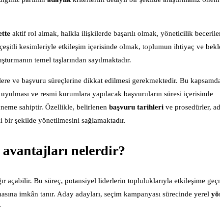
ette
aktif rol almak, halkla ilişkilerde başarılı olmak, yöneticilik becerile
itli kesimleriyle etkileşim içerisinde olmak, toplumun ihtiyaç ve bekle
şturmanın temel taşlarından sayılmaktadır.
re ve başvuru süreçlerine dikkat edilmesi gerekmektedir. Bu kapsamda
e uyulması ve resmi kurumlara yapılacak başvuruların süresi içerisinde
neme sahiptir. Özellikle, belirlenen
başvuru tarihleri
ve prosedürler, a
i bir şekilde yönetilmesini sağlamaktadır.
avantajları nelerdir?
ığır açabilir. Bu süreç, potansiyel liderlerin topluluklarıyla etkileşime ge
rmasına imkân tanır. Aday adayları, seçim kampanyası sürecinde yerel
yö
r