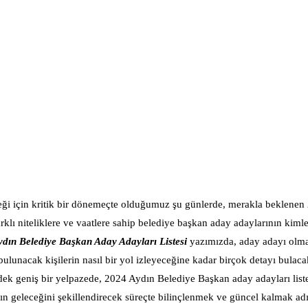
ceği için kritik bir dönemeçte olduğumuz şu günlerde, merakla beklenen
arklı niteliklere ve vaatlere sahip belediye başkan aday adaylarının kimle
dın Belediye Başkan Aday Adayları Listesi
yazımızda, aday adayı olma
 bulunacak kişilerin nasıl bir yol izleyeceğine kadar birçok detayı bulac
dek geniş bir yelpazede, 2024 Aydın Belediye Başkan aday adayları liste
’ın geleceğini şekillendirecek süreçte bilinçlenmek ve güncel kalmak ad