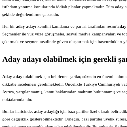
istihdam yaratma konularında iddialı planlar yapmaktadır. Tüm aday ad
şekilde değerlendirme çabasıdır.
Her bir
aday adayı
kendini kanıtlama ve partisi tarafından resmî
aday
Seçmenler ile yüz yüze görüşmeler, sosyal medya kampanyaları ve top
çıkarmak ve seçmen nezdinde güven oluşturmak için başvurdukları yön
Aday adayı olabilmek için gerekli şar
Aday adayı
olabilmek için belirlenen şartlar,
sürecin
en önemli adımıdı
dikkatle incelemesi gerekmektedir. Öncelikle Türkiye Cumhuriyeti vat
Ayrıca, yargılanmamış, kamu haklarından mahrum bulunmamış ve seçil
noktalarındandır.
Bunlar haricinde,
aday adaylığı
için bazı partiler özel olarak belirledi
göre değişiklik gösterebilmektedir. Örneğin, bazı partiler üyelik süresi, 
seviyesi veya uzmanlık alanı talep edebilmektedir. Bu noktada, ilgilen