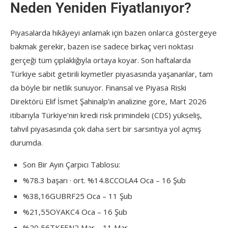
Neden Yeniden Fiyatlanıyor?
Piyasalarda hikâyeyi anlamak için bazen onlarca göstergeye
bakmak gerekir, bazen ise sadece birkaç veri noktası
gerçeği tüm çıplaklığıyla ortaya koyar. Son haftalarda
Türkiye sabit getirili kıymetler piyasasında yaşananlar, tam
da böyle bir netlik sunuyor. Finansal ve Piyasa Riski
Direktörü Elif İsmet Şahinalp’in analizine göre, Mart 2026
itibarıyla Türkiye’nin kredi risk primindeki (CDS) yükseliş,
tahvil piyasasında çok daha sert bir sarsıntıya yol açmış
durumda.
Son Bir Ayın Çarpıcı Tablosu:
%78.3 başarı · ort. %14.8CCOLA4 Oca – 16 Şub
%38,16GUBRF25 Oca – 11 Şub
%21,55OYAKC4 Oca – 16 Şub
%20,56TKFEN2 Mar – 11 Mar