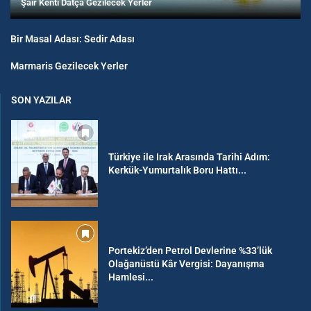
Şair Kenti Datça Gezilecek Yerler
Bir Masal Adası: Sedir Adası
Marmaris Gezilecek Yerler
SON YAZILAR
Türkiye ile Irak Arasında Tarihi Adım:
Kerkük-Yumurtalık Boru Hattı...
Portekiz’den Petrol Devlerine %33’lük
Olağanüstü Kâr Vergisi: Dayanışma
Hamlesi...