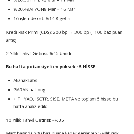
%20,49AFYON8 Mar – 16 Mar
16 işlemde ort. %14.8 getiri
Kredi Risk Primi (CDS): 200 bp → 300 bp (+100 baz puan
artış)
2 Yıllık Tahvil Getirisi: %45 bandı
Bu hafta potansiyeli en yüksek · 5 HİSSE:
AkanakLabs
GARAN ▲ Long
+ THYAO, ISCTR, SISE, META ve toplam 5 hisse bu
hafta analiz edildi
10 Yıllık Tahvil Getirisi: ~%35
Mart başında 200 baz puana kadar gerileyen 5 yıllık risk