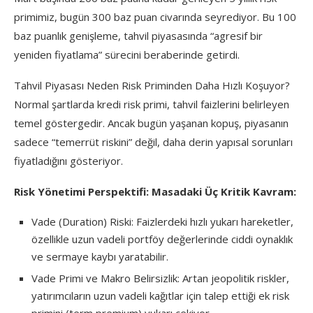
primimiz, bugün 300 baz puan civarında seyrediyor. Bu 100
baz puanlık genişleme, tahvil piyasasında “agresif bir
yeniden fiyatlama” sürecini beraberinde getirdi.
Tahvil Piyasası Neden Risk Priminden Daha Hızlı Koşuyor?
Normal şartlarda kredi risk primi, tahvil faizlerini belirleyen
temel göstergedir. Ancak bugün yaşanan kopuş, piyasanın
sadece “temerrüt riskini” değil, daha derin yapısal sorunları
fiyatladığını gösteriyor.
Risk Yönetimi Perspektifi: Masadaki Üç Kritik Kavram:
Vade (Duration) Riski: Faizlerdeki hızlı yukarı hareketler,
özellikle uzun vadeli portföy değerlerinde ciddi oynaklık
ve sermaye kaybı yaratabilir.
Vade Primi ve Makro Belirsizlik: Artan jeopolitik riskler,
yatırımcıların uzun vadeli kağıtlar için talep ettiği ek risk
primini (term premium) yukarı çekiyor.