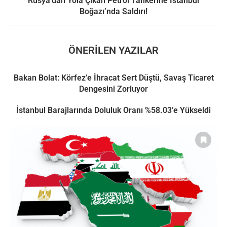
Rusya’dan Yola Çıkan Petrol Tankerine İstanbul
Boğazı’nda Saldırı!
ÖNERILEN YAZILAR
Bakan Bolat: Körfez’e İhracat Sert Düştü, Savaş Ticaret
Dengesini Zorluyor
İstanbul Barajlarında Doluluk Oranı %58.03’e Yükseldi