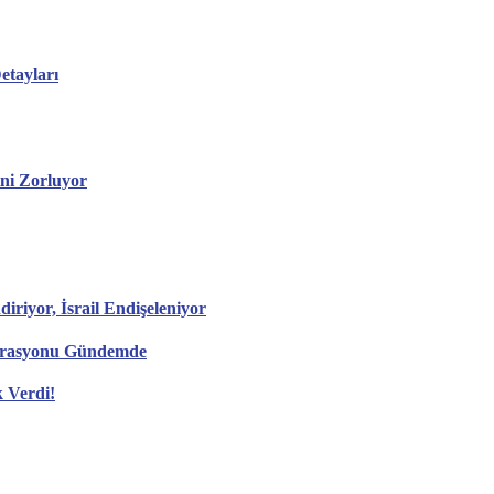
etayları
ini Zorluyor
diriyor, İsrail Endişeleniyor
perasyonu Gündemde
k Verdi!