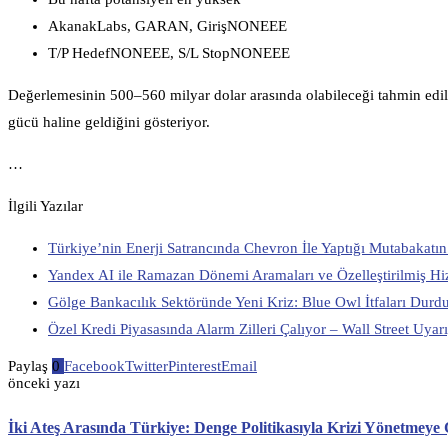
AkanakLabs, GARAN, GirişNONEEE
T/P HedefNONEEE, S/L StopNONEEE
Değerlemesinin 500–560 milyar dolar arasında olabileceği tahmin ediliy
gücü haline geldiğini gösteriyor.
…
İlgili Yazılar
Türkiye’nin Enerji Satrancında Chevron İle Yaptığı Mutabakatı
Yandex AI ile Ramazan Dönemi Aramaları ve Özelleştirilmiş Hi
Gölge Bankacılık Sektöründe Yeni Kriz: Blue Owl İtfaları Durd
Özel Kredi Piyasasında Alarm Zilleri Çalıyor – Wall Street Uyar
Paylaş
0
Facebook
Twitter
Pinterest
Email
önceki yazı
İki Ateş Arasında Türkiye: Denge Politikasıyla Krizi Yönetmeye 