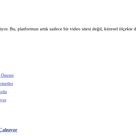
or. Bu, platformun artık sadece bir video sitesi değil, küresel ölçekte
n Önemi
zmetler
urdu
ıyor
Çalışıyor