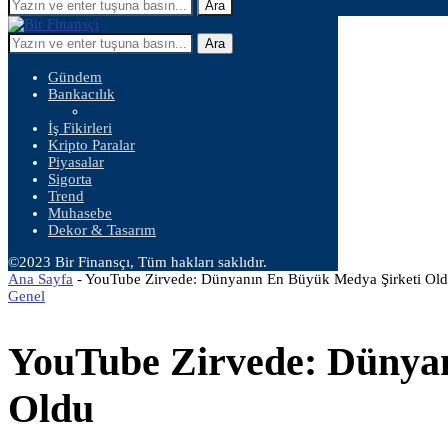
Ara
Ara
Gündem
Bankacılık
İş Fikirleri
Kripto Paralar
Piyasalar
Sigorta
Trend
Muhasebe
Dekor & Tasarım
©2023 Bir Finansçı, Tüm hakları saklıdır.
Ana Sayfa
-
YouTube Zirvede: Dünyanın En Büyük Medya Şirketi Ol
Genel
YouTube Zirvede: Dünya
Oldu