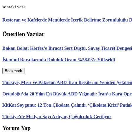
sonraki yazı
Restoran ve Kafelerde Menülerde İçerik Belirtme Zorunluluğu D
Önerilen Yazılar
Bakan Bolat: Körfez’e İhracat Sert Düştü, Savaş Ticaret Denges
İstanbul Barajlarında Doluluk Oranı %58.03’e Yükseldi
Bookmark
Türkiye, Mısır ve Pakistan ABD-İran İlişkilerini Yeniden Şekillen
Ortadoğu’da 20 Yılın En Büyük ABD Yığınağı: İran’a Kara O
KitKat Soygunu: 12 Ton Çikolata Çalındı, ‘Çikolata Krizi’ Patla
Türkiye’de Medya: Sayı Artıyor, Çoğulculuk Geriliyor
Yorum Yap