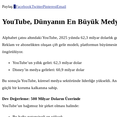
Paylaş
0
Facebook
Twitter
Pinterest
Email
YouTube, Dünyanın En Büyük Medya
Alphabet çatısı altındaki YouTube, 2025 yılında 62,3 milyar dolarlık g
Reklam ve abonelikten oluşan çift gelir modeli, platformun büyümesi
öngörülüyor.
YouTube’un yıllık geliri: 62,3 milyar dolar
Disney’in medya gelirleri: 60,9 milyar dolar
Bu sonuçla YouTube, küresel medya sektöründe liderliğe yükseldi. Anal
güçlü bir koruma kalkanına sahip.
Dev Değerleme: 500 Milyar Doların Üzerinde
YouTube’un bağımsız bir şirket olması halinde:
Bu hafta potansiyeli en yüksek