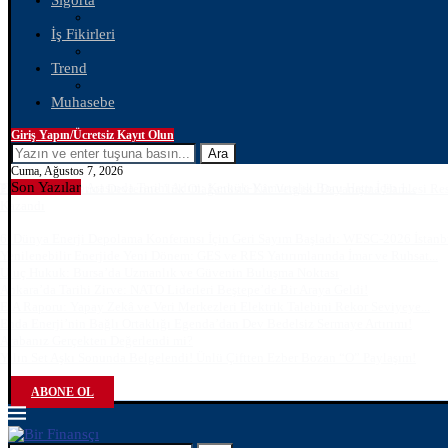
Sigorta
İş Fikirleri
Trend
Muhasebe
Giriş Yapın/Ücretsiz Kayıt Olun
Ara
Cuma, Ağustos 7, 2026
Son Yazılar
ABONE OL