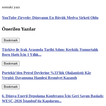
sonraki yazı
YouTube Zirvede: Dünyanın En Büyük Medya Şirketi Oldu
Önerilen Yazılar
Bookmark
Türkiye ile Irak Arasında Tarihi Adım: Kerkük-Yumurtalık
Boru Hattı İçin 1 Yıllık...
Bookmark
Portekiz’den Petrol Devlerine %33’lük Olağanüstü Kâr
Vergisi: Dayanışma Hamlesi Resmiyet Kazandı
Bookmark
6. Dünya Enerji Depolama Konferansı İçin Geri Sayım Başladı:
WESC-2026 İstanbul’da Kapılarını...