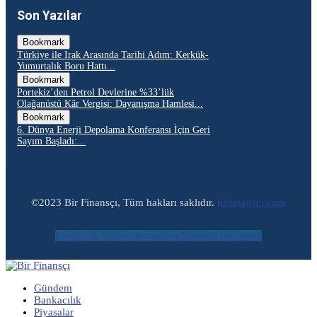
Son Yazılar
Bookmark
Türkiye ile Irak Arasında Tarihi Adım: Kerkük-
Yumurtalık Boru Hattı...
Bookmark
Portekiz’den Petrol Devlerine %33’lük
Olağanüstü Kâr Vergisi: Dayanışma Hamlesi...
Bookmark
6. Dünya Enerji Depolama Konferansı İçin Geri
Sayım Başladı:...
©2023 Bir Finansçı, Tüm hakları saklıdır.
birfinansci.com
Facebook
Twitter
Instagram
Youtube
Envelope
Gündem
Bankacılık
Piyasalar