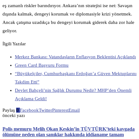
eş zamanlı riskler barındırıyor. Ankara’nın stratejisi ise net: Savaşın
dışında kalmak, dengeyi korumak ve diplomasiyle krizi yönetmek.
Ancak çatışma uzadıkça bu dengeyi korumak giderek daha zor hale
geliyor.
İlgili Yazılar
Merkez Bankası: Vatandaşların Enflasyon Beklentisi Açıklandı
Green Card Başvuru Formu
“Büyükelçiler, Cumhurbaşkanı Erdoğan’a Güven Mektuplarını
Takdim Etti”
Devlet Bahçeli’nin Sağlık Durumu Nedir? MHP’den Önemli
Açıklama Geldi!
Paylaş
0
Facebook
Twitter
Pinterest
Email
önceki yazı
Polis memuru Melih Okan Keskin’in TÜVTÜRK’teki kavgada
ölümüne neden olan sanıklar hakkında iddianame tamam