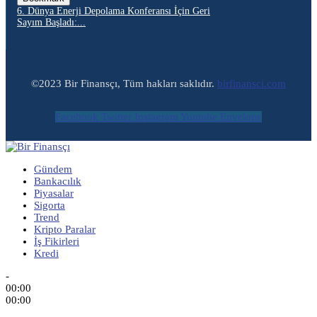
6. Dünya Enerji Depolama Konferansı İçin Geri
Sayım Başladı:...
©2023 Bir Finansçı, Tüm hakları saklıdır.
birfinansci.com
Facebook
Twitter
Instagram
Youtube
Envelope
Gündem
Bankacılık
Piyasalar
Sigorta
Trend
Kripto Paralar
İş Fikirleri
Kredi
-
00:00
00:00