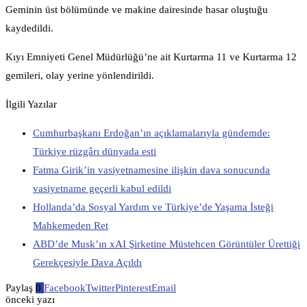
Geminin üst bölümünde ve makine dairesinde hasar oluştuğu
kaydedildi.
Kıyı Emniyeti Genel Müdürlüğü’ne ait Kurtarma 11 ve Kurtarma 12
gemileri, olay yerine yönlendirildi.
İlgili Yazılar
Cumhurbaşkanı Erdoğan’ın açıklamalarıyla gündemde:
Türkiye rüzgârı dünyada esti
Fatma Girik’in vasiyetnamesine ilişkin dava sonucunda
vasiyetname geçerli kabul edildi
Hollanda’da Sosyal Yardım ve Türkiye’de Yaşama İsteği
Mahkemeden Ret
ABD’de Musk’ın xAI Şirketine Müstehcen Görüntüler Ürettiği
Gerekçesiyle Dava Açıldı
Paylaş
0
Facebook
Twitter
Pinterest
Email
önceki yazı