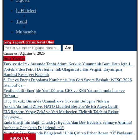
Sigorta
İş Fikirleri
Trend
Muhasebe
Giriş Yapın/Ücretsiz Kayıt Olun
Ara
Cumartesi, Ağustos 8, 2026
Son Yazılar
Türkiye ile Irak Arasında Tarihi Adım: Kerkük-Yumurtalık Boru Hattı İçin 1...
Portekiz’den Petrol Devlerine ’lük Olağanüstü Kâr Vergisi: Dayanışma
Hamlesi Resmiyet Kazandı
6. Dünya Enerji Depolama Konferansı İçin Geri Sayım Başladı: WESC-2026
İstanbul’da...
Yenilenebilir Enerjide Yeni Dönem: GES ve RES Yatırımlarında İmar ve
Ruhsat...
Uluç Hukuk: Bursa’da Uzmanlık ve Güvenin Buluşma Noktası
Ankara’da Tarihi Zirve: NATO Liderleri Beştepe’de Bir Araya Geldi!
EIA Raporu: Yapay Zekâ ve Veri Merkezleri Elektrik Talebini Rekor
Seviyeye...
Enda Enerji’nin Bağlı Ortaklığı Egenda’dan Dev Bedelsiz Sermaye Artırımı!
Arabanız Gerçekten Değerlendi mi?
Yılın Set Aşkı Sonunda Belgelendi! Ünlü Çiftten Ezber Bozan “O” Paylaşım!
ABONE OL