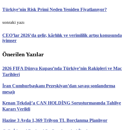
Türkiye’nin Risk Primi Neden Yeniden Fiyatlanıyor?
sonraki yazı
CEO’lar 2026’da gelir, kârlılık ve verimlilik artışı konusunda
iyimser
Önerilen Yazılar
2026 FIFA Dünya Kupası’nda Türkiye’nin Rakipleri ve Maç
Tarihleri
İran Cumhurbaşkanı Pezeşkiyan’dan savaşı sonlandırma
mesajı
Kenan Tekdağ’a CAN HOLDİNG Soruşturmasında Tahliye
Kararı Verildi
Hazine 3 Ayda 1,369 Trilyon TL Borçlanma Planlıyor