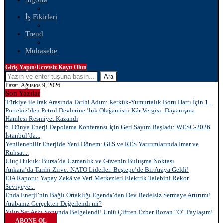
Sigorta
İş Fikirleri
Trend
Muhasebe
Giriş Yapın/Ücretsiz Kayıt Olun
Ara
Pazar, Ağustos 9, 2026
Son Yazılar
Türkiye ile Irak Arasında Tarihi Adım: Kerkük-Yumurtalık Boru Hattı İçin 1...
Portekiz’den Petrol Devlerine ’lük Olağanüstü Kâr Vergisi: Dayanışma
Hamlesi Resmiyet Kazandı
6. Dünya Enerji Depolama Konferansı İçin Geri Sayım Başladı: WESC-2026
İstanbul’da...
Yenilenebilir Enerjide Yeni Dönem: GES ve RES Yatırımlarında İmar ve
Ruhsat...
Uluç Hukuk: Bursa’da Uzmanlık ve Güvenin Buluşma Noktası
Ankara’da Tarihi Zirve: NATO Liderleri Beştepe’de Bir Araya Geldi!
EIA Raporu: Yapay Zekâ ve Veri Merkezleri Elektrik Talebini Rekor
Seviyeye...
Enda Enerji’nin Bağlı Ortaklığı Egenda’dan Dev Bedelsiz Sermaye Artırımı!
Arabanız Gerçekten Değerlendi mi?
Yılın Set Aşkı Sonunda Belgelendi! Ünlü Çiftten Ezber Bozan “O” Paylaşım!
ABONE OL