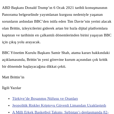
ABD Başkanı Donald Trump’ın 6 Ocak 2021 tarihli konuşmasının
Panorama belgeselinde yayımlanan kurgusu nedeniyle yaşanan
sorunların ardından BBC’den istifa eden Tim Davie’nin yerini alacak
olan Brittin, izleyicilerini giderek artan bir hızla dijital platformlara
kaptıran ve tarihinin en çalkantılı dönemlerinden birini yaşayan BBC
için çıkış yolu arayacak.
BBC Yönetim Kurulu Başkanı Samir Shah, atama kararı hakkındaki
açıklamasında, Brittin’in yeni görevine kurum açısından çok kritik
bir dönemde başlayacağına dikkat çekti.
Matt Brittin’in
İlgili Yazılar
Türkiye’de Boşanmış Nüfusu ve Oranları
Jeopolitik Riskler Kriptoyu Güvenli Limandan Uzaklaştırdı
A Milli Erkek Basketbol Takımı, Sırbistan’ı deplasmanda 82-