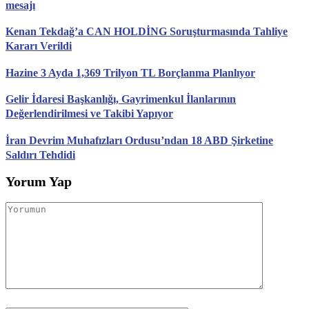
mesajı
Kenan Tekdağ’a CAN HOLDİNG Soruşturmasında Tahliye
Kararı Verildi
Hazine 3 Ayda 1,369 Trilyon TL Borçlanma Planlıyor
Gelir İdaresi Başkanlığı, Gayrimenkul İlanlarının
Değerlendirilmesi ve Takibi Yapıyor
İran Devrim Muhafızları Ordusu’ndan 18 ABD Şirketine
Saldırı Tehdidi
Yorum Yap