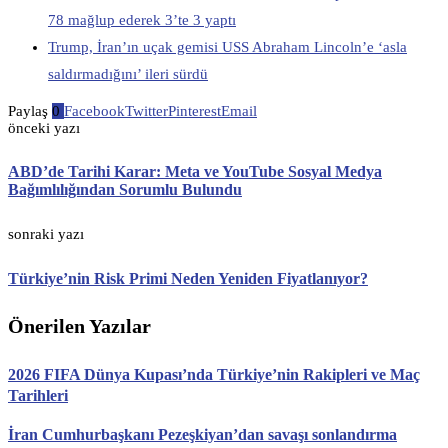
78 mağlup ederek 3’te 3 yaptı
Trump, İran’ın uçak gemisi USS Abraham Lincoln’e ‘asla
saldırmadığını’ ileri sürdü
Paylaş
0
Facebook
Twitter
Pinterest
Email
önceki yazı
ABD’de Tarihi Karar: Meta ve YouTube Sosyal Medya
Bağımlılığından Sorumlu Bulundu
sonraki yazı
Türkiye’nin Risk Primi Neden Yeniden Fiyatlanıyor?
Önerilen Yazılar
2026 FIFA Dünya Kupası’nda Türkiye’nin Rakipleri ve Maç
Tarihleri
İran Cumhurbaşkanı Pezeşkiyan’dan savaşı sonlandırma