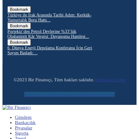
Bookmark
Türkiye ile Irak Arasında Tarihi Adım: Kerkük-
Yumurtalık Boru Hattı...
Bookmark
Portekiz’den Petrol Devlerine %33’lük
Olağanüstü Kâr Vergisi: Dayanışma Hamlesi...
Bookmark
6. Dünya Enerji Depolama Konferansı İçin Geri
Sayım Başladı:...
©2023 Bir Finansçı, Tüm hakları saklıdır.
birfinansci.com
Facebook
Twitter
Instagram
Youtube
Envelope
Gündem
Bankacılık
Piyasalar
Sigorta
Trend