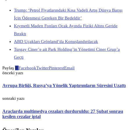
Trump: ‘Petrol Fiyatlarındaki Kısa Vadeli Artış Dünya Barışı
İçin Ödenmesi Gereken Bir Bedeldir’
Kıymetli Maden Fonları Ocak Ayında Fiziki Altını Geride
Bıraktı
ABD Uçakları Grönland’da Konuşlandırılacak
Turgay Ciner’e ait Park Holding’in Yönetimi Ciner Grup’a
Geçti
Paylaş
0
Facebook
Twitter
Pinterest
Email
önceki yazı
Avrupa Birliği, Rusya’ya Yönelik Yaptırımların Süresini Uzattı
sonraki yazı
Araçlarda multimedya cezaları durduruldu: 27 Şubat sonrası
kesilen cezalar iptal