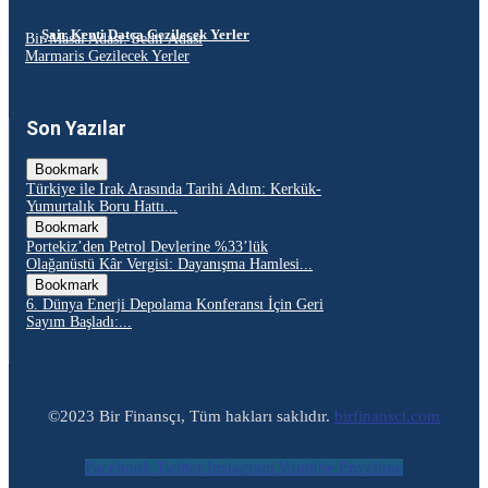
Şair Kenti Datça Gezilecek Yerler
Bir Masal Adası: Sedir Adası
Marmaris Gezilecek Yerler
Son Yazılar
Bookmark
Türkiye ile Irak Arasında Tarihi Adım: Kerkük-
Yumurtalık Boru Hattı...
Bookmark
Portekiz’den Petrol Devlerine %33’lük
Olağanüstü Kâr Vergisi: Dayanışma Hamlesi...
Bookmark
6. Dünya Enerji Depolama Konferansı İçin Geri
Sayım Başladı:...
©2023 Bir Finansçı, Tüm hakları saklıdır.
birfinansci.com
Facebook
Twitter
Instagram
Youtube
Envelope