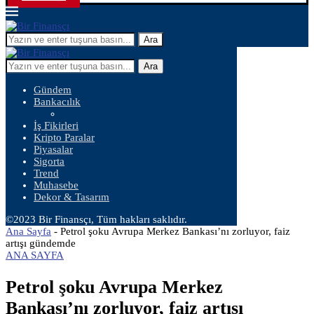
Ara
Ara
Gündem
Bankacılık
İş Fikirleri
Kripto Paralar
Piyasalar
Sigorta
Trend
Muhasebe
Dekor & Tasarım
©2023 Bir Finansçı, Tüm hakları saklıdır.
Ana Sayfa
-
Petrol şoku Avrupa Merkez Bankası’nı zorluyor, faiz
artışı gündemde
ANA SAYFA
Petrol şoku Avrupa Merkez
Bankası’nı zorluyor, faiz artışı