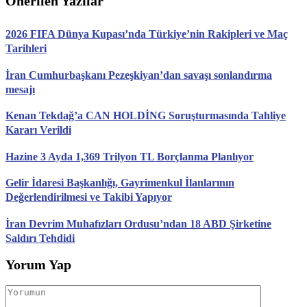
Önerilen Yazılar
2026 FIFA Dünya Kupası’nda Türkiye’nin Rakipleri ve Maç
Tarihleri
İran Cumhurbaşkanı Pezeşkiyan’dan savaşı sonlandırma
mesajı
Kenan Tekdağ’a CAN HOLDİNG Soruşturmasında Tahliye
Kararı Verildi
Hazine 3 Ayda 1,369 Trilyon TL Borçlanma Planlıyor
Gelir İdaresi Başkanlığı, Gayrimenkul İlanlarının
Değerlendirilmesi ve Takibi Yapıyor
İran Devrim Muhafızları Ordusu’ndan 18 ABD Şirketine
Saldırı Tehdidi
Yorum Yap