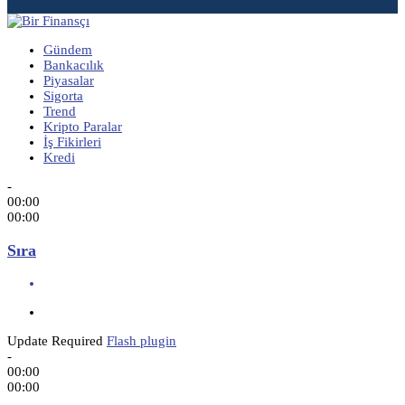
Gündem
Bankacılık
Piyasalar
Sigorta
Trend
Kripto Paralar
İş Fikirleri
Kredi
-
00:00
00:00
Sıra
Update Required
Flash plugin
-
00:00
00:00