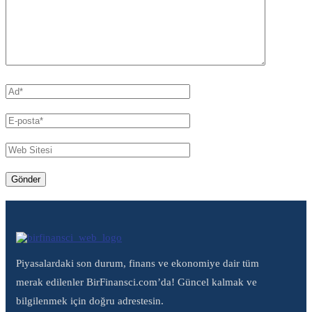
Piyasalardaki son durum, finans ve ekonomiye dair tüm
merak edilenler BirFinansci.com’da! Güncel kalmak ve
bilgilenmek için doğru adrestesin.