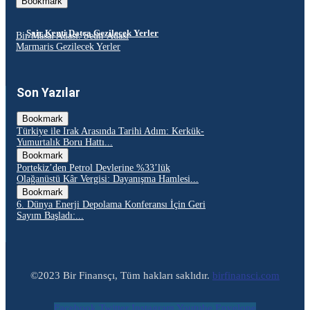
Bookmark
Şair Kenti Datça Gezilecek Yerler
Bir Masal Adası: Sedir Adası
Marmaris Gezilecek Yerler
Son Yazılar
Bookmark
Türkiye ile Irak Arasında Tarihi Adım: Kerkük-
Yumurtalık Boru Hattı...
Bookmark
Portekiz’den Petrol Devlerine %33’lük
Olağanüstü Kâr Vergisi: Dayanışma Hamlesi...
Bookmark
6. Dünya Enerji Depolama Konferansı İçin Geri
Sayım Başladı:...
©2023 Bir Finansçı, Tüm hakları saklıdır.
birfinansci.com
Facebook
Twitter
Instagram
Youtube
Envelope