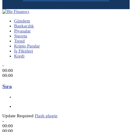
Gündem
Bankacılık
Piyasalar
Sigorta
Trend
Kripto Paralar
İş Fikirleri
Kredi
-
00:00
00:00
Sıra
Update Required
Flash plugin
-
00:00
00:00