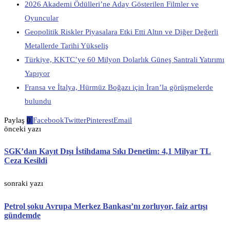
2026 Akademi Ödülleri’ne Aday Gösterilen Filmler ve
Oyuncular
Geopolitik Riskler Piyasalara Etki Etti Altın ve Diğer Değerli
Metallerde Tarihi Yükseliş
Türkiye, KKTC’ye 60 Milyon Dolarlık Güneş Santrali Yatırımı
Yapıyor
Fransa ve İtalya, Hürmüz Boğazı için İran’la görüşmelerde
bulundu
Paylaş
0
Facebook
Twitter
Pinterest
Email
önceki yazı
SGK’dan Kayıt Dışı İstihdama Sıkı Denetim: 4,1 Milyar TL
Ceza Kesildi
sonraki yazı
Petrol şoku Avrupa Merkez Bankası’nı zorluyor, faiz artışı
gündemde