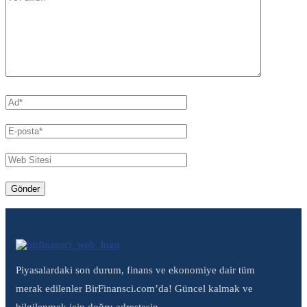
Piyasalardaki son durum, finans ve ekonomiye dair tüm
merak edilenler BirFinansci.com’da! Güncel kalmak ve
bilgilenmek için doğru adrestesin.