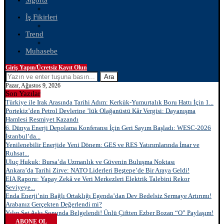
Sigorta
İş Fikirleri
Trend
Muhasebe
Giriş Yapın/Ücretsiz Kayıt Olun
Ara
Pazar, Ağustos 9, 2026
Son Yazılar
Türkiye ile Irak Arasında Tarihi Adım: Kerkük-Yumurtalık Boru Hattı İçin 1...
Portekiz’den Petrol Devlerine ’lük Olağanüstü Kâr Vergisi: Dayanışma
Hamlesi Resmiyet Kazandı
6. Dünya Enerji Depolama Konferansı İçin Geri Sayım Başladı: WESC-2026
İstanbul’da...
Yenilenebilir Enerjide Yeni Dönem: GES ve RES Yatırımlarında İmar ve
Ruhsat...
Uluç Hukuk: Bursa’da Uzmanlık ve Güvenin Buluşma Noktası
Ankara’da Tarihi Zirve: NATO Liderleri Beştepe’de Bir Araya Geldi!
EIA Raporu: Yapay Zekâ ve Veri Merkezleri Elektrik Talebini Rekor
Seviyeye...
Enda Enerji’nin Bağlı Ortaklığı Egenda’dan Dev Bedelsiz Sermaye Artırımı!
Arabanız Gerçekten Değerlendi mi?
Yılın Set Aşkı Sonunda Belgelendi! Ünlü Çiftten Ezber Bozan “O” Paylaşım!
ABONE OL