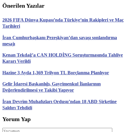
Önerilen Yazılar
2026 FIFA Dünya Kupası’nda Türkiye’nin Rakipleri ve Maç
Tarihleri
İran Cumhurbaşkanı Pezeşkiyan’dan savaşı sonlandırma
mesajı
Kenan Tekdağ’a CAN HOLDİNG Soruşturmasında Tahliye
Kararı Verildi
Hazine 3 Ayda 1,369 Trilyon TL Borçlanma Planlıyor
Gelir İdaresi Başkanlığı, Gayrimenkul İlanlarının
Değerlendirilmesi ve Takibi Yapıyor
İran Devrim Muhafızları Ordusu’ndan 18 ABD Şirketine
Saldırı Tehdidi
Yorum Yap