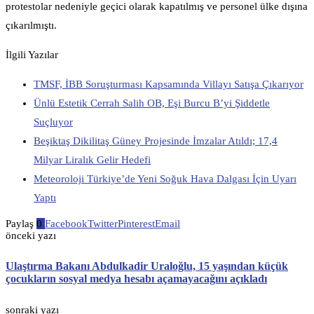
protestolar nedeniyle geçici olarak kapatılmış ve personel ülke dışına
çıkarılmıştı.
İlgili Yazılar
TMSF, İBB Soruşturması Kapsamında Villayı Satışa Çıkarıyor
Ünlü Estetik Cerrah Salih OB, Eşi Burcu B’yi Şiddetle
Suçluyor
Beşiktaş Dikilitaş Güney Projesinde İmzalar Atıldı; 17,4
Milyar Liralık Gelir Hedefi
Meteoroloji Türkiye’de Yeni Soğuk Hava Dalgası İçin Uyarı
Yaptı
Paylaş
0
Facebook
Twitter
Pinterest
Email
önceki yazı
Ulaştırma Bakanı Abdulkadir Uraloğlu, 15 yaşından küçük
çocukların sosyal medya hesabı açamayacağını açıkladı
sonraki yazı