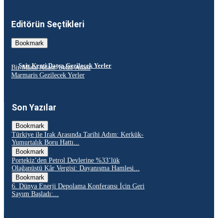
Editörün Seçtikleri
Bookmark
Şair Kenti Datça Gezilecek Yerler
Bir Masal Adası: Sedir Adası
Marmaris Gezilecek Yerler
Son Yazılar
Bookmark
Türkiye ile Irak Arasında Tarihi Adım: Kerkük-
Yumurtalık Boru Hattı...
Bookmark
Portekiz’den Petrol Devlerine %33’lük
Olağanüstü Kâr Vergisi: Dayanışma Hamlesi...
Bookmark
6. Dünya Enerji Depolama Konferansı İçin Geri
Sayım Başladı:...