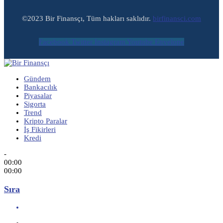
©2023 Bir Finansçı, Tüm hakları saklıdır.
birfinansci.com
Facebook
Twitter
Instagram
Youtube
Envelope
Gündem
Bankacılık
Piyasalar
Sigorta
Trend
Kripto Paralar
İş Fikirleri
Kredi
-
00:00
00:00
Sıra