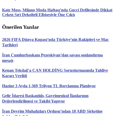
Kate Moss, Milano Moda Haftası’nda Gucci Defilesinde Dikkat
Çeken Sırt Dekolteli Elbisesiyle Öne Çıktı
Önerilen Yazılar
2026 FIFA Dünya Kupası’nda Türkiye’nin Rakipleri ve Maç
Tarihleri
İran Cumhurbaşkanı Pezeşkiyan’dan savaşı sonlandırma
mesajı
Kenan Tekdağ’a CAN HOLDİNG Soruşturmasında Tahliye
Kararı Verildi
Hazine 3 Ayda 1,369 Trilyon TL Borçlanma Planlıyor
Gelir İdaresi Başkanlığı, Gayrimenkul İlanlarının
Değerlendirilmesi ve Takibi Yapıyor
İran Devrim Muhafızları Ordusu’ndan 18 ABD Şirketine