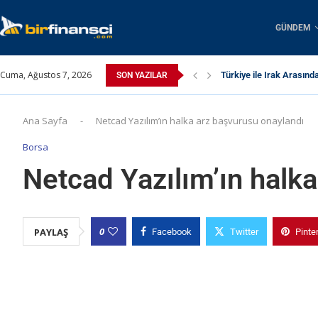
GÜNDEM
Cuma, Ağustos 7, 2026
Türkiye ile Irak Arasınd
SON YAZILAR
Ana Sayfa
-
Netcad Yazılım’ın halka arz başvurusu onaylandı
Borsa
Netcad Yazılım’ın halk
0
PAYLAŞ
Facebook
Twitter
Pinte