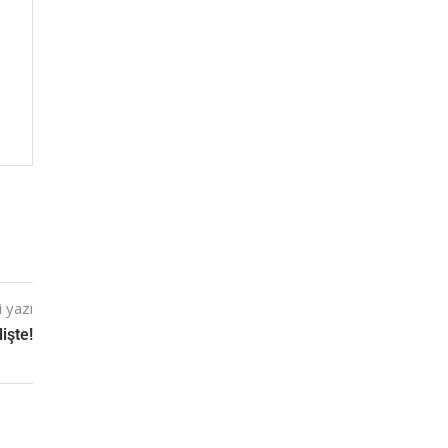
 yazı
işte!