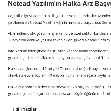
Netcad Yazılım’ın Halka Arz Baş
Coğrafi Bilgi Sistemleri, akıllı şehirler ve mühendislik çözümleri
şekillendiren Netcad Yazılım A.Ş.’nin halka arz başvurusu Ser
Akıllı mühendislik çözümleriyle kamu ve özel sektör kuruluşları
Türkiye’nin yenilikçi yazılım teknolojileri şirketi Netcad Yazılım
İnfo Yatırım liderliğinde oluşturulan konsorsiyum tarafından “S
gerçekleştirilecek halka arzda pay başına satış fiyatı 46 TL ola
Halka arz işleminde; 12 milyon TL nominal değerli paylar serma
olmak suretiyle toplam 40 milyon TL nominal değerli paylar sa
Halka arz sonrası şirketin sermayesi 125 milyon TL’den 137 mi
gerçekleşmesi öngörülürken, halka arz büyüklüğünün de 1 mil
İlgili Yazılar