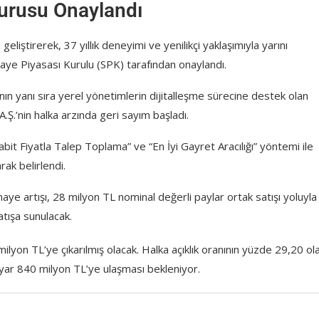
vurusu Onaylandı
 geliştirerek, 37 yıllık deneyimi ve yenilikçi yaklaşımıyla yarını
maye Piyasası Kurulu (SPK) tarafından onaylandı.
nın yanı sıra yerel yönetimlerin dijitalleşme sürecine destek olan
 A.Ş.’nin halka arzında geri sayım başladı.
abit Fiyatla Talep Toplama” ve “En İyi Gayret Aracılığı” yöntemi ile
rak belirlendi.
ye artışı, 28 milyon TL nominal değerli paylar ortak satışı yoluyla
tışa sunulacak.
lyon TL’ye çıkarılmış olacak. Halka açıklık oranının yüzde 29,20 ol
yar 840 milyon TL’ye ulaşması bekleniyor.