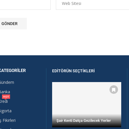
KATEGORILER
EDITÖRÜN SEÇTIKLERI
Gündem
Banka
HOT
Kredi
Sigorta
ş Fikirleri
Şair Kenti Datça Gezilecek Yerler