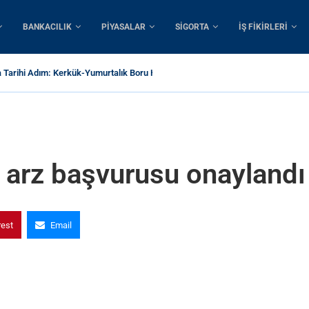
BANKACILIK
PIYASALAR
SIGORTA
İŞ FIKIRLERI
a Tarihi Adım: Kerkük-Yumurtalık Boru Hattı İçin 1...
a arz başvurusu onaylandı
rest
Email