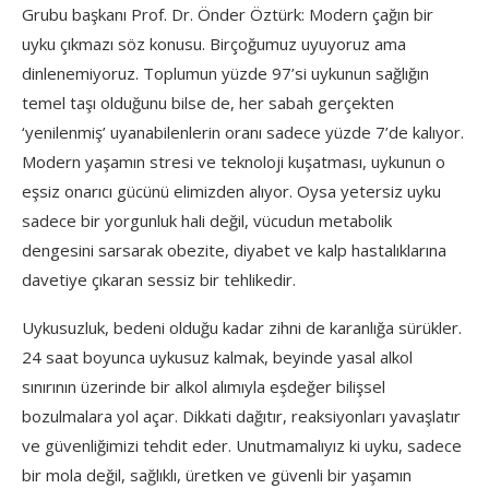
Grubu başkanı Prof. Dr. Önder Öztürk: Modern çağın bir
uyku çıkmazı söz konusu. Birçoğumuz uyuyoruz ama
dinlenemiyoruz. Toplumun yüzde 97’si uykunun sağlığın
temel taşı olduğunu bilse de, her sabah gerçekten
‘yenilenmiş’ uyanabilenlerin oranı sadece yüzde 7’de kalıyor.
Modern yaşamın stresi ve teknoloji kuşatması, uykunun o
eşsiz onarıcı gücünü elimizden alıyor. Oysa yetersiz uyku
sadece bir yorgunluk hali değil, vücudun metabolik
dengesini sarsarak obezite, diyabet ve kalp hastalıklarına
davetiye çıkaran sessiz bir tehlikedir.
Uykusuzluk, bedeni olduğu kadar zihni de karanlığa sürükler.
24 saat boyunca uykusuz kalmak, beyinde yasal alkol
sınırının üzerinde bir alkol alımıyla eşdeğer bilişsel
bozulmalara yol açar. Dikkati dağıtır, reaksiyonları yavaşlatır
ve güvenliğimizi tehdit eder. Unutmamalıyız ki uyku, sadece
bir mola değil, sağlıklı, üretken ve güvenli bir yaşamın