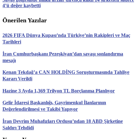
4’ü değer kaybetti
Önerilen Yazılar
2026 FIFA Dünya Kupası’nda Türkiye’nin Rakipleri ve Maç
Tarihleri
İran Cumhurbaşkanı Pezeşkiyan’dan savaşı sonlandırma
mesajı
Kenan Tekdağ’a CAN HOLDİNG Soruşturmasında Tahliye
Kararı Verildi
Hazine 3 Ayda 1,369 Trilyon TL Borçlanma Planlıyor
Gelir İdaresi Başkanlığı, Gayrimenkul İlanlarının
Değerlendirilmesi ve Takibi Yapıyor
İran Devrim Muhafızları Ordusu’ndan 18 ABD Şirketine
Saldırı Tehdidi