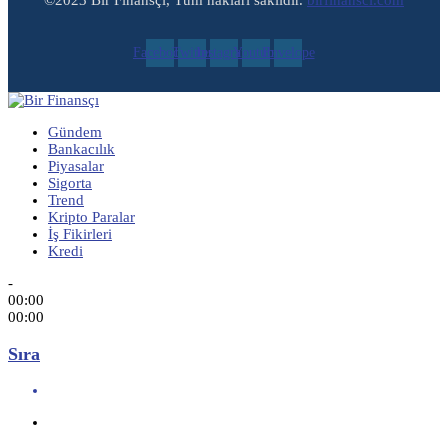
©2023 Bir Finansçı, Tüm hakları saklıdır.
birfinansci.com
Facebook
Twitter
Instagram
Youtube
Envelope
Gündem
Bankacılık
Piyasalar
Sigorta
Trend
Kripto Paralar
İş Fikirleri
Kredi
-
00:00
00:00
Sıra