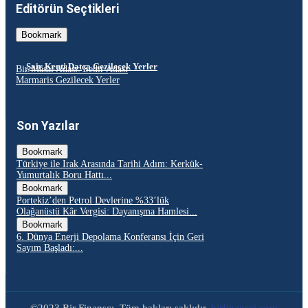
Editörün Seçtikleri
Bookmark
Şair Kenti Datça Gezilecek Yerler
Bir Masal Adası: Sedir Adası
Marmaris Gezilecek Yerler
Son Yazılar
Bookmark
Türkiye ile Irak Arasında Tarihi Adım: Kerkük-
Yumurtalık Boru Hattı...
Bookmark
Portekiz’den Petrol Devlerine %33’lük
Olağanüstü Kâr Vergisi: Dayanışma Hamlesi...
Bookmark
6. Dünya Enerji Depolama Konferansı İçin Geri
Sayım Başladı:...