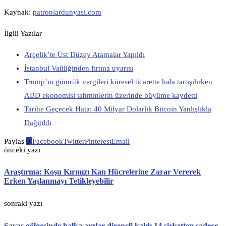
Kaynak:
patronlardunyasi.com
İlgili Yazılar
Arçelik’te Üst Düzey Atamalar Yapıldı
İstanbul Valiliğinden fırtına uyarısı
Trump’ın gümrük vergileri küresel ticarette hala tartışılırken
ABD ekonomisi tahminlerin üzerinde büyüme kaydetti
Tarihe Geçecek Hata: 40 Milyar Dolarlık Bitcoin Yanlışlıkla
Dağıtıldı
Paylaş
0
Facebook
Twitter
Pinterest
Email
önceki yazı
Araştırma: Koşu Kırmızı Kan Hücrelerine Zarar Vererek
Erken Yaşlanmayı Tetikleyebilir
sonraki yazı
Savaş gölgesinde halka arzlar dirençli kaldı 14 şirketten sadece