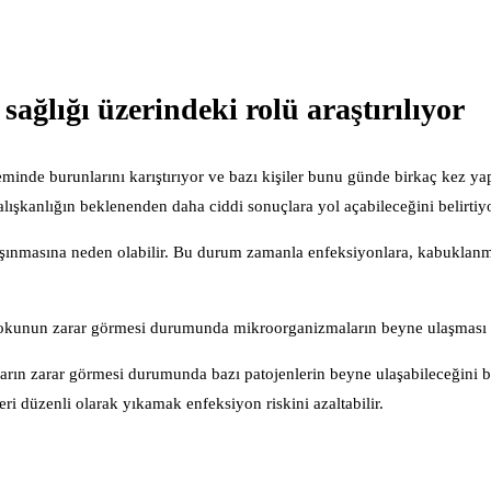
ağlığı üzerindeki rolü araştırılıyor
eminde burunlarını karıştırıyor ve bazı kişiler bunu günde birkaç kez yap
lışkanlığın beklenenden daha ciddi sonuçlara yol açabileceğini belirtiyo
aşınmasına neden olabilir. Bu durum zamanla enfeksiyonlara, kabuklanm
s dokunun zarar görmesi durumunda mikroorganizmaların beyne ulaşması o
rın zarar görmesi durumunda bazı patojenlerin beyne ulaşabileceğini be
i düzenli olarak yıkamak enfeksiyon riskini azaltabilir.