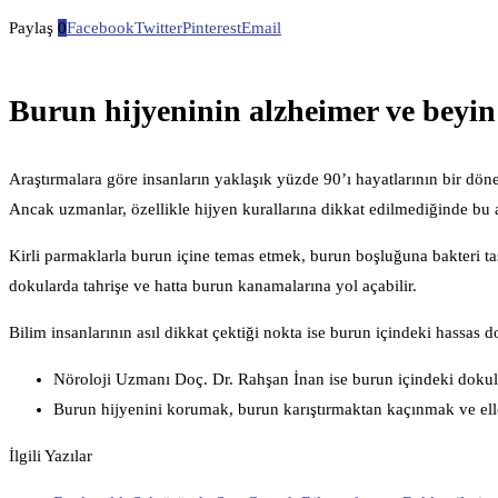
Paylaş
0
Facebook
Twitter
Pinterest
Email
Burun hijyeninin alzheimer ve beyin s
Araştırmalara göre insanların yaklaşık yüzde 90’ı hayatlarının bir dön
Ancak uzmanlar, özellikle hijyen kurallarına dikkat edilmediğinde bu a
Kirli parmaklarla burun içine temas etmek, burun boşluğuna bakteri t
dokularda tahrişe ve hatta burun kanamalarına yol açabilir.
Bilim insanlarının asıl dikkat çektiği nokta ise burun içindeki hassa
Nöroloji Uzmanı Doç. Dr. Rahşan İnan ise burun içindeki dokula
Burun hijyenini korumak, burun karıştırmaktan kaçınmak ve eller
İlgili Yazılar