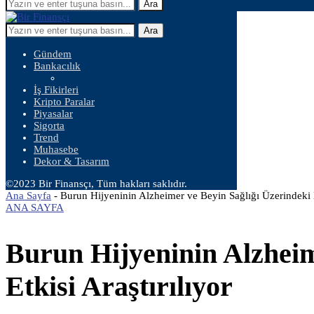
Ara
Ara
Gündem
Bankacılık
İş Fikirleri
Kripto Paralar
Piyasalar
Sigorta
Trend
Muhasebe
Dekor & Tasarım
©2023 Bir Finansçı, Tüm hakları saklıdır.
Ana Sayfa
-
Burun Hijyeninin Alzheimer ve Beyin Sağlığı Üzerindeki Et
ANA SAYFA
Burun Hijyeninin Alzheim
Etkisi Araştırılıyor