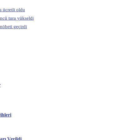
 ücretli oldu
ncü tura yükseldi
nöbeti geçirdi
r
hleri
ı Verildi