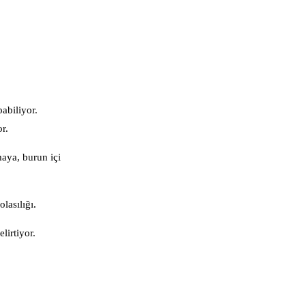
abiliyor.
r.
aya, burun içi
lasılığı.
lirtiyor.