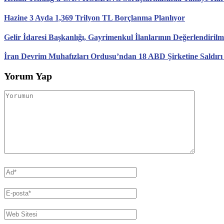
Hazine 3 Ayda 1,369 Trilyon TL Borçlanma Planlıyor
Gelir İdaresi Başkanlığı, Gayrimenkul İlanlarının Değerlendirilm
İran Devrim Muhafızları Ordusu’ndan 18 ABD Şirketine Saldırı
Yorum Yap