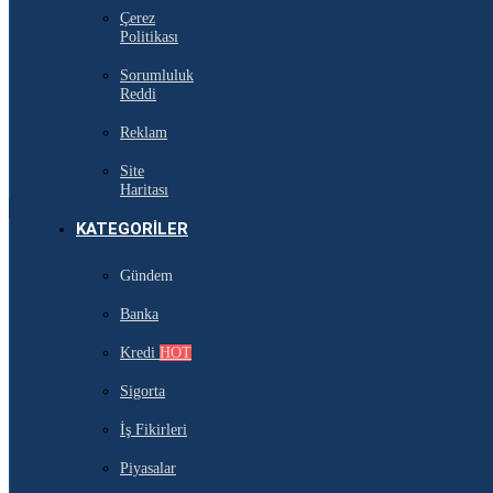
Çerez
Politikası
Sorumluluk
Reddi
Reklam
Site
Haritası
KATEGORILER
Gündem
Banka
Kredi
HOT
Sigorta
İş Fikirleri
Piyasalar