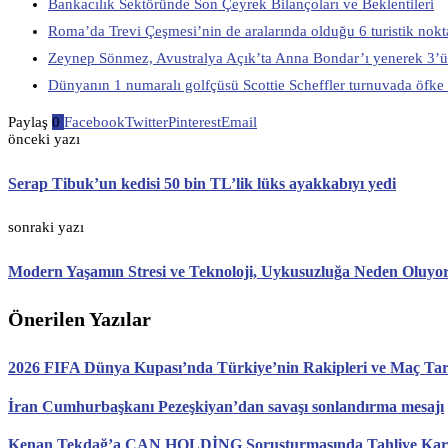
Bankacılık Sektöründe Son Çeyrek Bilançoları ve Beklentileri
Roma’da Trevi Çeşmesi’nin de aralarında olduğu 6 turistik nokta
Zeynep Sönmez, Avustralya Açık’ta Anna Bondar’ı yenerek 3’ü
Dünyanın 1 numaralı golfçüsü Scottie Scheffler turnuvada öfke 
Paylaş
0
Facebook
Twitter
Pinterest
Email
önceki yazı
Serap Tibuk’un kedisi 50 bin TL’lik lüks ayakkabıyı yedi
sonraki yazı
Modern Yaşamın Stresi ve Teknoloji, Uykusuzluğa Neden Oluyo
Önerilen Yazılar
2026 FIFA Dünya Kupası’nda Türkiye’nin Rakipleri ve Maç Tari
İran Cumhurbaşkanı Pezeşkiyan’dan savaşı sonlandırma mesajı
Kenan Tekdağ’a CAN HOLDİNG Soruşturmasında Tahliye Karar