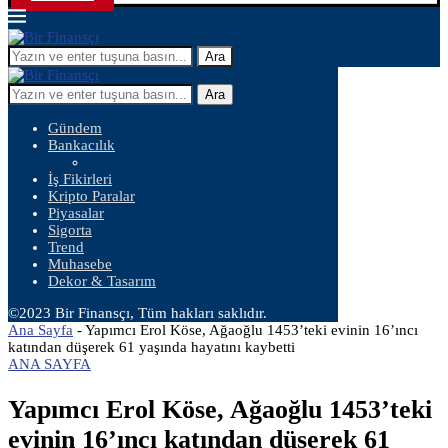
Ara
Ara
Gündem
Bankacılık
İş Fikirleri
Kripto Paralar
Piyasalar
Sigorta
Trend
Muhasebe
Dekor & Tasarım
©2023 Bir Finansçı, Tüm hakları saklıdır.
Ana Sayfa
-
Yapımcı Erol Köse, Ağaoğlu 1453’teki evinin 16’ıncı
katından düşerek 61 yaşında hayatını kaybetti
ANA SAYFA
Yapımcı Erol Köse, Ağaoğlu 1453’teki
evinin 16’ıncı katından düşerek 61