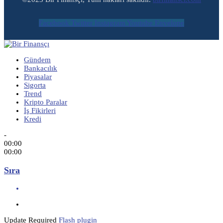
Facebook
Twitter
Instagram
Youtube
Envelope
Gündem
Bankacılık
Piyasalar
Sigorta
Trend
Kripto Paralar
İş Fikirleri
Kredi
-
00:00
00:00
Sıra
Update Required
Flash plugin