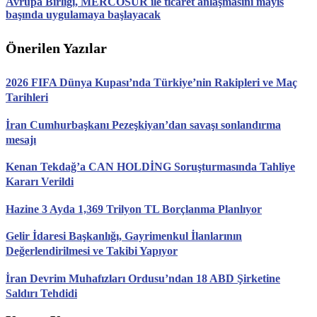
Avrupa Birliği, MERCOSUR ile ticaret anlaşmasını mayıs
başında uygulamaya başlayacak
Önerilen Yazılar
2026 FIFA Dünya Kupası’nda Türkiye’nin Rakipleri ve Maç
Tarihleri
İran Cumhurbaşkanı Pezeşkiyan’dan savaşı sonlandırma
mesajı
Kenan Tekdağ’a CAN HOLDİNG Soruşturmasında Tahliye
Kararı Verildi
Hazine 3 Ayda 1,369 Trilyon TL Borçlanma Planlıyor
Gelir İdaresi Başkanlığı, Gayrimenkul İlanlarının
Değerlendirilmesi ve Takibi Yapıyor
İran Devrim Muhafızları Ordusu’ndan 18 ABD Şirketine
Saldırı Tehdidi