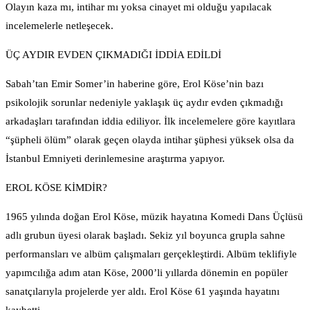
Olayın kaza mı, intihar mı yoksa cinayet mi olduğu yapılacak
incelemelerle netleşecek.
ÜÇ AYDIR EVDEN ÇIKMADIĞI İDDİA EDİLDİ
Sabah’tan Emir Somer’in haberine göre, Erol Köse’nin bazı
psikolojik sorunlar nedeniyle yaklaşık üç aydır evden çıkmadığı
arkadaşları tarafından iddia ediliyor. İlk incelemelere göre kayıtlara
“şüpheli ölüm” olarak geçen olayda intihar şüphesi yüksek olsa da
İstanbul Emniyeti derinlemesine araştırma yapıyor.
EROL KÖSE KİMDİR?
1965 yılında doğan Erol Köse, müzik hayatına Komedi Dans Üçlüsü
adlı grubun üyesi olarak başladı. Sekiz yıl boyunca grupla sahne
performansları ve albüm çalışmaları gerçekleştirdi. Albüm teklifiyle
yapımcılığa adım atan Köse, 2000’li yıllarda dönemin en popüler
sanatçılarıyla projelerde yer aldı. Erol Köse 61 yaşında hayatını
kaybetti.