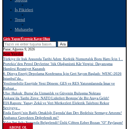
Sigorta
İş Fikirleri
Trend
Muhasebe
Giriş Yapın/Ücretsiz Kayıt Olun
Ara
Pazar, Ağustos 9, 2026
Son Yazılar
Türkiye ile Irak Arasında Tarihi Adım: Kerkük-Yumurtalık Boru Hattı İçin 1...
Portekiz’den Petrol Devlerine ’lük Olağanüstü Kâr Vergisi: Dayanışma
Hamlesi Resmiyet Kazandı
6. Dünya Enerji Depolama Konferansı İçin Geri Sayım Başladı: WESC-2026
İstanbul’da...
Yenilenebilir Enerjide Yeni Dönem: GES ve RES Yatırımlarında İmar ve
Ruhsat...
Uluç Hukuk: Bursa’da Uzmanlık ve Güvenin Buluşma Noktası
Ankara’da Tarihi Zirve: NATO Liderleri Beştepe’de Bir Araya Geldi!
EIA Raporu: Yapay Zekâ ve Veri Merkezleri Elektrik Talebini Rekor
Seviyeye...
Enda Enerji’nin Bağlı Ortaklığı Egenda’dan Dev Bedelsiz Sermaye Artırımı!
Arabanız Gerçekten Değerlendi mi?
Yılın Set Aşkı Sonunda Belgelendi! Ünlü Çiftten Ezber Bozan “O” Paylaşım!
ABONE OL