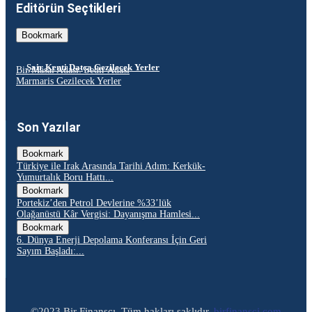
Editörün Seçtikleri
Bookmark
Şair Kenti Datça Gezilecek Yerler
Bir Masal Adası: Sedir Adası
Marmaris Gezilecek Yerler
Son Yazılar
Bookmark
Türkiye ile Irak Arasında Tarihi Adım: Kerkük-
Yumurtalık Boru Hattı...
Bookmark
Portekiz’den Petrol Devlerine %33’lük
Olağanüstü Kâr Vergisi: Dayanışma Hamlesi...
Bookmark
6. Dünya Enerji Depolama Konferansı İçin Geri
Sayım Başladı:...
©2023 Bir Finansçı, Tüm hakları saklıdır.
birfinansci.com