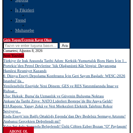
Sigorta
İş Fikirleri
Trend
Muhasebe
Giriş Yapın/Ücretsiz Kayıt Olun
Ara
Cumartesi, Ağustos 8, 2026
Son Yazılar
Türkiye ile Irak Arasında Tarihi Adım: Kerkük-Yumurtalık Boru Hattı İçin 1...
Portekiz’den Petrol Devlerine ’lük Olağanüstü Kâr Vergisi: Dayanışma
Hamlesi Resmiyet Kazandı
6. Dünya Enerji Depolama Konferansı İçin Geri Sayım Başladı: WESC-2026
İstanbul’da...
Yenilenebilir Enerjide Yeni Dönem: GES ve RES Yatırımlarında İmar ve
Ruhsat...
Uluç Hukuk: Bursa’da Uzmanlık ve Güvenin Buluşma Noktası
Ankara’da Tarihi Zirve: NATO Liderleri Beştepe’de Bir Araya Geldi!
EIA Raporu: Yapay Zekâ ve Veri Merkezleri Elektrik Talebini Rekor
Seviyeye...
Enda Enerji’nin Bağlı Ortaklığı Egenda’dan Dev Bedelsiz Sermaye Artırımı!
Arabanız Gerçekten Değerlendi mi?
Yılın Set Aşkı Sonunda Belgelendi! Ünlü Çiftten Ezber Bozan “O” Paylaşım!
ABONE OL