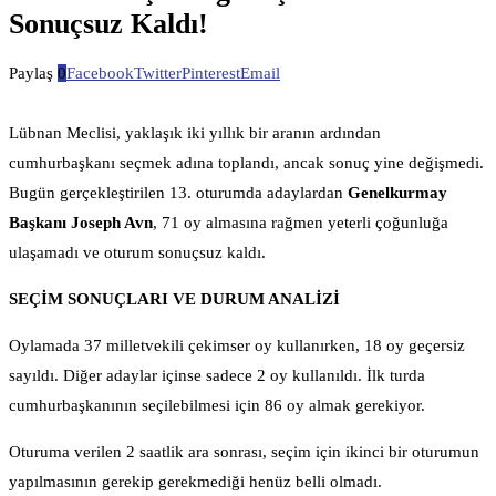
Sonuçsuz Kaldı!
Paylaş
0
Facebook
Twitter
Pinterest
Email
Lübnan Meclisi, yaklaşık iki yıllık bir aranın ardından
cumhurbaşkanı seçmek adına toplandı, ancak sonuç yine değişmedi.
Bugün gerçekleştirilen 13. oturumda adaylardan
Genelkurmay
Başkanı Joseph Avn
, 71 oy almasına rağmen yeterli çoğunluğa
ulaşamadı ve oturum sonuçsuz kaldı.
SEÇİM SONUÇLARI VE DURUM ANALİZİ
Oylamada 37 milletvekili çekimser oy kullanırken, 18 oy geçersiz
sayıldı. Diğer adaylar içinse sadece 2 oy kullanıldı. İlk turda
cumhurbaşkanının seçilebilmesi için 86 oy almak gerekiyor.
Oturuma verilen 2 saatlik ara sonrası, seçim için ikinci bir oturumun
yapılmasının gerekip gerekmediği henüz belli olmadı.