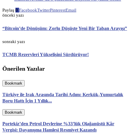
Paylaş
0
Facebook
Twitter
Pinterest
Email
önceki yazı
“Bitcoin’de Dönüşüm: Zorlu Düşüşte Yeni Bir Taban Arayışı”
sonraki yazı
TCMB Rezervleri Yükselişini Sürdürüyor!
Önerilen Yazılar
Bookmark
Türkiye ile Irak Arasında Tarihi Adım: Kerkük-Yumurtalık
Boru Hattı İçin 1 Yıllık...
Bookmark
Portekiz’den Petrol Devlerine %33’lük Olağanüstü Kâr
Vergisi: Dayanışma Hamlesi Resmiyet Kazandı