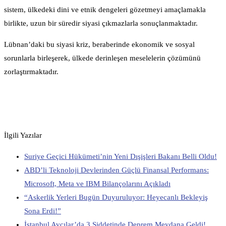
sistem, ülkedeki dini ve etnik dengeleri gözetmeyi amaçlamakla
birlikte, uzun bir süredir siyasi çıkmazlarla sonuçlanmaktadır.
Lübnan’daki bu siyasi kriz, beraberinde ekonomik ve sosyal
sorunlarla birleşerek, ülkede derinleşen meselelerin çözümünü
zorlaştırmaktadır.
İlgili Yazılar
Suriye Geçici Hükümeti’nin Yeni Dışişleri Bakanı Belli Oldu!
ABD’li Teknoloji Devlerinden Güçlü Finansal Performans:
Microsoft, Meta ve IBM Bilançolarını Açıkladı
“Askerlik Yerleri Bugün Duyuruluyor: Heyecanlı Bekleyiş
Sona Erdi!”
İstanbul Avcılar’da 3 Şiddetinde Deprem Meydana Geldi!