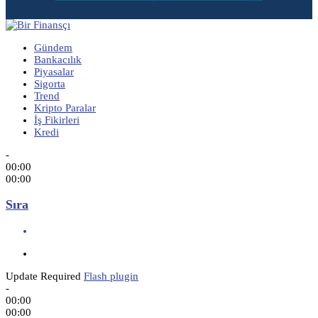
Gündem
Bankacılık
Piyasalar
Sigorta
Trend
Kripto Paralar
İş Fikirleri
Kredi
-
00:00
00:00
Sıra
Update Required
Flash plugin
-
00:00
00:00