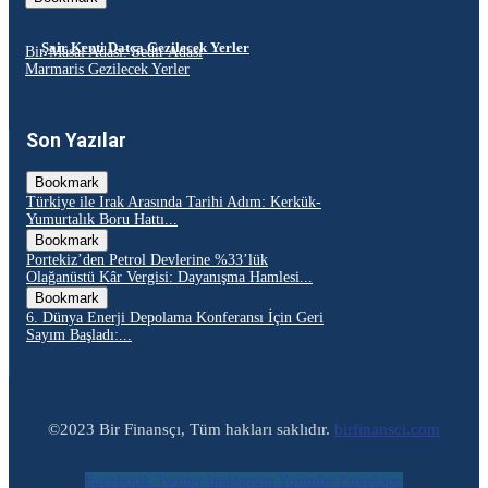
Şair Kenti Datça Gezilecek Yerler
Bir Masal Adası: Sedir Adası
Marmaris Gezilecek Yerler
Son Yazılar
Bookmark
Türkiye ile Irak Arasında Tarihi Adım: Kerkük-
Yumurtalık Boru Hattı...
Bookmark
Portekiz’den Petrol Devlerine %33’lük
Olağanüstü Kâr Vergisi: Dayanışma Hamlesi...
Bookmark
6. Dünya Enerji Depolama Konferansı İçin Geri
Sayım Başladı:...
©2023 Bir Finansçı, Tüm hakları saklıdır.
birfinansci.com
Facebook
Twitter
Instagram
Youtube
Envelope