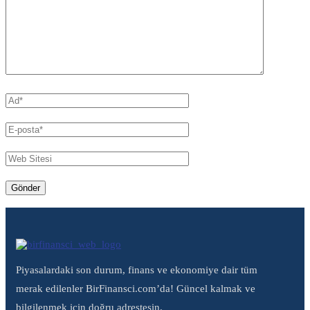
Piyasalardaki son durum, finans ve ekonomiye dair tüm
merak edilenler BirFinansci.com’da! Güncel kalmak ve
bilgilenmek için doğru adrestesin.