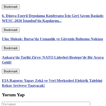
Bookmark
6. Dünya Enerji Depolama Konferansı İçin Geri Sayım Başladı:
WESC-2026 İstanbul’da Kapılarını...
Bookmark
Uluç Hukuk: Bursa’da Uzmanlık ve Güvenin Buluşma Noktası
Bookmark
Ankara’da Tarihi Zirve: NATO Liderleri Beştepe’de Bir Araya
Geldi!
Bookmark
EIA Raporu: Yapay Zekâ ve Veri Merkezleri Elektrik Talebini
Rekor Seviyeye Taşıyacak!
Yorum Yap