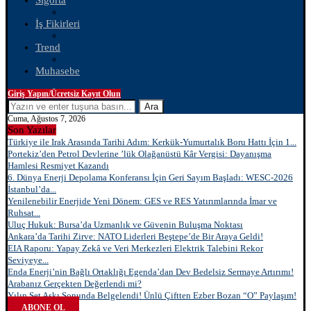
Sigorta
İş Fikirleri
Trend
Muhasebe
Giriş Yapın/Ücretsiz Kayıt Olun
Ara
Cuma, Ağustos 7, 2026
Son Yazılar
Türkiye ile Irak Arasında Tarihi Adım: Kerkük-Yumurtalık Boru Hattı İçin 1...
Portekiz’den Petrol Devlerine ’lük Olağanüstü Kâr Vergisi: Dayanışma
Hamlesi Resmiyet Kazandı
6. Dünya Enerji Depolama Konferansı İçin Geri Sayım Başladı: WESC-2026
İstanbul’da...
Yenilenebilir Enerjide Yeni Dönem: GES ve RES Yatırımlarında İmar ve
Ruhsat...
Uluç Hukuk: Bursa’da Uzmanlık ve Güvenin Buluşma Noktası
Ankara’da Tarihi Zirve: NATO Liderleri Beştepe’de Bir Araya Geldi!
EIA Raporu: Yapay Zekâ ve Veri Merkezleri Elektrik Talebini Rekor
Seviyeye...
Enda Enerji’nin Bağlı Ortaklığı Egenda’dan Dev Bedelsiz Sermaye Artırımı!
Arabanız Gerçekten Değerlendi mi?
Yılın Set Aşkı Sonunda Belgelendi! Ünlü Çiftten Ezber Bozan “O” Paylaşım!
ABONE OL