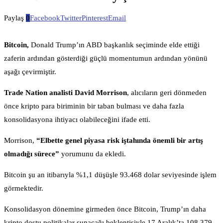
Paylaş
0
Facebook
Twitter
Pinterest
Email
Bitcoin,
Donald Trump’ın ABD başkanlık seçiminde elde ettiği
zaferin ardından gösterdiği güçlü momentumun ardından yönünü
aşağı çevirmiştir.
Trade Nation analisti David Morrison
, alıcıların geri dönmeden
önce kripto para biriminin bir taban bulması ve daha fazla
konsolidasyona ihtiyacı olabileceğini ifade etti.
Morrison,
“Elbette genel piyasa risk iştahında önemli bir artış
olmadığı sürece”
yorumunu da ekledi.
Bitcoin şu an itibarıyla %1,1 düşüşle 93.468 dolar seviyesinde işlem
görmektedir.
Konsolidasyon dönemine girmeden önce Bitcoin, Trump’ın daha
kripto dostu politikalar sunacağı beklentisiyle 17 Aralık’ta 108.379