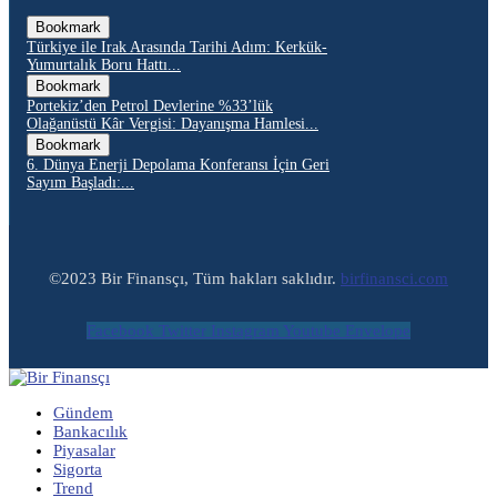
Bookmark
Türkiye ile Irak Arasında Tarihi Adım: Kerkük-
Yumurtalık Boru Hattı...
Bookmark
Portekiz’den Petrol Devlerine %33’lük
Olağanüstü Kâr Vergisi: Dayanışma Hamlesi...
Bookmark
6. Dünya Enerji Depolama Konferansı İçin Geri
Sayım Başladı:...
©2023 Bir Finansçı, Tüm hakları saklıdır.
birfinansci.com
Facebook
Twitter
Instagram
Youtube
Envelope
Gündem
Bankacılık
Piyasalar
Sigorta
Trend