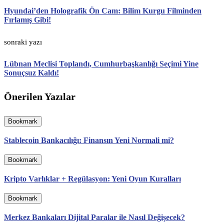
Hyundai’den Holografik Ön Cam: Bilim Kurgu Filminden
Fırlamış Gibi!
sonraki yazı
Lübnan Meclisi Toplandı, Cumhurbaşkanlığı Seçimi Yine
Sonuçsuz Kaldı!
Önerilen Yazılar
Bookmark
Stablecoin Bankacılığı: Finansın Yeni Normali mi?
Bookmark
Kripto Varlıklar + Regülasyon: Yeni Oyun Kuralları
Bookmark
Merkez Bankaları Dijital Paralar ile Nasıl Değişecek?