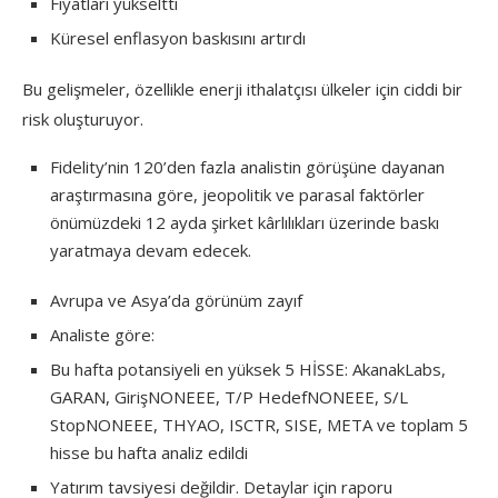
Fiyatları yükseltti
Küresel enflasyon baskısını artırdı
Bu gelişmeler, özellikle enerji ithalatçısı ülkeler için ciddi bir
risk oluşturuyor.
Fidelity’nin 120’den fazla analistin görüşüne dayanan
araştırmasına göre, jeopolitik ve parasal faktörler
önümüzdeki 12 ayda şirket kârlılıkları üzerinde baskı
yaratmaya devam edecek.
Avrupa ve Asya’da görünüm zayıf
Analiste göre:
Bu hafta potansiyeli en yüksek 5 HİSSE: AkanakLabs,
GARAN, GirişNONEEE, T/P HedefNONEEE, S/L
StopNONEEE, THYAO, ISCTR, SISE, META ve toplam 5
hisse bu hafta analiz edildi
Yatırım tavsiyesi değildir. Detaylar için raporu