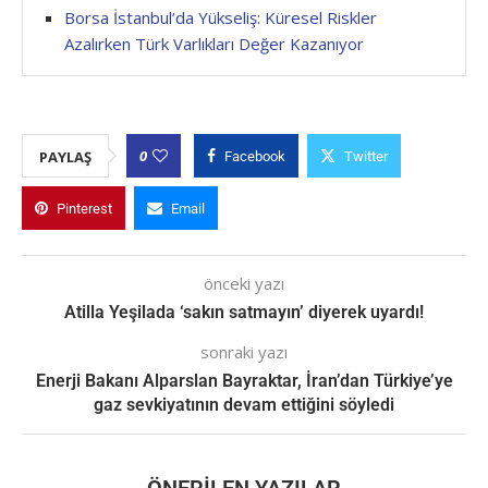
Borsa İstanbul’da Yükseliş: Küresel Riskler
Azalırken Türk Varlıkları Değer Kazanıyor
0
PAYLAŞ
Facebook
Twitter
Pinterest
Email
önceki yazı
Atilla Yeşilada ‘sakın satmayın’ diyerek uyardı!
sonraki yazı
Enerji Bakanı Alparslan Bayraktar, İran’dan Türkiye’ye
gaz sevkiyatının devam ettiğini söyledi
ÖNERILEN YAZILAR