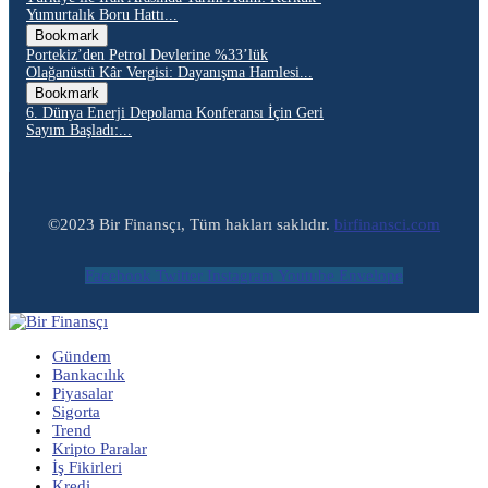
Yumurtalık Boru Hattı...
Bookmark
Portekiz’den Petrol Devlerine %33’lük
Olağanüstü Kâr Vergisi: Dayanışma Hamlesi...
Bookmark
6. Dünya Enerji Depolama Konferansı İçin Geri
Sayım Başladı:...
©2023 Bir Finansçı, Tüm hakları saklıdır.
birfinansci.com
Facebook
Twitter
Instagram
Youtube
Envelope
Gündem
Bankacılık
Piyasalar
Sigorta
Trend
Kripto Paralar
İş Fikirleri
Kredi