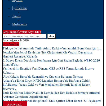
Sigorta
İş Fikirleri
Trend
Muhasebe
Giriş Yapın/Ücretsiz Kayıt Olun
Ara
Pazar, Ağustos 9, 2026
Son Yazılar
Türkiye ile Irak Arasında Tarihi Adım: Kerkük-Yumurtalık Boru Hattı İçin 1...
Portekiz’den Petrol Devlerine ’lük Olağanüstü Kâr Vergisi: Dayanışma
Hamlesi Resmiyet Kazandı
6. Dünya Enerji Depolama Konferansı İçin Geri Sayım Başladı: WESC-2026
İstanbul’da...
Yenilenebilir Enerjide Yeni Dönem: GES ve RES Yatırımlarında İmar ve
Ruhsat...
Uluç Hukuk: Bursa’da Uzmanlık ve Güvenin Buluşma Noktası
Ankara’da Tarihi Zirve: NATO Liderleri Beştepe’de Bir Araya Geldi!
EIA Raporu: Yapay Zekâ ve Veri Merkezleri Elektrik Talebini Rekor
Seviyeye...
Enda Enerji’nin Bağlı Ortaklığı Egenda’dan Dev Bedelsiz Sermaye Artırımı!
Arabanız Gerçekten Değerlendi mi?
Yılın Set Aşkı Sonunda Belgelendi! Ünlü Çiftten Ezber Bozan “O” Paylaşım!
ABONE OL