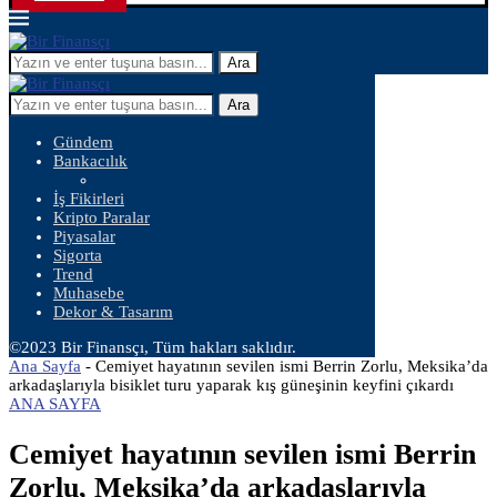
Ara
Ara
Gündem
Bankacılık
İş Fikirleri
Kripto Paralar
Piyasalar
Sigorta
Trend
Muhasebe
Dekor & Tasarım
©2023 Bir Finansçı, Tüm hakları saklıdır.
Ana Sayfa
-
Cemiyet hayatının sevilen ismi Berrin Zorlu, Meksika’da
arkadaşlarıyla bisiklet turu yaparak kış güneşinin keyfini çıkardı
ANA SAYFA
Cemiyet hayatının sevilen ismi Berrin
Zorlu, Meksika’da arkadaşlarıyla