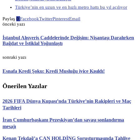
Türkiye’nin en uzun ve en hızlı metro hattı bu yıl açılıyor
Paylaş
0
Facebook
Twitter
Pinterest
Email
önceki yazı
İstanbul Alışveriş Caddelerinde Değişim: Nişantaşı Daralırken
Bağdat ve İstiklal Yoğunlaştı
sonraki yazı
Esnafa Kredi Şoku: Kredi Musluğu iyice Kısıldı!
Önerilen Yazılar
2026 FIFA Dünya Kupası’nda Türkiye’nin Rakipleri ve Maç
Tarihleri
İran Cumhurbaşkanı Pezeşkiyan’dan savaşı sonlandırma
mesajı
Kenan Tekdağ’a CAN HOLDİNG Soruşturmasında Tahliye