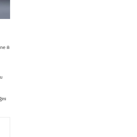
ı
e ili
nu
ini