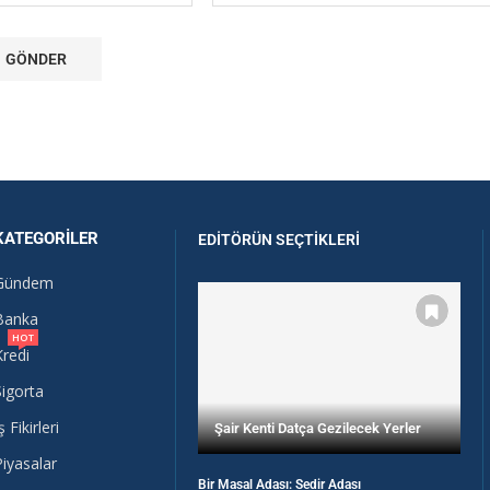
KATEGORILER
EDITÖRÜN SEÇTIKLERI
Gündem
Banka
HOT
Kredi
Sigorta
ş Fikirleri
Şair Kenti Datça Gezilecek Yerler
Piyasalar
Bir Masal Adası: Sedir Adası