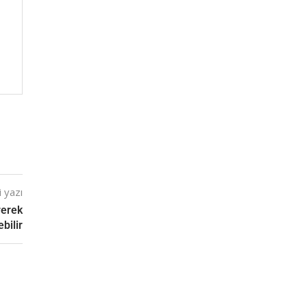
 yazı
rerek
bilir