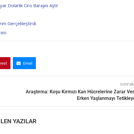
r Dolarlık Ciro Barajını Aştı!
rım Gerçekleştirdi
yası
erest
Email
sonraki
Araştırma: Koşu Kırmızı Kan Hücrelerine Zarar Ve
Erken Yaşlanmayı Tetikleye
LEN YAZILAR