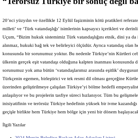
“Terörsüz Türkiye bir sonuç değil ba
20’nci yüzyılın ve özellikle 12 Eylül faşizminin kötü pratikleri refe
milleti’ ve ‘Türk vatandaşlığı’ isimlerinin kapsayıcı içerikleri ve deri
Uçum, “Bizim hukuk sistemimiz Türk vatandaşlığını etnik, dini ya da ir
alınmaz, hukuki bağ tek ve belirleyici ölçüdür. Ayrıca vatandaş olan h
konusunda bir sorunumuz yoktur. Bu nedenle Türkiye’nin Kürtleri ceb
ülkenin gerçek eşit vatandaşı olduğuna kalpten inanması konusunda da 
sorunumuz yok ama bütün ‘vatandaşlarımız arasında eşitlik’ duygusun
Türkçenin egemen, birleştirici ve tek resmi dil olması gerçeğine Kürtler
üzerinden geliştirilmeye çalışılan Türkiye’yi bölme hedefli emperyalist p
anlaşılıyor ve bu projelerin tasfiye süreci hızlanıyor. Tüm bu gelişm
inisiyatifinin ve terörsüz Türkiye hedefinin yüksek bir ivme kazandığı 
geçişle birlikte hem Türkiye hem bölge için yeni bir dönem başlayacak
İlgili Yazılar
2024 Mersin Belediye Başkan Aday Adayları Listesi