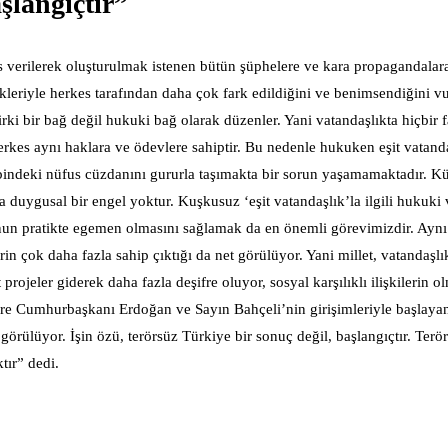
şlangıçtır”
rans verilerek oluşturulmak istenen bütün şüphelere ve kara propagandala
nlikleriyle herkes tarafından daha çok fark edildiğini ve benimsendiğini 
ki bir bağ değil hukuki bağ olarak düzenler. Yani vatandaşlıkta hiçbir fa
erkes aynı haklara ve ödevlere sahiptir. Bu nedenle hukuken eşit vatand
indeki nüfus cüzdanını gururla taşımakta bir sorun yaşamamaktadır. Kü
duygusal bir engel yoktur. Kuşkusuz ‘eşit vatandaşlık’la ilgili hukuki
un pratikte egemen olmasını sağlamak da en önemli görevimizdir. Aynı
in çok daha fazla sahip çıktığı da net görülüyor. Yani millet, vatandaşlı
rojeler giderek daha fazla deşifre oluyor, sosyal karşılıklı ilişkilerin o
elere Cumhurbaşkanı Erdoğan ve Sayın Bahçeli’nin girişimleriyle başlaya
görülüyor. İşin özü, terörsüz Türkiye bir sonuç değil, başlangıçtır. Ter
tır” dedi.