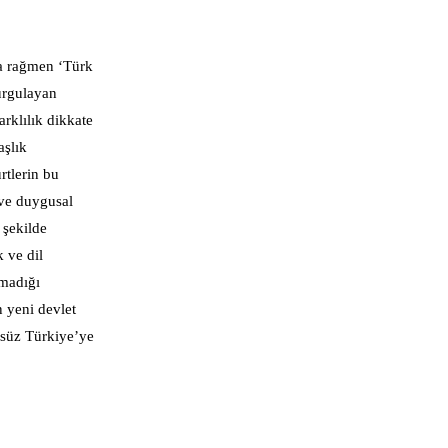
ra rağmen ‘Türk
vurgulayan
rklılık dikkate
aşlık
rtlerin bu
 ve duygusal
 şekilde
k ve dil
lmadığı
n yeni devlet
örsüz Türkiye’ye