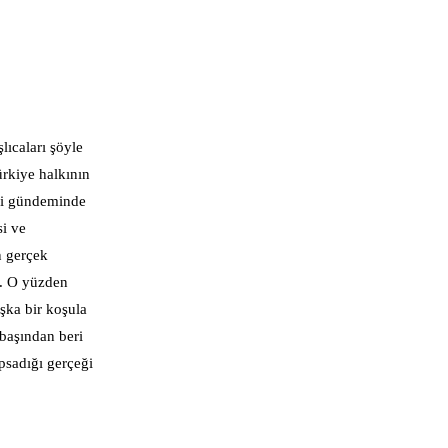
lıcaları şöyle
ürkiye halkının
esi gündeminde
si ve
n gerçek
r. O yüzden
aşka bir koşula
 başından beri
psadığı gerçeği