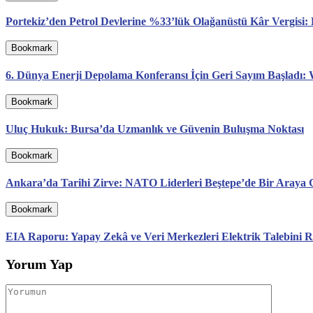
Portekiz’den Petrol Devlerine %33’lük Olağanüstü Kâr Vergisi
Bookmark
6. Dünya Enerji Depolama Konferansı İçin Geri Sayım Başladı: 
Bookmark
Uluç Hukuk: Bursa’da Uzmanlık ve Güvenin Buluşma Noktası
Bookmark
Ankara’da Tarihi Zirve: NATO Liderleri Beştepe’de Bir Araya G
Bookmark
EIA Raporu: Yapay Zekâ ve Veri Merkezleri Elektrik Talebini R
Yorum Yap