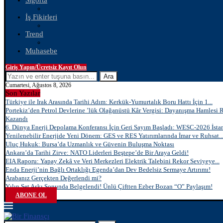
Sigorta
İş Fikirleri
Trend
Muhasebe
Giriş Yapın/Ücretsiz Kayıt Olun
Ara
Cumartesi, Ağustos 8, 2026
Son Yazılar
Türkiye ile Irak Arasında Tarihi Adım: Kerkük-Yumurtalık Boru Hattı İçin 1...
Portekiz’den Petrol Devlerine ’lük Olağanüstü Kâr Vergisi: Dayanışma Hamlesi 
Kazandı
6. Dünya Enerji Depolama Konferansı İçin Geri Sayım Başladı: WESC-2026 İstan
Yenilenebilir Enerjide Yeni Dönem: GES ve RES Yatırımlarında İmar ve Ruhsat..
Uluç Hukuk: Bursa’da Uzmanlık ve Güvenin Buluşma Noktası
Ankara’da Tarihi Zirve: NATO Liderleri Beştepe’de Bir Araya Geldi!
EIA Raporu: Yapay Zekâ ve Veri Merkezleri Elektrik Talebini Rekor Seviyeye...
Enda Enerji’nin Bağlı Ortaklığı Egenda’dan Dev Bedelsiz Sermaye Artırımı!
Arabanız Gerçekten Değerlendi mi?
Yılın Set Aşkı Sonunda Belgelendi! Ünlü Çiftten Ezber Bozan “O” Paylaşım!
ABONE OL