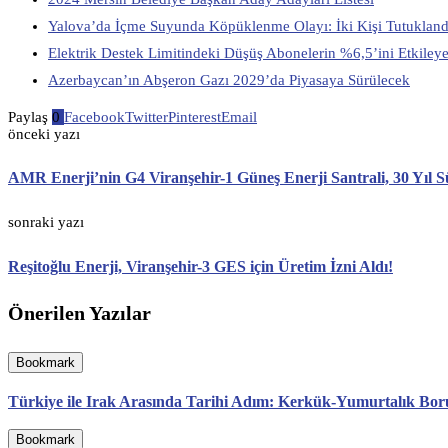
Yalova’da İçme Suyunda Köpüklenme Olayı: İki Kişi Tutukland
Elektrik Destek Limitindeki Düşüş Abonelerin %6,5’ini Etkiley
Azerbaycan’ın Abşeron Gazı 2029’da Piyasaya Sürülecek
Paylaş
0
Facebook
Twitter
Pinterest
Email
önceki yazı
AMR Enerji’nin G4 Viranşehir-1 Güneş Enerji Santrali, 30 Yıl S
sonraki yazı
Reşitoğlu Enerji, Viranşehir-3 GES için Üretim İzni Aldı!
Önerilen Yazılar
Bookmark
Türkiye ile Irak Arasında Tarihi Adım: Kerkük-Yumurtalık Boru H
Bookmark