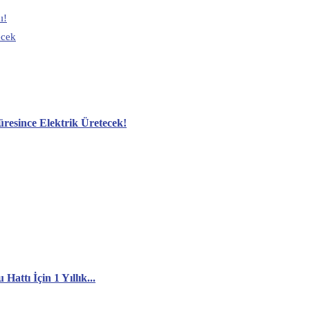
ı!
ecek
üresince Elektrik Üretecek!
attı İçin 1 Yıllık...