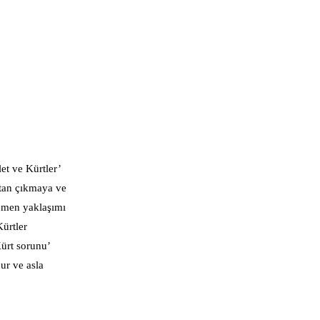
t ve Kürtler’
ktan çıkmaya ve
gemen yaklaşımı
Kürtler
ürt sorunu’
ur ve asla