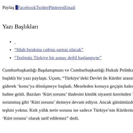
Paylaş
0
Facebook
Twitter
Pinterest
Email
Yazı Başlıkları
“Silah bırakma çağrısı şartsız olacak”
“Terörsüz Türkiye bir sonuç değil başlangıçtır”
Cumhurbaşkanlığı Başdanışmanı ve Cumhurbaşkanlığı Hukuk Politikal
başlıklı bir yazı paylaştı. Uçum, “Türkiye’deki Devlet ile Kürtler 
giderek ‘konu’ya dönüşmeye başladı. Meseleden konuya geçişin halen 
haline geldi. Bazıları ‘Kürt sorunu’ ifadesini kimlik siyaseti üzerinde
sorunmuş gibi ‘Kürt sorunu’ demeye devam ediyor. Ancak günümüzde Tü
teşhisi yoktur. Kırk yıllık terör sorunu ise sadece Türkiye’nin Kürtler
‘Kürt sorunu’ olarak tarif edilemez” dedi.