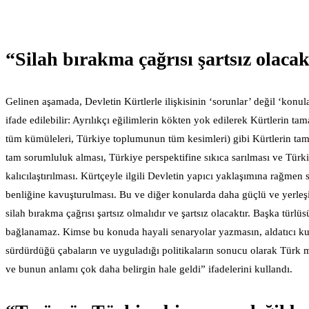
“Silah bırakma çağrısı şartsız olaca
Gelinen aşamada, Devletin Kürtlerle ilişkisinin ‘sorunlar’ değil ‘konu
ifade edilebilir: Ayrılıkçı eğilimlerin kökten yok edilerek Kürtlerin t
tüm kümüleleri, Türkiye toplumunun tüm kesimleri) gibi Kürtlerin tam
tam sorumluluk alması, Türkiye perspektifine sıkıca sarılması ve Tür
kalıcılaştırılması. Kürtçeyle ilgili Devletin yapıcı yaklaşımına rağmen
benliğine kavuşturulması. Bu ve diğer konularda daha güçlü ve yerleş
silah bırakma çağrısı şartsız olmalıdır ve şartsız olacaktır. Başka tü
bağlanamaz. Kimse bu konuda hayali senaryolar yazmasın, aldatıcı kurg
sürdürdüğü çabaların ve uyguladığı politikaların sonucu olarak Türk m
ve bunun anlamı çok daha belirgin hale geldi” ifadelerini kullandı.