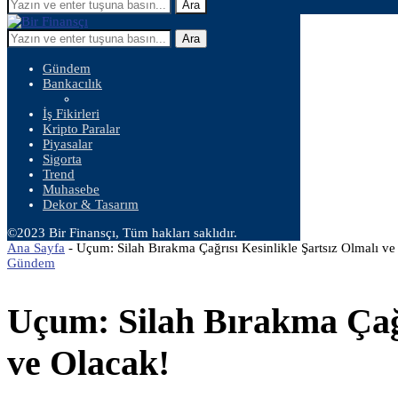
Ara
Ara
Gündem
Bankacılık
İş Fikirleri
Kripto Paralar
Piyasalar
Sigorta
Trend
Muhasebe
Dekor & Tasarım
©2023 Bir Finansçı, Tüm hakları saklıdır.
Ana Sayfa
-
Uçum: Silah Bırakma Çağrısı Kesinlikle Şartsız Olmalı ve
Gündem
Uçum: Silah Bırakma Çağr
ve Olacak!