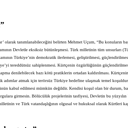
k”
lar’ olarak tanımlanabileceğini belirten Mehmet Uçum, “Bu konuların baş
amamının Devletle eksiksiz bütünleşmesi. Türk milletinin tüm unsurları (T
amının Türkiye’nin demokratik ilerlemesi, geliştirilmesi, güçlendirilm
kiye’yi tereddütsüz sahiplenmesi. Kürtçenin özgürlüğünün güçlendirilme
 sapma denilebilecek bazı kötü pratiklerin ortadan kaldırılması. Kürtçeni
ik adımlar atmak için terörsüz Türkiye hedefine ulaşmak temel koşuldu
rlüsünün kabul edilmesi mümkün değildir. Kendisi koşul olan bir durum, b
ulara girmesin. Bölücülük projelerinin tasfiyesi, Devletin bu yüzyılın
illetinin ve Türk vatandaşlığının olgusal ve hukuksal olarak Kürtleri ka