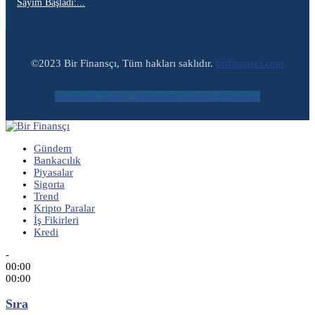
Sayım Başladı:...
©2023 Bir Finansçı, Tüm hakları saklıdır.
birfinansci.com
Facebook
Twitter
Instagram
Youtube
Envelope
Gündem
Bankacılık
Piyasalar
Sigorta
Trend
Kripto Paralar
İş Fikirleri
Kredi
-
00:00
00:00
Sıra