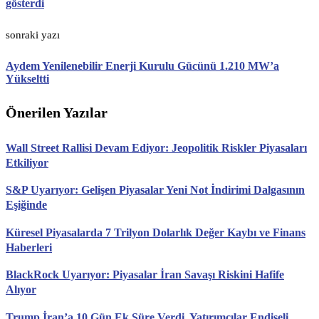
gösterdi
sonraki yazı
Aydem Yenilenebilir Enerji Kurulu Gücünü 1.210 MW’a
Yükseltti
Önerilen Yazılar
Wall Street Rallisi Devam Ediyor: Jeopolitik Riskler Piyasaları
Etkiliyor
S&P Uyarıyor: Gelişen Piyasalar Yeni Not İndirimi Dalgasının
Eşiğinde
Küresel Piyasalarda 7 Trilyon Dolarlık Değer Kaybı ve Finans
Haberleri
BlackRock Uyarıyor: Piyasalar İran Savaşı Riskini Hafife
Alıyor
Trump İran’a 10 Gün Ek Süre Verdi, Yatırımcılar Endişeli