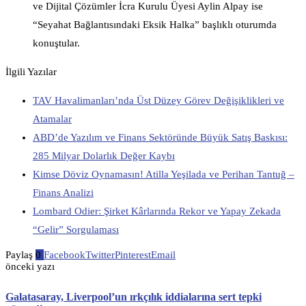
ve Dijital Çözümler İcra Kurulu Üyesi Aylin Alpay ise
“Seyahat Bağlantısındaki Eksik Halka” başlıklı oturumda
konuştular.
İlgili Yazılar
TAV Havalimanları’nda Üst Düzey Görev Değişiklikleri ve
Atamalar
ABD’de Yazılım ve Finans Sektöründe Büyük Satış Baskısı:
285 Milyar Dolarlık Değer Kaybı
Kimse Döviz Oynamasın! Atilla Yeşilada ve Perihan Tantuğ –
Finans Analizi
Lombard Odier: Şirket Kârlarında Rekor ve Yapay Zekada
“Gelir” Sorgulaması
Paylaş
0
Facebook
Twitter
Pinterest
Email
önceki yazı
Galatasaray, Liverpool’un ırkçılık iddialarına sert tepki