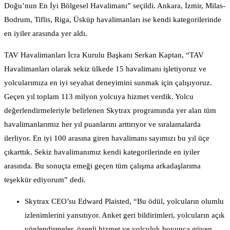
Doğu’nun En İyi Bölgesel Havalimanı” seçildi. Ankara, İzmir, Milas-
Bodrum, Tiflis, Riga, Üsküp havalimanları ise kendi kategorilerinde
en iyiler arasında yer aldı.
TAV Havalimanları İcra Kurulu Başkanı Serkan Kaptan, “TAV
Havalimanları olarak sekiz ülkede 15 havalimanı işletiyoruz ve
yolcularımıza en iyi seyahat deneyimini sunmak için çalışıyoruz.
Geçen yıl toplam 113 milyon yolcuya hizmet verdik. Yolcu
değerlendirmeleriyle belirlenen Skytrax programında yer alan tüm
havalimanlarımız her yıl puanlarını arttırıyor ve sıralamalarda
ilerliyor. En iyi 100 arasına giren havalimanı sayımızı bu yıl üçe
çıkarttık. Sekiz havalimanımız kendi kategorilerinde en iyiler
arasında. Bu sonuçta emeği geçen tüm çalışma arkadaşlarıma
teşekkür ediyorum” dedi.
Skytrax CEO’su Edward Plaisted, “Bu ödül, yolcuların olumlu
izlenimlerini yansıtıyor. Anket geri bildirimleri, yolcuların açık
yönlendirmeler, özenli hizmet ve yolculuk boyunca güven