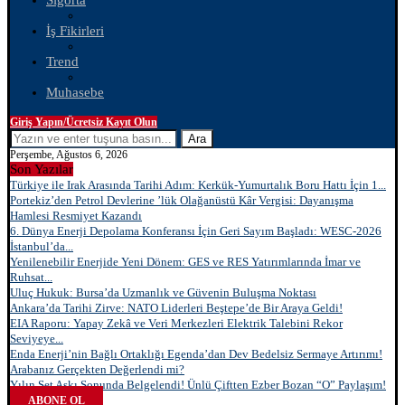
Sigorta
İş Fikirleri
Trend
Muhasebe
Giriş Yapın/Ücretsiz Kayıt Olun
Ara
Perşembe, Ağustos 6, 2026
Son Yazılar
Türkiye ile Irak Arasında Tarihi Adım: Kerkük-Yumurtalık Boru Hattı İçin 1...
Portekiz’den Petrol Devlerine ’lük Olağanüstü Kâr Vergisi: Dayanışma
Hamlesi Resmiyet Kazandı
6. Dünya Enerji Depolama Konferansı İçin Geri Sayım Başladı: WESC-2026
İstanbul’da...
Yenilenebilir Enerjide Yeni Dönem: GES ve RES Yatırımlarında İmar ve
Ruhsat...
Uluç Hukuk: Bursa’da Uzmanlık ve Güvenin Buluşma Noktası
Ankara’da Tarihi Zirve: NATO Liderleri Beştepe’de Bir Araya Geldi!
EIA Raporu: Yapay Zekâ ve Veri Merkezleri Elektrik Talebini Rekor
Seviyeye...
Enda Enerji’nin Bağlı Ortaklığı Egenda’dan Dev Bedelsiz Sermaye Artırımı!
Arabanız Gerçekten Değerlendi mi?
Yılın Set Aşkı Sonunda Belgelendi! Ünlü Çiftten Ezber Bozan “O” Paylaşım!
ABONE OL