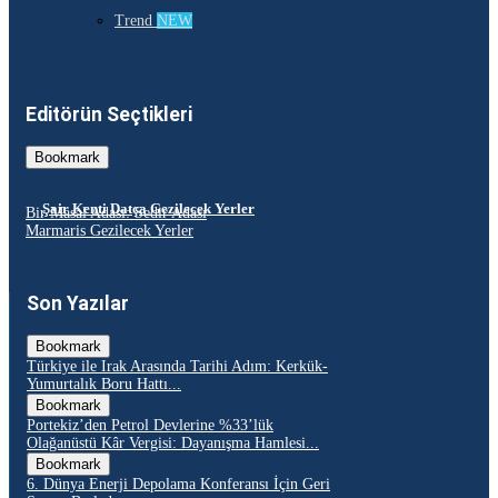
Trend
NEW
Editörün Seçtikleri
Bookmark
Şair Kenti Datça Gezilecek Yerler
Bir Masal Adası: Sedir Adası
Marmaris Gezilecek Yerler
Son Yazılar
Bookmark
Türkiye ile Irak Arasında Tarihi Adım: Kerkük-
Yumurtalık Boru Hattı...
Bookmark
Portekiz’den Petrol Devlerine %33’lük
Olağanüstü Kâr Vergisi: Dayanışma Hamlesi...
Bookmark
6. Dünya Enerji Depolama Konferansı İçin Geri