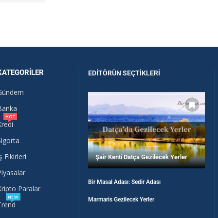
KATEGORILER
EDITÖRÜN SEÇTIKLERI
Gündem
Banka
HOT
Kredi
Sigorta
ş Fikirleri
Şair Kenti Datça Gezilecek Yerler
Piyasalar
Bir Masal Adası: Sedir Adası
Kripto Paralar
NEW
Marmaris Gezilecek Yerler
Trend