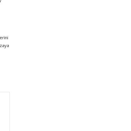
y
erini
uzaya