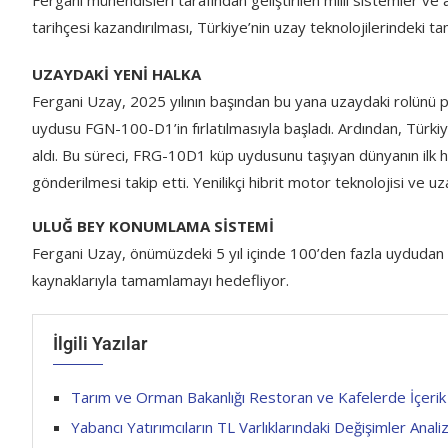
Fergani mühendisleri tarafından geliştirilen milli sistemler v
tarihçesi kazandırılması, Türkiye’nin uzay teknolojilerindeki t
UZAYDAKİ YENİ HALKA
Fergani Uzay, 2025 yılının başından bu yana uzaydaki rolünü 
uydusu FGN-100-D1’in fırlatılmasıyla başladı. Ardından, Tür
aldı. Bu süreci, FRG-10D1 küp uydusunu taşıyan dünyanın ilk 
gönderilmesi takip etti. Yenilikçi hibrit motor teknolojisi ve uzay
ULUĞ BEY KONUMLAMA SİSTEMİ
Fergani Uzay, önümüzdeki 5 yıl içinde 100’den fazla uyduda
kaynaklarıyla tamamlamayı hedefliyor.
İlgili Yazılar
Tarım ve Orman Bakanlığı Restoran ve Kafelerde İçerik v
Yabancı Yatırımcıların TL Varlıklarındaki Değişimler Analiz