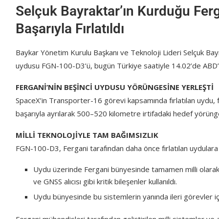
Selçuk Bayraktar’ın Kurduğu Fer
Başarıyla Fırlatıldı
Baykar Yönetim Kurulu Başkanı ve Teknoloji Lideri Selçuk Bay
uydusu FGN-100-D3’ü, bugün Türkiye saatiyle 14.02’de ABD
FERGANİ’NİN BEŞİNCİ UYDUSU YÖRÜNGESİNE YERLEŞTİ
SpaceX’in Transporter-16 görevi kapsamında fırlatılan uydu, f
başarıyla ayrılarak 500–520 kilometre irtifadaki hedef yörünge
MİLLİ TEKNOLOJİYLE TAM BAĞIMSIZLIK
FGN-100-D3, Fergani tarafından daha önce fırlatılan uydulara kı
Uydu üzerinde Fergani bünyesinde tamamen milli olarak 
ve GNSS alıcısı gibi kritik bileşenler kullanıldı.
Uydu bünyesinde bu sistemlerin yanında ileri görevler içi