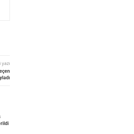
 yazı
Geçen
yladı
G
rildi