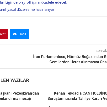
ar Ligi’nde play-off için mücadele edecek
samlı yasal düzenleme hazırlanıyor
erest
Email
sonraki
İran Parlamentosu, Hürmüz Boğazı’ndan 
Gemilerden Ücret Alınmasını Ona
LEN YAZILAR
aşkanı Pezeşkiyan’dan
Kenan Tekdağ’a CAN HOLDİN
onlandırma mesajı
Soruşturmasında Tahliye Kararı Ve