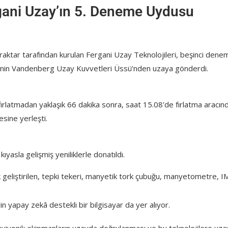
gani Uzay’ın 5. Deneme Uydusu
raktar tarafından kurulan Fergani Uzay Teknolojileri, beşinci dene
’nin Vandenberg Uzay Kuvvetleri Üssü’nden uzaya gönderdi.
ırlatmadan yaklaşık 66 dakika sonra, saat 15.08’de fırlatma aracın
sine yerleşti.
yasla gelişmiş yeniliklerle donatıldı.
geliştirilen, tepki tekeri, manyetik tork çubuğu, manyetometre, 
n yapay zekâ destekli bir bilgisayar da yer alıyor.