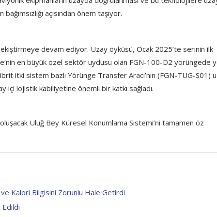
e aviyonik ekipmanların uzayda doğrulanması ve bu teknolojilere uza
am bağımsızlığı açısından önem taşıyor.
pekiştirmeye devam ediyor. Uzay öyküsü, Ocak 2025’te serinin ilk
kiye’nin en büyük özel sektör uydusu olan FGN-100-D2 yörüngede y
hibrit itki sistem bazlı Yörünge Transfer Aracı’nın (FGN-TUG-S01) 
 içi lojistik kabiliyetine önemli bir katkı sağladı.
n oluşacak Uluğ Bey Küresel Konumlama Sistemi’ni tamamen öz
e Kalori Bilgisini Zorunlu Hale Getirdi
 Edildi