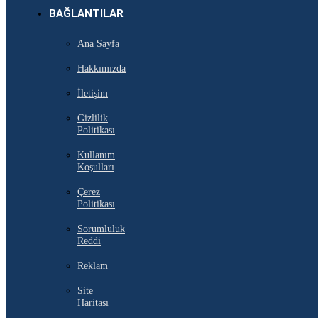
BAĞLANTILAR
Ana Sayfa
Hakkımızda
İletişim
Gizlilik
Politikası
Kullanım
Koşulları
Çerez
Politikası
Sorumluluk
Reddi
Reklam
Site
Haritası