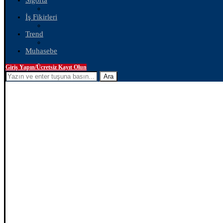
Sigorta
İş Fikirleri
Trend
Muhasebe
Giriş Yapın/Ücretsiz Kayıt Olun
Ara