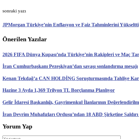
sonraki yazı
JPMorgan Türkiye’nin Enflasyon ve Faiz Tahminlerini Yükseltti
Önerilen Yazılar
2026 FIFA Dünya Kupası’nda Türkiye’nin Rakipleri ve Maç Tari
İran Cumhurbaşkanı Pezeşkiyan’dan savaşı sonlandırma mesajı
Kenan Tekdağ’a CAN HOLDİNG Soruşturmasında Tahliye Karar
Hazine 3 Ayda 1,369 Trilyon TL Borçlanma Planlıyor
Gelir İdaresi Başkanlığı, Gayrimenkul İlanlarının Değerlendirilm
İran Devrim Muhafızları Ordusu’ndan 18 ABD Şirketine Saldırı
Yorum Yap