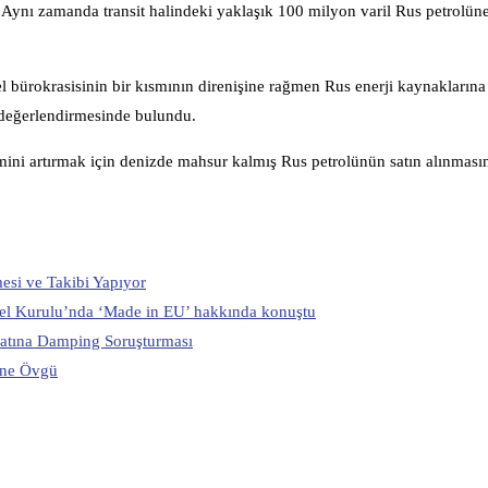
 “Aynı zamanda transit halindeki yaklaşık 100 milyon varil Rus petrolü
el bürokrasisinin bir kısmının direnişine rağmen Rus enerji kaynaklarına
” değerlendirmesinde bulundu.
ini artırmak için denizde mahsur kalmış Rus petrolünün satın alınmasın
mesi ve Takibi Yapıyor
nel Kurulu’nda ‘Made in EU’ hakkında konuştu
latına Damping Soruşturması
ine Övgü