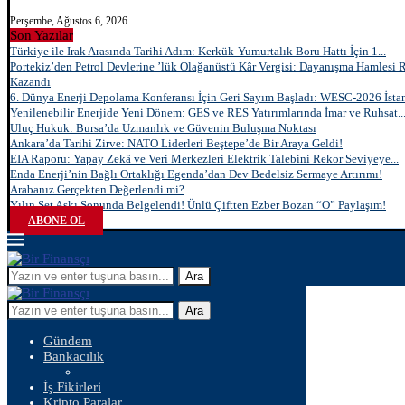
Perşembe, Ağustos 6, 2026
Son Yazılar
Türkiye ile Irak Arasında Tarihi Adım: Kerkük-Yumurtalık Boru Hattı İçin 1...
Portekiz’den Petrol Devlerine ’lük Olağanüstü Kâr Vergisi: Dayanışma Hamlesi 
Kazandı
6. Dünya Enerji Depolama Konferansı İçin Geri Sayım Başladı: WESC-2026 İstan
Yenilenebilir Enerjide Yeni Dönem: GES ve RES Yatırımlarında İmar ve Ruhsat..
Uluç Hukuk: Bursa’da Uzmanlık ve Güvenin Buluşma Noktası
Ankara’da Tarihi Zirve: NATO Liderleri Beştepe’de Bir Araya Geldi!
EIA Raporu: Yapay Zekâ ve Veri Merkezleri Elektrik Talebini Rekor Seviyeye...
Enda Enerji’nin Bağlı Ortaklığı Egenda’dan Dev Bedelsiz Sermaye Artırımı!
Arabanız Gerçekten Değerlendi mi?
Yılın Set Aşkı Sonunda Belgelendi! Ünlü Çiftten Ezber Bozan “O” Paylaşım!
ABONE OL
Ara
Ara
Gündem
Bankacılık
İş Fikirleri
Kripto Paralar