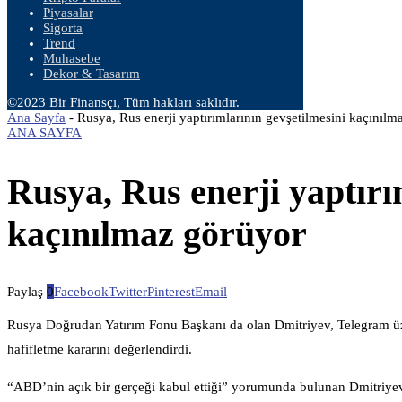
Piyasalar
Sigorta
Trend
Muhasebe
Dekor & Tasarım
©2023 Bir Finansçı, Tüm hakları saklıdır.
Ana Sayfa
-
Rusya, Rus enerji yaptırımlarının gevşetilmesini kaçınılm
ANA SAYFA
Rusya, Rus enerji yaptırı
kaçınılmaz görüyor
Paylaş
0
Facebook
Twitter
Pinterest
Email
Rusya Doğrudan Yatırım Fonu Başkanı da olan Dmitriyev, Telegram üze
hafifletme kararını değerlendirdi.
“ABD’nin açık bir gerçeği kabul ettiği” yorumunda bulunan Dmitriyev, 