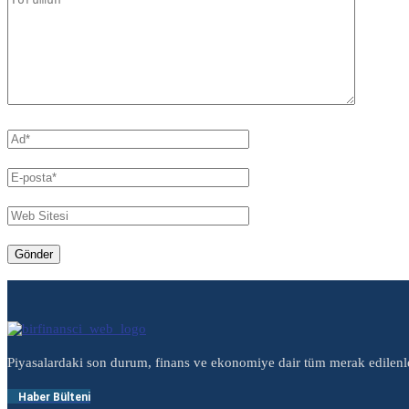
Piyasalardaki son durum, finans ve ekonomiye dair tüm merak edilenl
Haber Bülteni