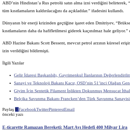
ABD’nin Hindistan’a Rus petrolü satın alma izni verdiğini belirterek,
tüm kısıtlamaların kaldırılacağını da açıkladılar.” ifadesini kullandı.
Dünyanın bir enerji krizinden geçtiğine işaret eden Dmitriyev, “Brüks
kısıtlamaların daha da hafifletilmesi giderek kaçınılmaz hale geliyor.
ABD Hazine Bakanı Scott Bessent, mevcut petrol arzının küresel erişim
izin verildiğini bildirmişti.
İlgili Yazılar
Gelir İdaresi Başkanlığı, Gayrimenkul İlanlarının Değerlendiril
Sanayi ve Teknoloji Bakanı Kacır, OSD’nin 51’inci Olağan Ge
Giyim İçin Sentetik Filament İplikten Dokunmuş Mensucat İtha
Belçika Savunma Bakanı Francken’den Türk Savunma Sanayis
Paylaş
0
Facebook
Twitter
Pinterest
Email
önceki yazı
E-ticarette Ramazan Bereketi: Mart Ayı Hedefi 400 Milyar Lira