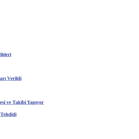
hleri
ı Verildi
esi ve Takibi Yapıyor
 Tehdidi