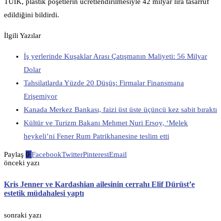
TÜİK, plastik poşetlerin ücretlendirilmesiyle 42 milyar lira tasarruf
edildiğini bildirdi.
İlgili Yazılar
İş yerlerinde Kuşaklar Arası Çatışmanın Maliyeti: 56 Milyar
Dolar
Tahsilatlarda Yüzde 20 Düşüş: Firmalar Finansmana
Erişemiyor
Kanada Merkez Bankası, faizi üst üste üçüncü kez sabit bıraktı
Kültür ve Turizm Bakanı Mehmet Nuri Ersoy, ‘Melek
heykeli’ni Fener Rum Patrikhanesine teslim etti
Paylaş
0
Facebook
Twitter
Pinterest
Email
önceki yazı
Kris Jenner ve Kardashian ailesinin cerrahı Elif Dürüst’e
estetik müdahalesi yaptı
sonraki yazı