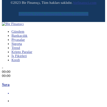
©2023 Bir Finansçı, Tüm hakları saklıdır.
birfinansci.com
Facebook
Twitter
Instagram
Youtube
Envelope
Gündem
Bankacılık
Piyasalar
Sigorta
Trend
Kripto Paralar
İş Fikirleri
Kredi
-
00:00
00:00
Sıra