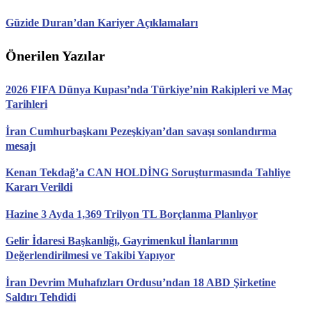
Güzide Duran’dan Kariyer Açıklamaları
Önerilen Yazılar
2026 FIFA Dünya Kupası’nda Türkiye’nin Rakipleri ve Maç
Tarihleri
İran Cumhurbaşkanı Pezeşkiyan’dan savaşı sonlandırma
mesajı
Kenan Tekdağ’a CAN HOLDİNG Soruşturmasında Tahliye
Kararı Verildi
Hazine 3 Ayda 1,369 Trilyon TL Borçlanma Planlıyor
Gelir İdaresi Başkanlığı, Gayrimenkul İlanlarının
Değerlendirilmesi ve Takibi Yapıyor
İran Devrim Muhafızları Ordusu’ndan 18 ABD Şirketine
Saldırı Tehdidi