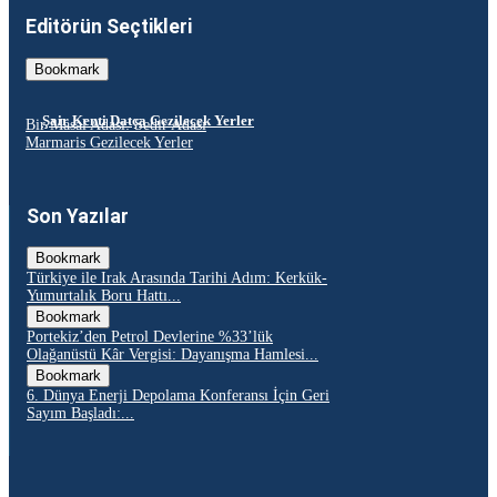
Editörün Seçtikleri
Bookmark
Şair Kenti Datça Gezilecek Yerler
Bir Masal Adası: Sedir Adası
Marmaris Gezilecek Yerler
Son Yazılar
Bookmark
Türkiye ile Irak Arasında Tarihi Adım: Kerkük-
Yumurtalık Boru Hattı...
Bookmark
Portekiz’den Petrol Devlerine %33’lük
Olağanüstü Kâr Vergisi: Dayanışma Hamlesi...
Bookmark
6. Dünya Enerji Depolama Konferansı İçin Geri
Sayım Başladı:...