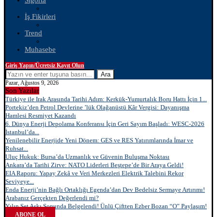
Sigorta
İş Fikirleri
Trend
Muhasebe
Giriş Yapın/Ücretsiz Kayıt Olun
Ara
Pazar, Ağustos 9, 2026
Son Yazılar
Türkiye ile Irak Arasında Tarihi Adım: Kerkük-Yumurtalık Boru Hattı İçin 1...
Portekiz’den Petrol Devlerine ’lük Olağanüstü Kâr Vergisi: Dayanışma
Hamlesi Resmiyet Kazandı
6. Dünya Enerji Depolama Konferansı İçin Geri Sayım Başladı: WESC-2026
İstanbul’da...
Yenilenebilir Enerjide Yeni Dönem: GES ve RES Yatırımlarında İmar ve
Ruhsat...
Uluç Hukuk: Bursa’da Uzmanlık ve Güvenin Buluşma Noktası
Ankara’da Tarihi Zirve: NATO Liderleri Beştepe’de Bir Araya Geldi!
EIA Raporu: Yapay Zekâ ve Veri Merkezleri Elektrik Talebini Rekor
Seviyeye...
Enda Enerji’nin Bağlı Ortaklığı Egenda’dan Dev Bedelsiz Sermaye Artırımı!
Arabanız Gerçekten Değerlendi mi?
Yılın Set Aşkı Sonunda Belgelendi! Ünlü Çiftten Ezber Bozan “O” Paylaşım!
ABONE OL