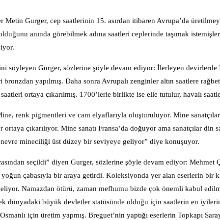
 Metin Gurger, cep saatlerinin 15. asırdan itibaren Avrupa’da üretilmey
lduğunu anında görebilmek adına saatleri ceplerinde taşımak istemişler
iyor.
ini söyleyen Gurger, sözlerine şöyle devam ediyor: İlerleyen devirlerde İ
ri bronzdan yapılmış. Daha sonra Avrupalı zenginler altın saatlere rağbet
tleri ortaya çıkarılmış. 1700’lerle birlikte ise elle tutulur, havalı saatle
ine, renk pigmentleri ve cam elyaflarıyla oluşturuluyor. Mine sanatçılar
ser ortaya çıkarılıyor. Mine sanatı Fransa’da doğuyor ama sanatçılar din s
nevre mineciliği üst düzey bir seviyeye geliyor” diye konuşuyor.
 arasından seçildi” diyen Gurger, sözlerine şöyle devam ediyor: Mehmet
 yoğun çabasıyla bir araya getirdi. Koleksiyonda yer alan eserlerin bir 
na geliyor. Namazdan ötürü, zaman mefhumu bizde çok önemli kabul edilm
k dünyadaki büyük devletler statüsünde olduğu için saatlerin en iyilerin
Osmanlı için üretim yapmış. Breguet’nin yaptığı eserlerin Topkapı Sara