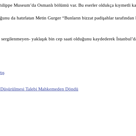
hilippe Museum’da Osmanlı bölümü var. Bu eserler oldukça kıymetli kab
ğunu da hatırlatan Metin Gurger “Bunların bizzat padişahlar tarafından 
gilenmeyen- yaklaşık bin cep saati olduğunu kaydederek İstanbul’da 
tış
ve Düşürülmesi Talebi Mahkemeden Döndü