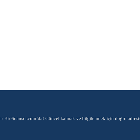
er BirFinansci.com’da! Güncel kalmak ve bilgilenmek için doğru adrest