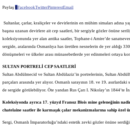
Paylaş
0
Facebook
Twitter
Pinterest
Email
Sultanlar, çarlar, kraliçeler ve devirlerinin en mühim simaları adına y
başına uzanan devirlere ait cep saatleri, bir sergiyle gözler önüne s
koleksiyonunda yer alan antika saatler, Tophane-i Amire’de sanatsev
sergide, aralarında Osmanlıya has üretilen nesnelerin de yer aldığı 330 
dönüşmeleri ve ülkeler arası münasebetlerde yer edinmeleri ortaya ko
SULTAN PORTRELİ CEP SAATLERİ
Sultan Abdülmecid ve Sultan Abdülaziz’in portrelerinin, Sultan Abdülha
parçaları arasında yer alıyor. Osmanlı sarayının 18. ve 19. asırlardaki 
de sergide görülebiliyor. Öte yandan Rus Çarı I. Nikolay’ın 1844’te İn
Koleksiyonda ayrıca 17. yüzyıl Fransız Blois mine geleneğinin nadi
chatelaine saatler ile karmaşık çalar mekanizmalarına sahip özel ür
Sergi, Osmanlı İmparatorluğu’ndaki estetik zevki gözler önüne serdiği