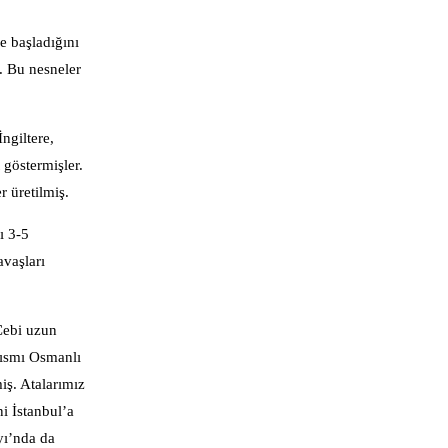
e başladığını
. Bu nesneler
ngiltere,
 göstermişler.
r üretilmiş.
ı 3-5
avaşları
 Çebi uzun
kısmı Osmanlı
iş. Atalarımız
i İstanbul’a
yı’nda da