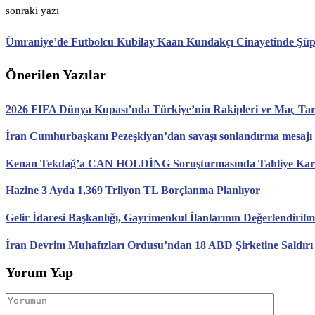
sonraki yazı
Ümraniye’de Futbolcu Kubilay Kaan Kundakçı Cinayetinde Şüphe
Önerilen Yazılar
2026 FIFA Dünya Kupası’nda Türkiye’nin Rakipleri ve Maç Tari
İran Cumhurbaşkanı Pezeşkiyan’dan savaşı sonlandırma mesajı
Kenan Tekdağ’a CAN HOLDİNG Soruşturmasında Tahliye Karar
Hazine 3 Ayda 1,369 Trilyon TL Borçlanma Planlıyor
Gelir İdaresi Başkanlığı, Gayrimenkul İlanlarının Değerlendirilm
İran Devrim Muhafızları Ordusu’ndan 18 ABD Şirketine Saldırı
Yorum Yap