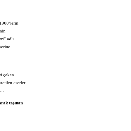
 1900’lerin
nin
ri” adlı
serine
ti çeken
retilen eserler
da…
arak taşınan