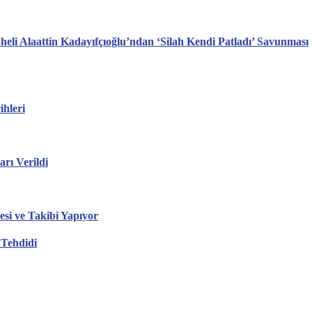
li Alaattin Kadayıfçıoğlu’ndan ‘Silah Kendi Patladı’ Savunması
hleri
ı Verildi
esi ve Takibi Yapıyor
 Tehdidi