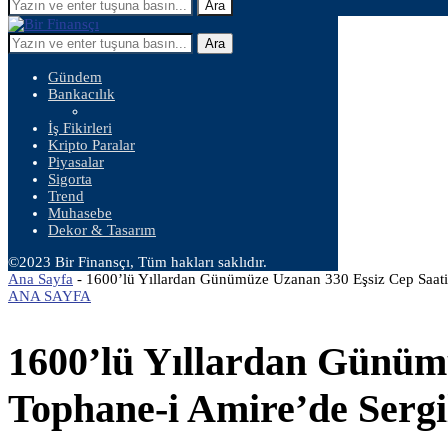
Ara
Ara
Gündem
Bankacılık
İş Fikirleri
Kripto Paralar
Piyasalar
Sigorta
Trend
Muhasebe
Dekor & Tasarım
©2023 Bir Finansçı, Tüm hakları saklıdır.
Ana Sayfa
-
1600’lü Yıllardan Günümüze Uzanan 330 Eşsiz Cep Saati
ANA SAYFA
1600’lü Yıllardan Günüm
Tophane-i Amire’de Sergi