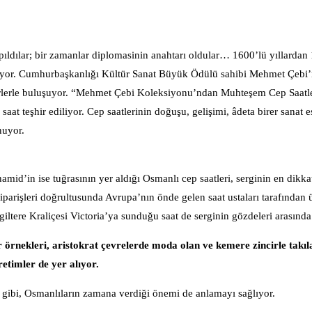
apıldılar; bir zamanlar diplomasinin anahtarı oldular… 1600’lü yıllardan
eriliyor. Cumhurbaşkanlığı Kültür Sanat Büyük Ödülü sahibi Mehmet Çebi’
erlerle buluşuyor. “Mehmet Çebi Koleksiyonu’ndan Muhteşem Cep Saatle
saat teşhir ediliyor. Cep saatlerinin doğuşu, gelişimi, âdeta birer sanat e
nuyor.
mid’in ise tuğrasının yer aldığı Osmanlı cep saatleri, serginin en dikka
siparişleri doğrultusunda Avrupa’nın önde gelen saat ustaları tarafından ü
giltere Kraliçesi Victoria’ya sunduğu saat de serginin gözdeleri arasın
r örnekleri, aristokrat çevrelerde moda olan ve kemere zincirle takıl
etimler de yer alıyor.
 gibi, Osmanlıların zamana verdiği önemi de anlamayı sağlıyor.