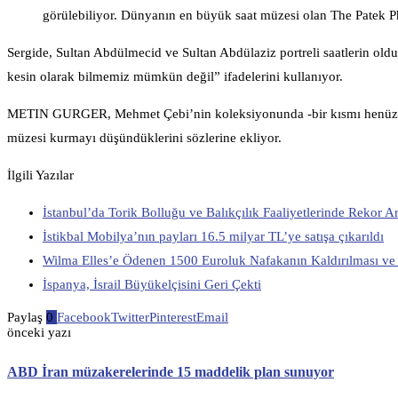
görülebiliyor. Dünyanın en büyük saat müzesi olan The Patek P
Sergide, Sultan Abdülmecid ve Sultan Abdülaziz portreli saatlerin oldu
kesin olarak bilmemiz mümkün değil” ifadelerini kullanıyor.
METIN GURGER, Mehmet Çebi’nin koleksiyonunda -bir kısmı henüz ser
müzesi kurmayı düşündüklerini sözlerine ekliyor.
İlgili Yazılar
İstanbul’da Torik Bolluğu ve Balıkçılık Faaliyetlerinde Rekor Ar
İstikbal Mobilya’nın payları 16.5 milyar TL’ye satışa çıkarıldı
Wilma Elles’e Ödenen 1500 Euroluk Nafakanın Kaldırılması 
İspanya, İsrail Büyükelçisini Geri Çekti
Paylaş
0
Facebook
Twitter
Pinterest
Email
önceki yazı
ABD İran müzakerelerinde 15 maddelik plan sunuyor