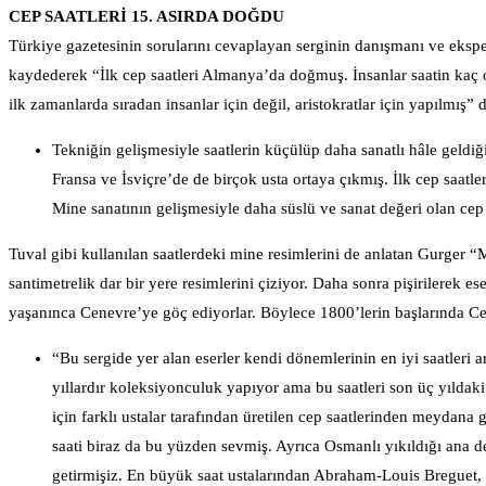
CEP SAATLERİ 15. ASIRDA DOĞDU
Türkiye gazetesinin sorularını cevaplayan serginin danışmanı ve eksper
kaydederek “İlk cep saatleri Almanya’da doğmuş. İnsanlar saatin kaç o
ilk zamanlarda sıradan insanlar için değil, aristokratlar için yapılmış” d
Tekniğin gelişmesiyle saatlerin küçülüp daha sanatlı hâle geldiğ
Fransa ve İsviçre’de de birçok usta ortaya çıkmış. İlk cep saatle
Mine sanatının gelişmesiyle daha süslü ve sanat değeri olan cep saa
Tuval gibi kullanılan saatlerdeki mine resimlerini de anlatan Gurger “M
santimetrelik dar bir yere resimlerini çiziyor. Daha sonra pişirilerek e
yaşanınca Cenevre’ye göç ediyorlar. Böylece 1800’lerin başlarında Ce
“Bu sergide yer alan eserler kendi dönemlerinin en iyi saatleri
yıllardır koleksiyonculuk yapıyor ama bu saatleri son üç yıldaki
için farklı ustalar tarafından üretilen cep saatlerinden meyda
saati biraz da bu yüzden sevmiş. Ayrıca Osmanlı yıkıldığı ana de
getirmişiz. En büyük saat ustalarından Abraham-Louis Breguet, 