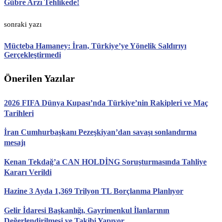
Gübre Arzı Tehlikede!
sonraki yazı
Mücteba Hamaney: İran, Türkiye’ye Yönelik Saldırıyı
Gerçekleştirmedi
Önerilen Yazılar
2026 FIFA Dünya Kupası’nda Türkiye’nin Rakipleri ve Maç
Tarihleri
İran Cumhurbaşkanı Pezeşkiyan’dan savaşı sonlandırma
mesajı
Kenan Tekdağ’a CAN HOLDİNG Soruşturmasında Tahliye
Kararı Verildi
Hazine 3 Ayda 1,369 Trilyon TL Borçlanma Planlıyor
Gelir İdaresi Başkanlığı, Gayrimenkul İlanlarının
Değerlendirilmesi ve Takibi Yapıyor