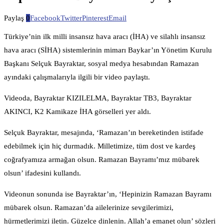
Paylaş
0
Facebook
Twitter
Pinterest
Email
Türkiye’nin ilk milli insansız hava aracı (İHA) ve silahlı insansız
hava aracı (SİHA) sistemlerinin mimarı Baykar’ın Yönetim Kurulu
Başkanı Selçuk Bayraktar, sosyal medya hesabından Ramazan
ayındaki çalışmalarıyla ilgili bir video paylaştı.
Videoda, Bayraktar KIZILELMA, Bayraktar TB3, Bayraktar
AKINCI, K2 Kamikaze İHA görselleri yer aldı.
Selçuk Bayraktar, mesajında, ‘Ramazan’ın bereketinden istifade
edebilmek için hiç durmadık. Milletimize, tüm dost ve kardeş
coğrafyamıza armağan olsun. Ramazan Bayramı’mız mübarek
olsun’ ifadesini kullandı.
Videonun sonunda ise Bayraktar’ın, ‘Hepinizin Ramazan Bayramı
mübarek olsun. Ramazan’da ailelerinize sevgilerimizi,
hürmetlerimizi iletin. Güzelce dinlenin. Allah’a emanet olun’ sözleri