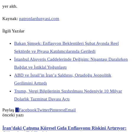
yer aldı.
Kaynak:
patronlardunyasi.com
İlgili Yazılar
Bakan Şimşek: Enflasyon Beklentileri Şubat Ayında Reel
Sektörde ve Piyasa Katılımcılarında Geriledi
İstanbul Alışveriş Caddelerinde Değişim: Nişantaşı Daralırken
Bağdat ve İstiklal Yoğunlaştı
ABD ve İsrail’in İran’a Saldırısı, Ortadoğu Jeopolitik
Gerilimini Arttırdı
Trump, Vergi Bilgilerinin Sızdırılması Nedeniyle 10 Milyar
Dolarlık Tazminat Davası Açtı
Paylaş
0
Facebook
Twitter
Pinterest
Email
önceki yazı
İran’daki Çatışma Küresel Gıda Enflasyonu Riskini Artırıyor: