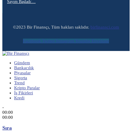
Sayım Başladı:...
©2023 Bir Finansçı, Tüm hakları saklıdır.
birfinansci.com
Facebook
Twitter
Instagram
Youtube
Envelope
Gündem
Bankacılık
Piyasalar
Sigorta
Trend
Kripto Paralar
İş Fikirleri
Kredi
-
00:00
00:00
Sıra