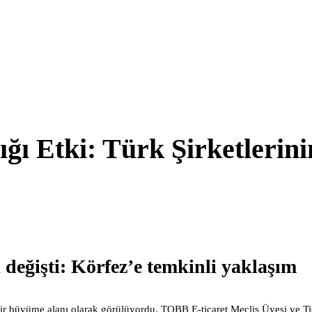
ığı Etki: Türk Şirketlerini
 değişti: Körfez’e temkinli yaklaşım
i bir büyüme alanı olarak görülüyordu. TOBB E-ticaret Meclis Üyesi ve 