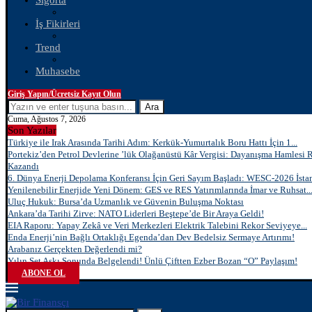
Sigorta
İş Fikirleri
Trend
Muhasebe
Giriş Yapın/Ücretsiz Kayıt Olun
Ara
Cuma, Ağustos 7, 2026
Son Yazılar
Türkiye ile Irak Arasında Tarihi Adım: Kerkük-Yumurtalık Boru Hattı İçin 1...
Portekiz’den Petrol Devlerine ’lük Olağanüstü Kâr Vergisi: Dayanışma Hamlesi 
Kazandı
6. Dünya Enerji Depolama Konferansı İçin Geri Sayım Başladı: WESC-2026 İstan
Yenilenebilir Enerjide Yeni Dönem: GES ve RES Yatırımlarında İmar ve Ruhsat..
Uluç Hukuk: Bursa’da Uzmanlık ve Güvenin Buluşma Noktası
Ankara’da Tarihi Zirve: NATO Liderleri Beştepe’de Bir Araya Geldi!
EIA Raporu: Yapay Zekâ ve Veri Merkezleri Elektrik Talebini Rekor Seviyeye...
Enda Enerji’nin Bağlı Ortaklığı Egenda’dan Dev Bedelsiz Sermaye Artırımı!
Arabanız Gerçekten Değerlendi mi?
Yılın Set Aşkı Sonunda Belgelendi! Ünlü Çiftten Ezber Bozan “O” Paylaşım!
ABONE OL