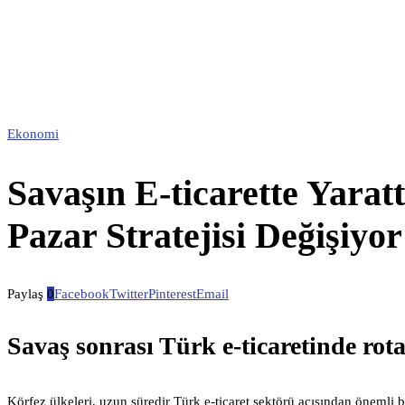
Ekonomi
Savaşın E-ticarette Yaratt
Pazar Stratejisi Değişiyor
Paylaş
0
Facebook
Twitter
Pinterest
Email
Savaş sonrası Türk e-ticaretinde rota
Körfez ülkeleri, uzun süredir Türk e-ticaret sektörü açısından öneml