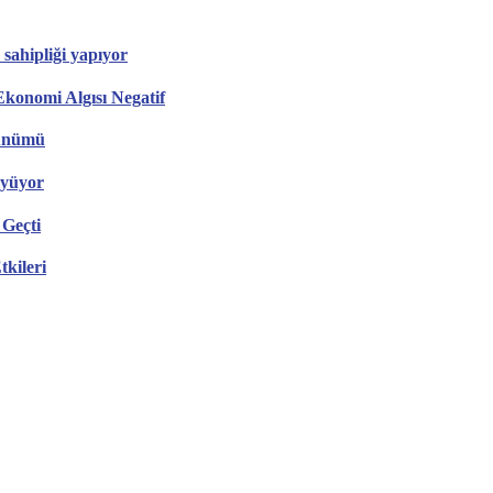
sahipliği yapıyor
konomi Algısı Negatif
rünümü
üyüyor
 Geçti
tkileri