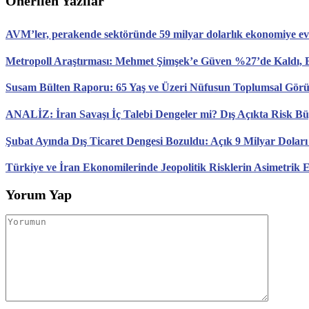
Önerilen Yazılar
AVM’ler, perakende sektöründe 59 milyar dolarlık ekonomiye ev 
Metropoll Araştırması: Mehmet Şimşek’e Güven %27’de Kaldı, E
Susam Bülten Raporu: 65 Yaş ve Üzeri Nüfusun Toplumsal Gö
ANALİZ: İran Savaşı İç Talebi Dengeler mi? Dış Açıkta Risk B
Şubat Ayında Dış Ticaret Dengesi Bozuldu: Açık 9 Milyar Doları
Türkiye ve İran Ekonomilerinde Jeopolitik Risklerin Asimetrik E
Yorum Yap