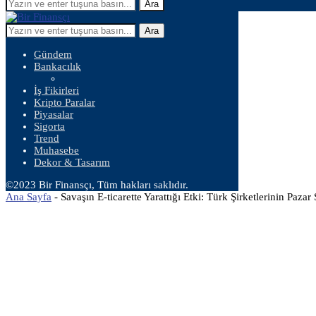
Ara
Ara
Gündem
Bankacılık
İş Fikirleri
Kripto Paralar
Piyasalar
Sigorta
Trend
Muhasebe
Dekor & Tasarım
©2023 Bir Finansçı, Tüm hakları saklıdır.
Ana Sayfa
-
Savaşın E-ticarette Yarattığı Etki: Türk Şirketlerinin Pazar 