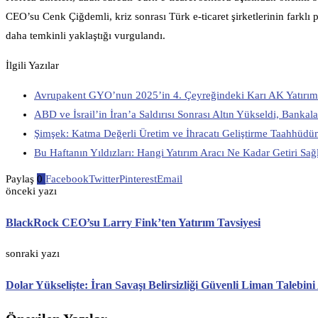
CEO’su Cenk Çiğdemli, kriz sonrası Türk e-ticaret şirketlerinin farklı pa
daha temkinli yaklaştığı vurgulandı.
İlgili Yazılar
Avrupakent GYO’nun 2025’in 4. Çeyreğindeki Karı AK Yatırım 
ABD ve İsrail’in İran’a Saldırısı Sonrası Altın Yükseldi, Banka
Şimşek: Katma Değerli Üretim ve İhracatı Geliştirme Taahhüd
Bu Haftanın Yıldızları: Hangi Yatırım Aracı Ne Kadar Getiri Sağl
Paylaş
0
Facebook
Twitter
Pinterest
Email
önceki yazı
BlackRock CEO’su Larry Fink’ten Yatırım Tavsiyesi
sonraki yazı
Dolar Yükselişte: İran Savaşı Belirsizliği Güvenli Liman Talebini