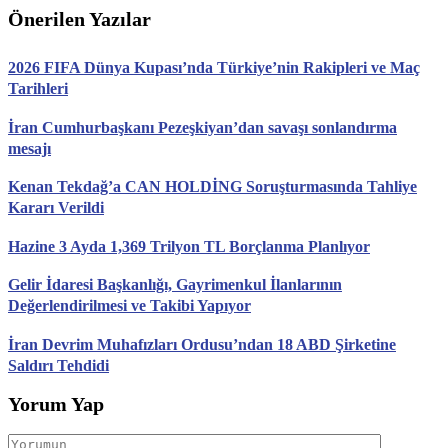
Önerilen Yazılar
2026 FIFA Dünya Kupası’nda Türkiye’nin Rakipleri ve Maç
Tarihleri
İran Cumhurbaşkanı Pezeşkiyan’dan savaşı sonlandırma
mesajı
Kenan Tekdağ’a CAN HOLDİNG Soruşturmasında Tahliye
Kararı Verildi
Hazine 3 Ayda 1,369 Trilyon TL Borçlanma Planlıyor
Gelir İdaresi Başkanlığı, Gayrimenkul İlanlarının
Değerlendirilmesi ve Takibi Yapıyor
İran Devrim Muhafızları Ordusu’ndan 18 ABD Şirketine
Saldırı Tehdidi
Yorum Yap