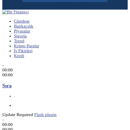
Gündem
Bankacılık
Piyasalar
Sigorta
Trend
Kripto Paralar
İş Fikirleri
Kredi
-
00:00
00:00
Sıra
Update Required
Flash plugin
-
00:00
00:00