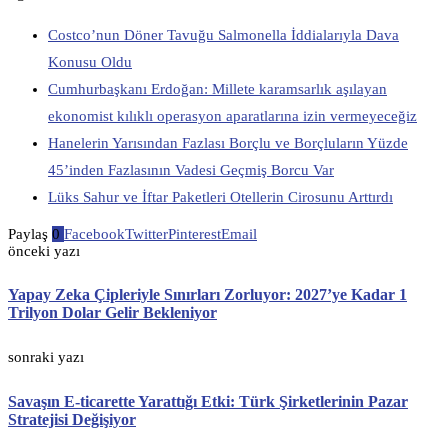
Costco’nun Döner Tavuğu Salmonella İddialarıyla Dava
Konusu Oldu
Cumhurbaşkanı Erdoğan: Millete karamsarlık aşılayan
ekonomist kılıklı operasyon aparatlarına izin vermeyeceğiz
Hanelerin Yarısından Fazlası Borçlu ve Borçluların Yüzde
45’inden Fazlasının Vadesi Geçmiş Borcu Var
Lüks Sahur ve İftar Paketleri Otellerin Cirosunu Arttırdı
Paylaş
0
Facebook
Twitter
Pinterest
Email
önceki yazı
Yapay Zeka Çipleriyle Sınırları Zorluyor: 2027’ye Kadar 1
Trilyon Dolar Gelir Bekleniyor
sonraki yazı
Savaşın E-ticarette Yarattığı Etki: Türk Şirketlerinin Pazar
Stratejisi Değişiyor