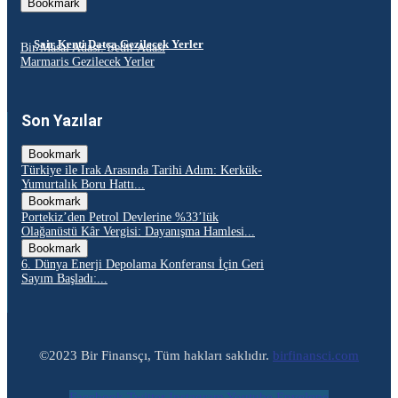
Bookmark
Şair Kenti Datça Gezilecek Yerler
Bir Masal Adası: Sedir Adası
Marmaris Gezilecek Yerler
Son Yazılar
Bookmark
Türkiye ile Irak Arasında Tarihi Adım: Kerkük-
Yumurtalık Boru Hattı...
Bookmark
Portekiz’den Petrol Devlerine %33’lük
Olağanüstü Kâr Vergisi: Dayanışma Hamlesi...
Bookmark
6. Dünya Enerji Depolama Konferansı İçin Geri
Sayım Başladı:...
©2023 Bir Finansçı, Tüm hakları saklıdır.
birfinansci.com
Facebook
Twitter
Instagram
Youtube
Envelope