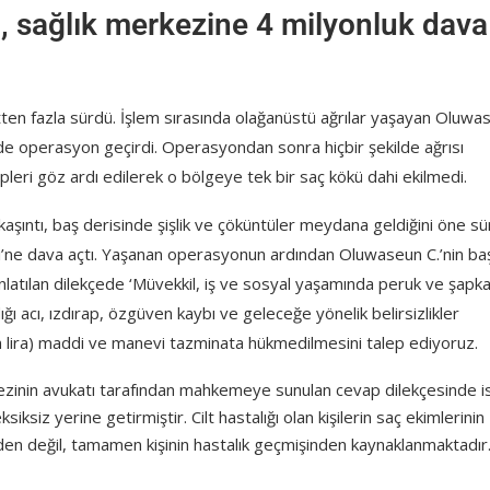
ı, sağlık merkezine 4 milyonluk dava
atten fazla sürdü. İşlem sırasında olağanüstü ağrılar yaşayan Oluwa
ilde operasyon geçirdi. Operasyondan sonra hiçbir şekilde ağrısı
leri göz ardı edilerek o bölgeye tek bir saç kökü dahi ekilmedi.
 kaşıntı, baş derisinde şişlik ve çöküntüler meydana geldiğini öne s
si’ne dava açtı. Yaşanan operasyonun ardından Oluwaseun C.’nin baş
anlatılan dilekçede ‘Müvekkil, iş ve sosyal yaşamında peruk ve şapk
ı acı, ızdırap, özgüven kaybı ve geleceğe yönelik belirsizlikler
lyon lira) maddi ve manevi tazminata hükmedilmesini talep ediyoruz.
kezinin avukatı tarafından mahkemeye sunulan cevap dilekçesinde i
iksiz yerine getirmiştir. Cilt hastalığı olan kişilerin saç ekimlerinin
inden değil, tamamen kişinin hastalık geçmişinden kaynaklanmaktadır