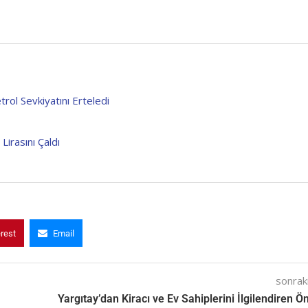
rol Sevkiyatını Erteledi
Lirasını Çaldı
erest
Email
sonraki
Yargıtay’dan Kiracı ve Ev Sahiplerini İlgilendiren Ö