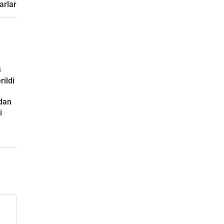
arlar
G
rildi
ndan
i