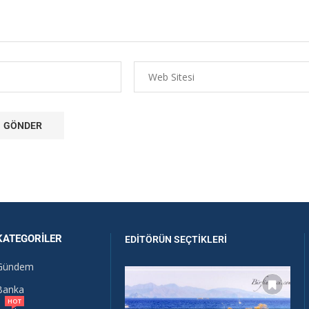
KATEGORILER
EDITÖRÜN SEÇTIKLERI
Gündem
Banka
HOT