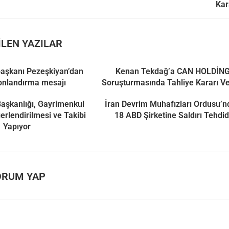
Kar
LEN YAZILAR
aşkanı Pezeşkiyan’dan
Kenan Tekdağ’a CAN HOLDİN
onlandırma mesajı
Soruşturmasında Tahliye Kararı Ve
 Başkanlığı, Gayrimenkul
İran Devrim Muhafızları Ordusu’
ğerlendirilmesi ve Takibi
18 ABD Şirketine Saldırı Tehdid
Yapıyor
ORUM YAP