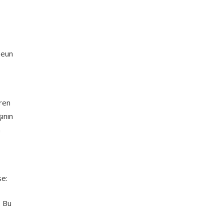
seun
üren
ının
a
se:
. Bu