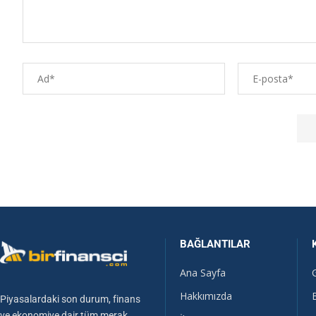
BAĞLANTILAR
Ana Sayfa
Hakkımızda
Piyasalardaki son durum, finans
ve ekonomiye dair tüm merak