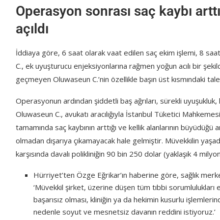
Operasyon sonrası saç kaybı artt
açıldı
İddiaya göre, 6 saat olarak vaat edilen saç ekim işlemi, 8 sa
C., ek uyuşturucu enjeksiyonlarına rağmen yoğun acılı bir şek
geçmeyen Oluwaseun C.’nin özellikle başın üst kısmındaki talep
Operasyonun ardından şiddetli baş ağrıları, sürekli uyuşukluk,
Oluwaseun C., avukatı aracılığıyla İstanbul Tüketici Mahkeme
tamamında saç kaybının arttığı ve kellik alanlarının büyüdüğü 
olmadan dışarıya çıkamayacak hale gelmiştir. Müvekkilin yaşadığ
karşısında davalı polikliniğin 90 bin 250 dolar (yaklaşık 4 mi
Hürriyet’ten Özge Eğrikar’ın haberine göre, sağlık mer
‘Müvekkil şirket, üzerine düşen tüm tıbbi sorumlulukları eks
başarısız olması, kliniğin ya da hekimin kusurlu işlemler
nedenle soyut ve mesnetsiz davanın reddini istiyoruz.’