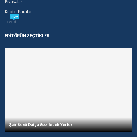
Piyasalar
Kripto Paralar
NEW
Trend
EDITÖRÜN SEÇTIKLERI
Şair Kenti Datça Gezilecek Yerler