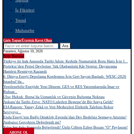
Sigorta
İş Fikirleri
Trend
Muhasebe
Giriş Yapın/Ücretsiz Kayıt Olun
Ara
Pazartesi, Ağustos 10, 2026
Son Yazılar
Türkiye ile Irak Arasında Tarihi Adım: Kerkük-Yumurtalık Boru Hattı İçin 1...
Portekiz’den Petrol Devlerine ’lük Olağanüstü Kâr Vergisi: Dayanışma
Hamlesi Resmiyet Kazandı
6. Dünya Enerji Depolama Konferansı İçin Geri Sayım Başladı: WESC-2026
İstanbul’da...
Yenilenebilir Enerjide Yeni Dönem: GES ve RES Yatırımlarında İmar ve
Ruhsat...
Uluç Hukuk: Bursa’da Uzmanlık ve Güvenin Buluşma Noktası
Ankara’da Tarihi Zirve: NATO Liderleri Beştepe’de Bir Araya Geldi!
EIA Raporu: Yapay Zekâ ve Veri Merkezleri Elektrik Talebini Rekor
Seviyeye...
Enda Enerji’nin Bağlı Ortaklığı Egenda’dan Dev Bedelsiz Sermaye Artırımı!
Arabanız Gerçekten Değerlendi mi?
Yılın Set Aşkı Sonunda Belgelendi! Ünlü Çiftten Ezber Bozan “O” Paylaşım!
ABONE OL