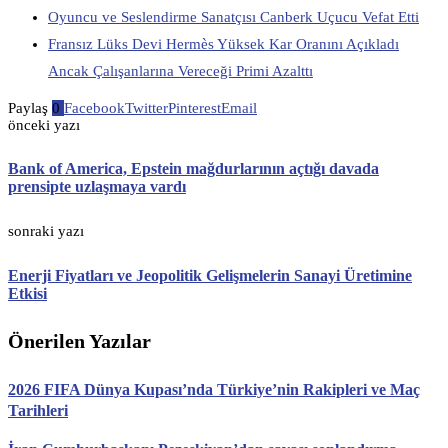
Oyuncu ve Seslendirme Sanatçısı Canberk Uçucu Vefat Etti
Fransız Lüks Devi Hermès Yüksek Kar Oranını Açıkladı
Ancak Çalışanlarına Vereceği Primi Azalttı
Paylaş
0
Facebook
Twitter
Pinterest
Email
önceki yazı
Bank of America, Epstein mağdurlarının açtığı davada
prensipte uzlaşmaya vardı
sonraki yazı
Enerji Fiyatları ve Jeopolitik Gelişmelerin Sanayi Üretimine
Etkisi
Önerilen Yazılar
2026 FIFA Dünya Kupası’nda Türkiye’nin Rakipleri ve Maç
Tarihleri