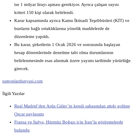
ise 1 milyar lirayı aşması gerekiyor. Ayrıca çalışan sayısı
kriteri 150 kişi olarak belirlendi.
Karar kapsamında ayrıca Kamu İktisadi Teşebbüsleri (KİT) ve
bunların bağlı ortaklıklarına yönelik maddelerde de
düzenleme yapıldı.
Bu karar, şirketlerin 1 Ocak 2026 ve sonrasında başlayan
hesap dönemlerinde denetime tabi olma durumlarının
belirlenmesinde esas alınmak üzere yayımı tarihinde yürürlüğe
girecek.
patronlardunyasi.com
İlgili Yazılar
Real Madrid’den Arda Güler’in kendi sahasından attığı golüne
Oscar paylaşımı
Fransa ve İtalya, Hürmüz Boğazı için İran’la görüşmelerde
bulundu