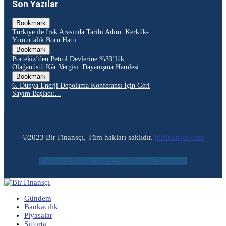
Son Yazılar
Bookmark
Türkiye ile Irak Arasında Tarihi Adım: Kerkük-
Yumurtalık Boru Hattı...
Bookmark
Portekiz’den Petrol Devlerine %33’lük
Olağanüstü Kâr Vergisi: Dayanışma Hamlesi...
Bookmark
6. Dünya Enerji Depolama Konferansı İçin Geri
Sayım Başladı:...
©2023 Bir Finansçı, Tüm hakları saklıdır.
birfinansci.com
Facebook
Twitter
Instagram
Youtube
Envelope
Gündem
Bankacılık
Piyasalar
Sigorta