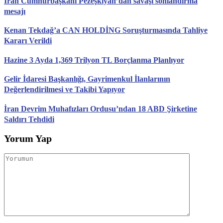
İran Cumhurbaşkanı Pezeşkiyan’dan savaşı sonlandırma
mesajı
Kenan Tekdağ’a CAN HOLDİNG Soruşturmasında Tahliye
Kararı Verildi
Hazine 3 Ayda 1,369 Trilyon TL Borçlanma Planlıyor
Gelir İdaresi Başkanlığı, Gayrimenkul İlanlarının
Değerlendirilmesi ve Takibi Yapıyor
İran Devrim Muhafızları Ordusu’ndan 18 ABD Şirketine
Saldırı Tehdidi
Yorum Yap