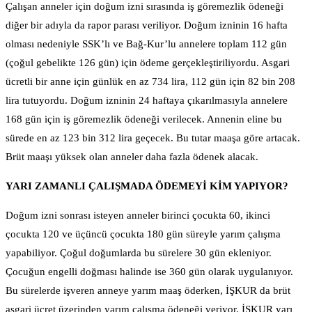
Çalışan anneler için doğum izni sırasında iş göremezlik ödeneği
diğer bir adıyla da rapor parası veriliyor. Doğum izninin 16 hafta
olması nedeniyle SSK’lı ve Bağ-Kur’lu annelere toplam 112 gün
(çoğul gebelikte 126 gün) için ödeme gerçekleştiriliyordu. Asgari
ücretli bir anne için günlük en az 734 lira, 112 gün için 82 bin 208
lira tutuyordu. Doğum izninin 24 haftaya çıkarılmasıyla annelere
168 gün için iş göremezlik ödeneği verilecek. Annenin eline bu
sürede en az 123 bin 312 lira geçecek. Bu tutar maaşa göre artacak.
Brüt maaşı yüksek olan anneler daha fazla ödenek alacak.
YARI ZAMANLI ÇALIŞMADA ÖDEMEYİ KİM YAPIYOR?
Doğum izni sonrası isteyen anneler birinci çocukta 60, ikinci
çocukta 120 ve üçüncü çocukta 180 gün süreyle yarım çalışma
yapabiliyor. Çoğul doğumlarda bu sürelere 30 gün ekleniyor.
Çocuğun engelli doğması halinde ise 360 gün olarak uygulanıyor.
Bu sürelerde işveren anneye yarım maaş öderken, İŞKUR da brüt
asgari ücret üzerinden yarım çalışma ödeneği veriyor. İŞKUR yarı