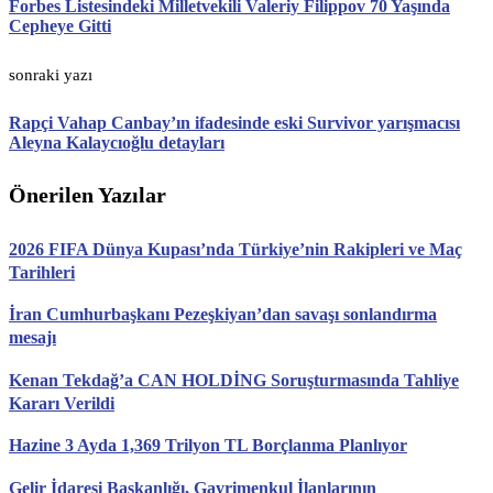
Forbes Listesindeki Milletvekili Valeriy Filippov 70 Yaşında
Cepheye Gitti
sonraki yazı
Rapçi Vahap Canbay’ın ifadesinde eski Survivor yarışmacısı
Aleyna Kalaycıoğlu detayları
Önerilen Yazılar
2026 FIFA Dünya Kupası’nda Türkiye’nin Rakipleri ve Maç
Tarihleri
İran Cumhurbaşkanı Pezeşkiyan’dan savaşı sonlandırma
mesajı
Kenan Tekdağ’a CAN HOLDİNG Soruşturmasında Tahliye
Kararı Verildi
Hazine 3 Ayda 1,369 Trilyon TL Borçlanma Planlıyor
Gelir İdaresi Başkanlığı, Gayrimenkul İlanlarının