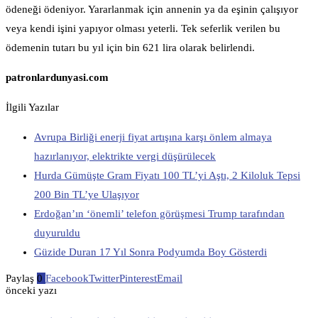
ödeneği ödeniyor. Yararlanmak için annenin ya da eşinin çalışıyor
veya kendi işini yapıyor olması yeterli. Tek seferlik verilen bu
ödemenin tutarı bu yıl için bin 621 lira olarak belirlendi.
patronlardunyasi.com
İlgili Yazılar
Avrupa Birliği enerji fiyat artışına karşı önlem almaya
hazırlanıyor, elektrikte vergi düşürülecek
Hurda Gümüşte Gram Fiyatı 100 TL’yi Aştı, 2 Kiloluk Tepsi
200 Bin TL’ye Ulaşıyor
Erdoğan’ın ‘önemli’ telefon görüşmesi Trump tarafından
duyuruldu
Güzide Duran 17 Yıl Sonra Podyumda Boy Gösterdi
Paylaş
0
Facebook
Twitter
Pinterest
Email
önceki yazı