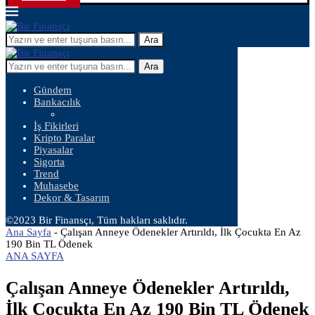
Ara
Ara
Gündem
Bankacılık
İş Fikirleri
Kripto Paralar
Piyasalar
Sigorta
Trend
Muhasebe
Dekor & Tasarım
©2023 Bir Finansçı, Tüm hakları saklıdır.
Ana Sayfa
-
Çalışan Anneye Ödenekler Artırıldı, İlk Çocukta En Az
190 Bin TL Ödenek
ANA SAYFA
Çalışan Anneye Ödenekler Artırıldı,
İlk Çocukta En Az 190 Bin TL Ödenek