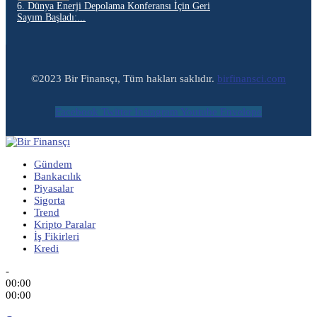
6. Dünya Enerji Depolama Konferansı İçin Geri
Sayım Başladı:...
©2023 Bir Finansçı, Tüm hakları saklıdır.
birfinansci.com
Facebook
Twitter
Instagram
Youtube
Envelope
Gündem
Bankacılık
Piyasalar
Sigorta
Trend
Kripto Paralar
İş Fikirleri
Kredi
-
00:00
00:00