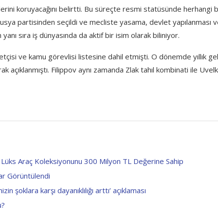
kilerini koruyacağını belirtti. Bu süreçte resmi statüsünde herhangi b
 Rusya partisinden seçildi ve mecliste yasama, devlet yapılanması 
anı sıra iş dünyasında da aktif bir isim olarak biliniyor.
çisi ve kamu görevlisi listesine dahil etmişti. O dönemde yıllık geli
ak açıklanmıştı. Filippov aynı zamanda Zlak tahıl kombinati ile Uvel
n, Lüks Araç Koleksiyonunu 300 Milyon TL Değerine Sahip
ar Görüntülendi
şoklara karşı dayanıklılığı arttı’ açıklaması
u?