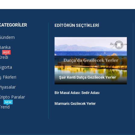
KATEGORILER
EDITÖRÜN SEÇTIKLERI
Gündem
Banka
HOT
Kredi
Sigorta
ş Fikirleri
Şair Kenti Datça Gezilecek Yerler
Piyasalar
Bir Masal Adası: Sedir Adası
Kripto Paralar
NEW
Marmaris Gezilecek Yerler
Trend