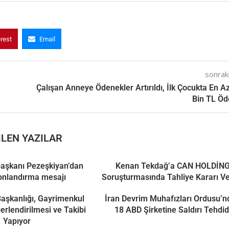
erest
Email
sonraki
Çalışan Anneye Ödenekler Artırıldı, İlk Çocukta En A
Bin TL Ö
LEN YAZILAR
aşkanı Pezeşkiyan’dan
Kenan Tekdağ’a CAN HOLDİN
onlandırma mesajı
Soruşturmasında Tahliye Kararı Ve
 Başkanlığı, Gayrimenkul
İran Devrim Muhafızları Ordusu’
ğerlendirilmesi ve Takibi
18 ABD Şirketine Saldırı Tehdid
Yapıyor