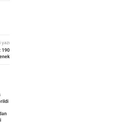
 yazı
z 190
denek
G
rildi
ndan
i