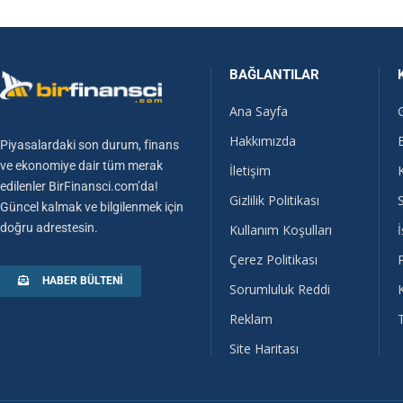
BAĞLANTILAR
Ana Sayfa
Hakkımızda
Piyasalardaki son durum, finans
ve ekonomiye dair tüm merak
İletişim
edilenler BirFinansci.com’da!
Gizlilik Politikası
Güncel kalmak ve bilgilenmek için
doğru adrestesin.
Kullanım Koşulları
İ
Çerez Politikası
HABER BÜLTENI
Sorumluluk Reddi
Reklam
Site Haritası