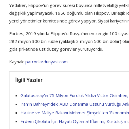
Yetkililer, Filippov’un görev süresi boyunca milletvekilliği yet
değişiklik yapılmayacak. 1956 doğumlu olan Filippov, Birleşik
yerel yönetimler komitesinde görev yapıyor. Siyasi kariyerinin y
Forbes, 2019 yılında Filippov’u Rusya’nın en zengin 100 siyaset
282 milyon 300 bin ruble (yaklaşık 3 milyon 500 bin dolar) olar
gıda şirketinde üst düzey görevler yürütüyordu.
Kaynak:
patronlardunyasi.com
İlgili Yazılar
Galatasaray’ın 75 Milyon Euroluk Yıldızı Victor Osimhe
İran’ın Bahreyn’deki ABD Donanma Üssünü Vurduğu Anl
Hazine ve Maliye Bakanı Mehmet Şimşek’ten ‘Ekonomimizin 
Erdem Çikolata İçin Hayati Oylama! Iflas mı, Kurtuluş m