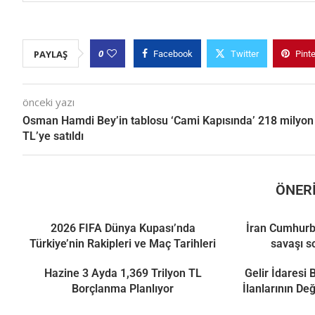
0
PAYLAŞ
Facebook
Twitter
Pint
önceki yazı
Osman Hamdi Bey’in tablosu ‘Cami Kapısında’ 218 milyon
TL’ye satıldı
ÖNERI
2026 FIFA Dünya Kupası’nda
İran Cumhurb
Türkiye’nin Rakipleri ve Maç Tarihleri
savaşı s
Hazine 3 Ayda 1,369 Trilyon TL
Gelir İdaresi
Borçlanma Planlıyor
İlanlarının De