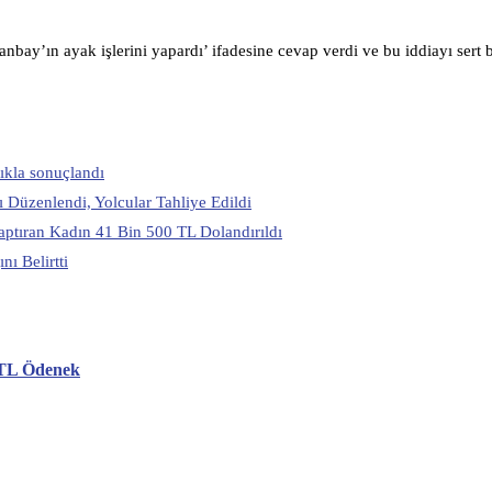
ay’ın ayak işlerini yapardı’ ifadesine cevap verdi ve bu iddiayı sert bi
ıkla sonuçlandı
ı Düzenlendi, Yolcular Tahliye Edildi
ptıran Kadın 41 Bin 500 TL Dolandırıldı
ı Belirtti
n TL Ödenek