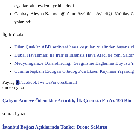
eşyaları alıp evden ayrıldı” dedi.
Canbay, Aleyna Kalaycıoğlu’nun özellikle söylediği ‘Kubilay Canb
yalanladı.
İlgili Yazılar
Dilan Çıtak’ın ABD serüveni hava koşulları yüzünden başarısızl
Dubai Havalimanı’na İran’ın İnsansız Hava Aracı ile Yeni Saldır
Medyumgamze Dolandırıcılığı: Sevgilisine Bağlanma Büyüsü Ya
Cumhurbaşkanı Erdoğan Ortadoğu’da Eksen Kayması Yaşandığın
Paylaş
0
Facebook
Twitter
Pinterest
Email
önceki yazı
Çalışan Anneye Ödenekler Artırıldı, İlk Çocukta En Az 190 Bi
sonraki yazı
İstanbul Boğazı Açıklarında Tanker Drone Saldırısı