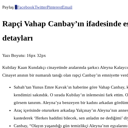
Paylaş
0
Facebook
Twitter
Pinterest
Email
Rapçi Vahap Canbay’ın ifadesinde es
detayları
Yazı Boyutu: 16px 32px
Kubilay Kaan Kundakçı cinayetinde aralarında şarkıcı Aleyna Kalaycıoğ
Cinayet anının bir numaralı tanığı olan rapçi Canbay’ın emniyette verdi
Sabah’tan Yunus Emre Kavak’ın haberine göre Vahap Canbay, kor
kendimizi sakındık. O sırada Kubilay’ın inlemesini fark ettim. 
görsem tanırım. Aleyna’ya benzeyen bir kadını arkadan gördüm”
Araç içerisinde otururken arkadaşı Yalçınay’ın Aleyna’nın ann
kastederek ‘Herkes haddini bilecek, sen anladın ne dediğimi’ d
Canbay, “Olayın yaşandığı gün temizlikçi Aleyna’nın eşyalarını 