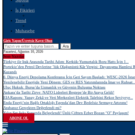
Sigorta
İş Fikirleri
Trend
Muhasebe
Giriş Yapın/Ücretsiz Kayıt Olun
Ara
Pazartesi, Ağustos 10, 2026
Son Yazılar
Türkiye ile Irak Arasında Tarihi Adım: Kerkük-Yumurtalık Boru Hattı İçin 1...
Portekiz’den Petrol Devlerine ’lük Olağanüstü Kâr Vergisi: Dayanışma Hamlesi 
Kazandı
6. Dünya Enerji Depolama Konferansı İçin Geri Sayım Başladı: WESC-2026 İstan
Yenilenebilir Enerjide Yeni Dönem: GES ve RES Yatırımlarında İmar ve Ruhsat..
Uluç Hukuk: Bursa’da Uzmanlık ve Güvenin Buluşma Noktası
Ankara’da Tarihi Zirve: NATO Liderleri Beştepe’de Bir Araya Geldi!
EIA Raporu: Yapay Zekâ ve Veri Merkezleri Elektrik Talebini Rekor Seviyeye...
Enda Enerji’nin Bağlı Ortaklığı Egenda’dan Dev Bedelsiz Sermaye Artırımı!
Arabanız Gerçekten Değerlendi mi?
Yılın Set Aşkı Sonunda Belgelendi! Ünlü Çiftten Ezber Bozan “O” Paylaşım!
ABONE OL