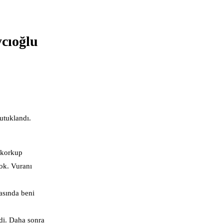
ycıoğlu
utuklandı.
 korkup
yok. Vuranı
asında beni
edi. Daha sonra