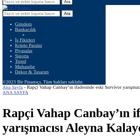
Ara
Ara
Gündem
Bankacılık
İş Fikirleri
Kripto Paralar
Piyasalar
Sigorta
Trend
Muhasebe
Dekor & Tasarım
©2023 Bir Finansçı, Tüm hakları saklıdır.
Ana Sayfa
-
Rapçi Vahap Canbay’ın ifadesinde eski Survivor yarışmac
ANA SAYFA
Rapçi Vahap Canbay’ın if
yarışmacısı Aleyna Kalayc