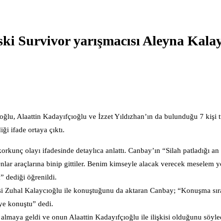
ki Survivor yarışmacısı Aleyna Kala
lu, Alaattin Kadayıfçıoğlu ve İzzet Yıldızhan’ın da bulunduğu 7 kişi t
ği ifade ortaya çıktı.
kunç olayı ifadesinde detaylıca anlattı. Canbay’ın “Silah patladığı an
Onlar araçlarına binip gittiler. Benim kimseyle alacak verecek meselem 
 dediği öğrenildi.
esi Zuhal Kalaycıoğlu ile konuştuğunu da aktaran Canbay; “Konuşma sır
iye konuştu” dedi.
almaya geldi ve onun Alaattin Kadayıfçıoğlu ile ilişkisi olduğunu söyl