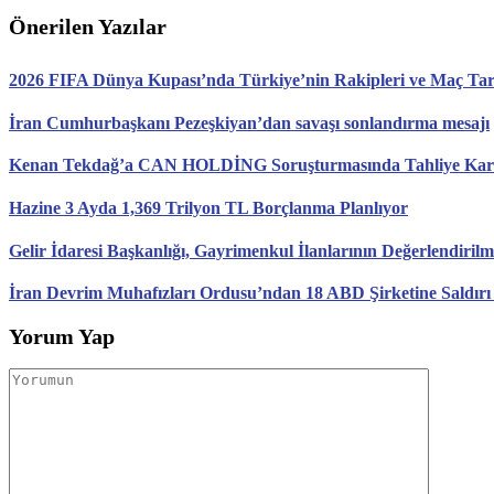
Önerilen Yazılar
2026 FIFA Dünya Kupası’nda Türkiye’nin Rakipleri ve Maç Tari
İran Cumhurbaşkanı Pezeşkiyan’dan savaşı sonlandırma mesajı
Kenan Tekdağ’a CAN HOLDİNG Soruşturmasında Tahliye Karar
Hazine 3 Ayda 1,369 Trilyon TL Borçlanma Planlıyor
Gelir İdaresi Başkanlığı, Gayrimenkul İlanlarının Değerlendirilm
İran Devrim Muhafızları Ordusu’ndan 18 ABD Şirketine Saldırı
Yorum Yap