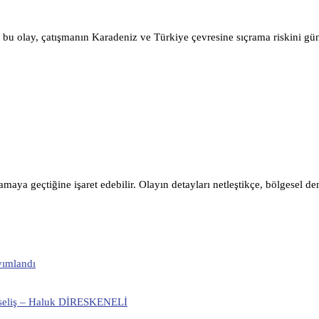
bu olay, çatışmanın Karadeniz ve Türkiye çevresine sıçrama riskini gü
şamaya geçtiğine işaret edebilir. Olayın detayları netleştikçe, bölgesel de
yımlandı
ükseliş – Haluk DİRESKENELİ