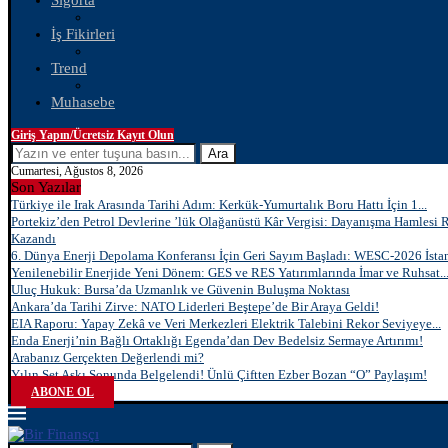
Sigorta
İş Fikirleri
Trend
Muhasebe
Giriş Yapın/Ücretsiz Kayıt Olun
Ara
Cumartesi, Ağustos 8, 2026
Son Yazılar
Türkiye ile Irak Arasında Tarihi Adım: Kerkük-Yumurtalık Boru Hattı İçin 1...
Portekiz’den Petrol Devlerine ’lük Olağanüstü Kâr Vergisi: Dayanışma Hamlesi 
Kazandı
6. Dünya Enerji Depolama Konferansı İçin Geri Sayım Başladı: WESC-2026 İstan
Yenilenebilir Enerjide Yeni Dönem: GES ve RES Yatırımlarında İmar ve Ruhsat..
Uluç Hukuk: Bursa’da Uzmanlık ve Güvenin Buluşma Noktası
Ankara’da Tarihi Zirve: NATO Liderleri Beştepe’de Bir Araya Geldi!
EIA Raporu: Yapay Zekâ ve Veri Merkezleri Elektrik Talebini Rekor Seviyeye...
Enda Enerji’nin Bağlı Ortaklığı Egenda’dan Dev Bedelsiz Sermaye Artırımı!
Arabanız Gerçekten Değerlendi mi?
Yılın Set Aşkı Sonunda Belgelendi! Ünlü Çiftten Ezber Bozan “O” Paylaşım!
ABONE OL