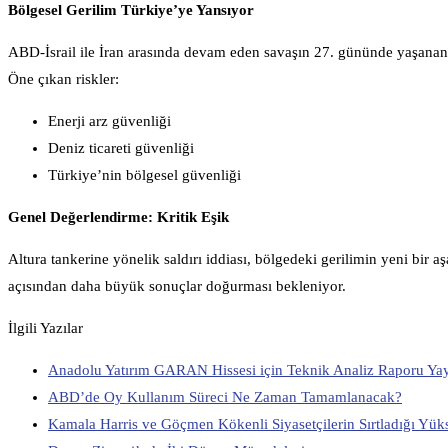
Bölgesel Gerilim Türkiye’ye Yansıyor
ABD-İsrail ile İran arasında devam eden savaşın 27. gününde yaşanan 
Öne çıkan riskler:
Enerji arz güvenliği
Deniz ticareti güvenliği
Türkiye’nin bölgesel güvenliği
Genel Değerlendirme: Kritik Eşik
Altura tankerine yönelik saldırı iddiası, bölgedeki gerilimin yeni bir a
açısından daha büyük sonuçlar doğurması bekleniyor.
İlgili Yazılar
Anadolu Yatırım GARAN Hissesi için Teknik Analiz Raporu Ya
ABD’de Oy Kullanım Süreci Ne Zaman Tamamlanacak?
Kamala Harris ve Göçmen Kökenli Siyasetçilerin Sırtladığı Y