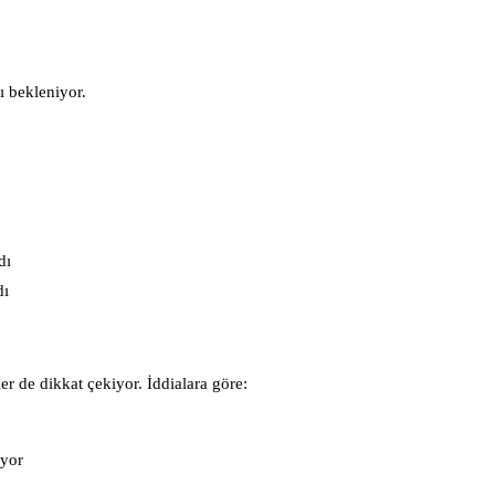
ı bekleniyor.
dı
dı
er de dikkat çekiyor. İddialara göre:
üyor