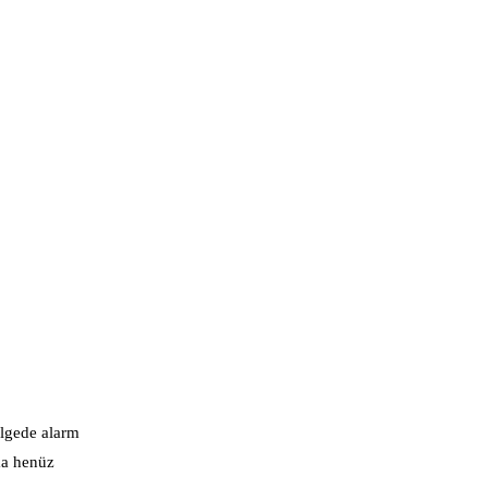
ölgede alarm
ama henüz