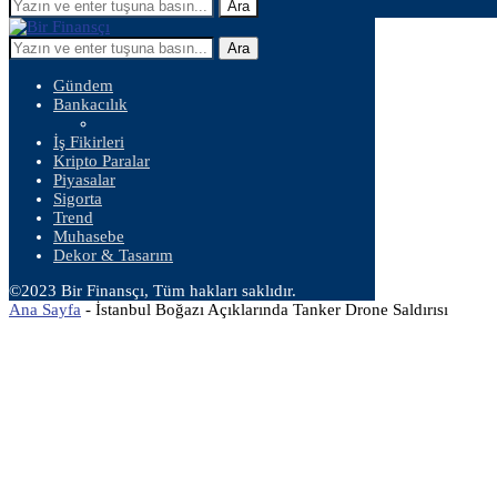
Ara
Ara
Gündem
Bankacılık
İş Fikirleri
Kripto Paralar
Piyasalar
Sigorta
Trend
Muhasebe
Dekor & Tasarım
©2023 Bir Finansçı, Tüm hakları saklıdır.
Ana Sayfa
-
İstanbul Boğazı Açıklarında Tanker Drone Saldırısı