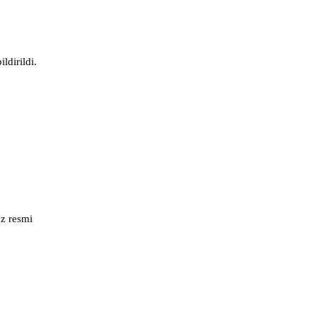
ldirildi.
üz resmi