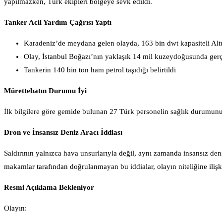
yapılmazken, Türk ekipleri bölgeye sevk edildi.
Tanker Acil Yardım Çağrısı Yaptı
Karadeniz’de meydana gelen olayda, 163 bin dwt kapasiteli Altura
Olay, İstanbul Boğazı’nın yaklaşık 14 mil kuzeydoğusunda gerç
Tankerin 140 bin ton ham petrol taşıdığı belirtildi
Mürettebatın Durumu İyi
İlk bilgilere göre gemide bulunan 27 Türk personelin sağlık durumunun
Dron ve İnsansız Deniz Aracı İddiası
Saldırının yalnızca hava unsurlarıyla değil, aynı zamanda insansız deni
makamlar tarafından doğrulanmayan bu iddialar, olayın niteliğine ilişkin 
Resmi Açıklama Bekleniyor
Olayın: