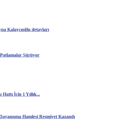
yna Kalaycıoğlu detayları
a Patlamalar Sürüyor
attı İçin 1 Yıllık...
: Dayanışma Hamlesi Resmiyet Kazandı