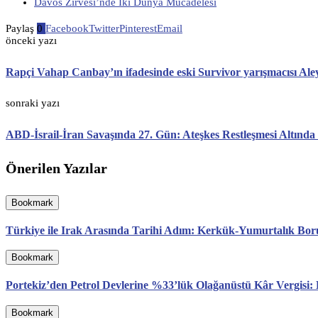
Davos Zirvesi’nde İki Dünya Mücadelesi
Paylaş
0
Facebook
Twitter
Pinterest
Email
önceki yazı
Rapçi Vahap Canbay’ın ifadesinde eski Survivor yarışmacısı Ale
sonraki yazı
ABD-İsrail-İran Savaşında 27. Gün: Ateşkes Restleşmesi Altınd
Önerilen Yazılar
Bookmark
Türkiye ile Irak Arasında Tarihi Adım: Kerkük-Yumurtalık Boru H
Bookmark
Portekiz’den Petrol Devlerine %33’lük Olağanüstü Kâr Vergisi
Bookmark