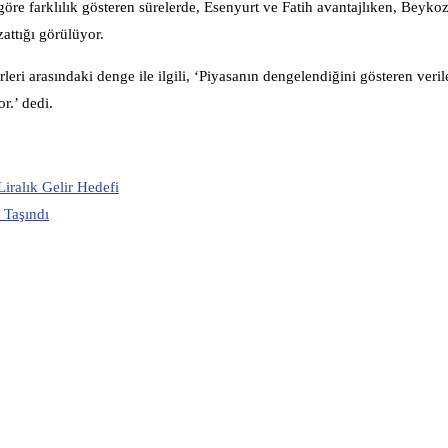
re göre farklılık gösteren sürelerde, Esenyurt ve Fatih avantajlıken, Beyko
zattığı görülüyor.
ri arasındaki denge ile ilgili, ‘Piyasanın dengelendiğini gösteren veril
r.’ dedi.
Liralık Gelir Hedefi
 Taşındı