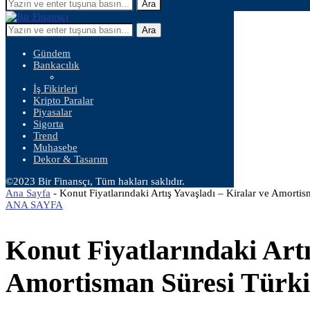
Ara
Ara
Gündem
Bankacılık
İş Fikirleri
Kripto Paralar
Piyasalar
Sigorta
Trend
Muhasebe
Dekor & Tasarım
©2023 Bir Finansçı, Tüm hakları saklıdır.
Ana Sayfa
-
Konut Fiyatlarındaki Artış Yavaşladı – Kiralar ve Amortis
ANA SAYFA
Konut Fiyatlarındaki Artı
Amortisman Süresi Türkiy