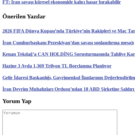
FT: İran savaşı küresel ekonomide kalıcı hasar bırakabilir
Önerilen Yazılar
2026 FIFA Dünya Kupası’nda Türkiye’nin Rakipleri ve Maç Tari
İran Cumhurbaşkanı Pezeşkiyan’dan savaşı sonlandırma mesajı
Kenan Tekdağ’a CAN HOLDİNG Soruşturmasında Tahliye Karar
Hazine 3 Ayda 1,369 Trilyon TL Borçlanma Planlıyor
Gelir İdaresi Başkanlığı, Gayrimenkul İlanlarının Değerlendirilm
İran Devrim Muhafızları Ordusu’ndan 18 ABD Şirketine Saldırı
Yorum Yap