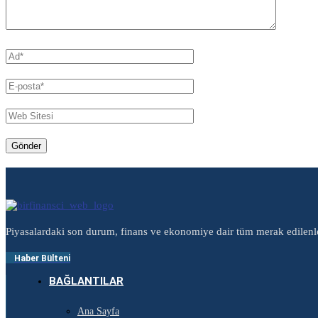
Piyasalardaki son durum, finans ve ekonomiye dair tüm merak edilenl
Haber Bülteni
BAĞLANTILAR
Ana Sayfa