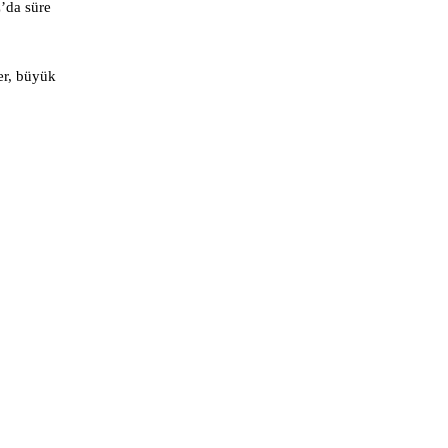
z’da süre
er, büyük