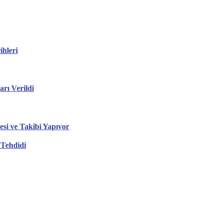
hleri
ı Verildi
esi ve Takibi Yapıyor
 Tehdidi