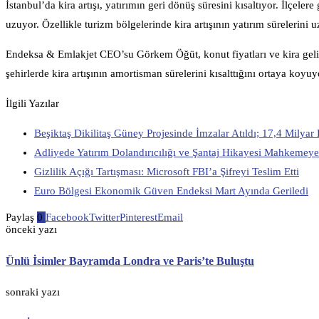
İstanbul’da kira artışı, yatırımın geri dönüş süresini kısaltıyor. İlçele
uzuyor. Özellikle turizm bölgelerinde kira artışının yatırım sürelerini u
Endeksa & Emlakjet CEO’su Görkem Öğüt, konut fiyatları ve kira gelirle
şehirlerde kira artışının amortisman sürelerini kısalttığını ortaya koyuyo
İlgili Yazılar
Beşiktaş Dikilitaş Güney Projesinde İmzalar Atıldı; 17,4 Milyar 
Adliyede Yatırım Dolandırıcılığı ve Şantaj Hikayesi Mahkemeye
Gizlilik Açığı Tartışması: Microsoft FBI’a Şifreyi Teslim Etti
Euro Bölgesi Ekonomik Güven Endeksi Mart Ayında Geriledi
Paylaş
0
Facebook
Twitter
Pinterest
Email
önceki yazı
Ünlü İsimler Bayramda Londra ve Paris’te Buluştu
sonraki yazı