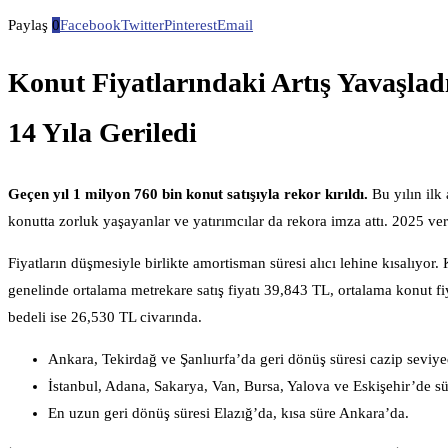
Paylaş
0
Facebook
Twitter
Pinterest
Email
Konut Fiyatlarındaki Artış Yavaşlad
14 Yıla Geriledi
Geçen yıl 1 milyon 760 bin konut satışıyla rekor kırıldı.
Bu yılın ilk 
konutta zorluk yaşayanlar ve yatırımcılar da rekora imza attı. 2025 veri
Fiyatların düşmesiyle birlikte amortisman süresi alıcı lehine kısalıyor. 
genelinde ortalama metrekare satış fiyatı 39,843 TL, ortalama konut fi
bedeli ise 26,530 TL civarında.
Ankara, Tekirdağ ve Şanlıurfa’da geri dönüş süresi cazip seviye
İstanbul, Adana, Sakarya, Van, Bursa, Yalova ve Eskişehir’de sü
En uzun geri dönüş süresi Elazığ’da, kısa süre Ankara’da.