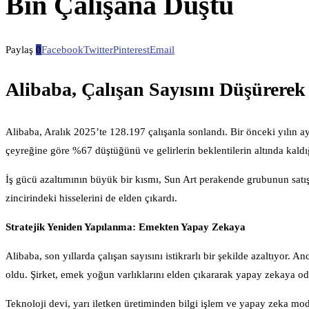
Bin Çalışana Düştü
Paylaş
0
Facebook
Twitter
Pinterest
Email
Alibaba, Çalışan Sayısını Düşürere
Alibaba, Aralık 2025’te 128.197 çalışanla sonlandı. Bir önceki yılın a
çeyreğine göre %67 düştüğünü ve gelirlerin beklentilerin altında kald
İş gücü azaltımının büyük bir kısmı, Sun Art perakende grubunun sat
zincirindeki hisselerini de elden çıkardı.
Stratejik Yeniden Yapılanma: Emekten Yapay Zekaya
Alibaba, son yıllarda çalışan sayısını istikrarlı bir şekilde azaltıyor
oldu. Şirket, emek yoğun varlıklarını elden çıkararak yapay zekaya oda
Teknoloji devi, yarı iletken üretiminden bilgi işlem ve yapay zeka mo