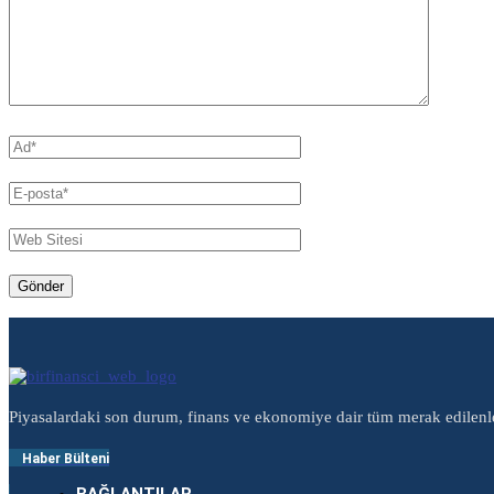
Piyasalardaki son durum, finans ve ekonomiye dair tüm merak edilenl
Haber Bülteni