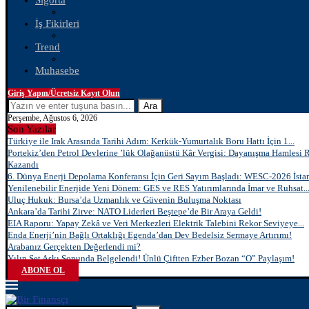
Sigorta
İş Fikirleri
Trend
Muhasebe
Giriş Yapın/Ücretsiz Kayıt Olun
Ara
Perşembe, Ağustos 6, 2026
Son Yazılar
Türkiye ile Irak Arasında Tarihi Adım: Kerkük-Yumurtalık Boru Hattı İçin 1...
Portekiz’den Petrol Devlerine ’lük Olağanüstü Kâr Vergisi: Dayanışma Hamlesi 
Kazandı
6. Dünya Enerji Depolama Konferansı İçin Geri Sayım Başladı: WESC-2026 İstan
Yenilenebilir Enerjide Yeni Dönem: GES ve RES Yatırımlarında İmar ve Ruhsat..
Uluç Hukuk: Bursa’da Uzmanlık ve Güvenin Buluşma Noktası
Ankara’da Tarihi Zirve: NATO Liderleri Beştepe’de Bir Araya Geldi!
EIA Raporu: Yapay Zekâ ve Veri Merkezleri Elektrik Talebini Rekor Seviyeye...
Enda Enerji’nin Bağlı Ortaklığı Egenda’dan Dev Bedelsiz Sermaye Artırımı!
Arabanız Gerçekten Değerlendi mi?
Yılın Set Aşkı Sonunda Belgelendi! Ünlü Çiftten Ezber Bozan “O” Paylaşım!
ABONE OL