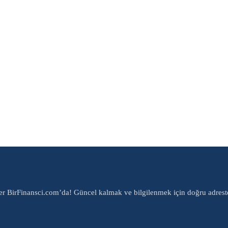
er BirFinansci.com’da! Güncel kalmak ve bilgilenmek için doğru adrest