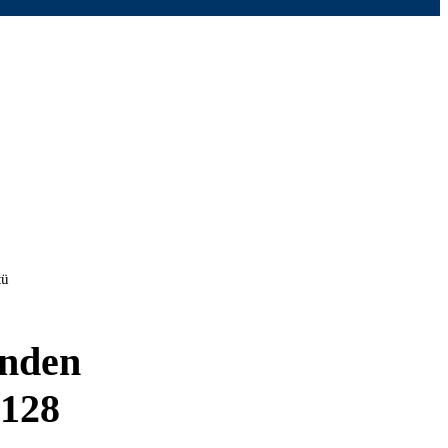
tü
inden
 128