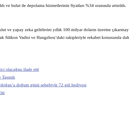
dı ve bulut ile depolama hizmetlerinin fiyatları %34 oranında artırıldı.
ut ve yapay zeka gelirlerini yıllık 100 milyar doların üzerine çıkarmay
 olarak Silikon Vadisi ve Hangzhou’daki rakipleriyle rekabet konusunda da
i olacağını ifade etti
 Taşındı
rdoğan’a doğum günü sebebiyle 72 gül hediyesi
tti