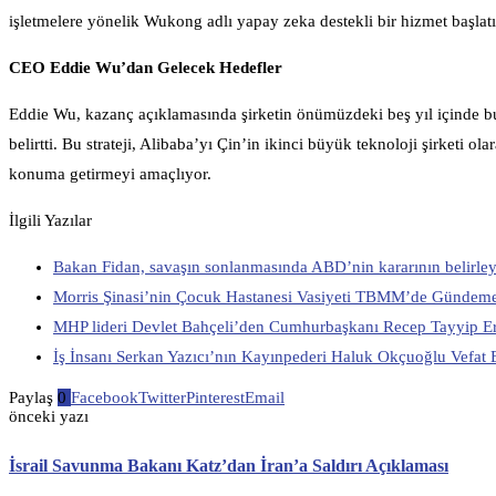
işletmelere yönelik Wukong adlı yapay zeka destekli bir hizmet başlatıl
CEO Eddie Wu’dan Gelecek Hedefler
Eddie Wu, kazanç açıklamasında şirketin önümüzdeki beş yıl içinde bul
belirtti. Bu strateji, Alibaba’yı Çin’in ikinci büyük teknoloji şirketi
konuma getirmeyi amaçlıyor.
İlgili Yazılar
Bakan Fidan, savaşın sonlanmasında ABD’nin kararının belirleyic
Morris Şinasi’nin Çocuk Hastanesi Vasiyeti TBMM’de Gündeme
MHP lideri Devlet Bahçeli’den Cumhurbaşkanı Recep Tayyip E
İş İnsanı Serkan Yazıcı’nın Kayınpederi Haluk Okçuoğlu Vefat E
Paylaş
0
Facebook
Twitter
Pinterest
Email
önceki yazı
İsrail Savunma Bakanı Katz’dan İran’a Saldırı Açıklaması