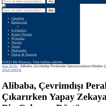
Ara
Ara
Gündem
Bankacılık
İş Fikirleri
Kripto Paralar
Piyasalar
Sigorta
Trend
Muhasebe
Dekor & Tasarım
©2023 Bir Finansçı, Tüm hakları saklıdır.
Ana Sayfa
-
Alibaba, Çevrimdışı Perakende Operasyonlarını Elinden Ç
ANA SAYFA
Alibaba, Çevrimdışı Pera
Çıkarırken Yapay Zekaya 