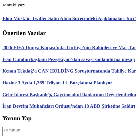
sonraki yazı
Elon Musk’ın Twitter Satın Alma Sürecindeki Açıklamaları Jüri T
Önerilen Yazılar
2026 FIFA Dünya Kupası’nda Türkiye’nin Rakipleri ve Maç Tari
İran Cumhurbaşkanı Pezeşkiyan’dan savaşı sonlandırma mesajı
Kenan Tekdağ’a CAN HOLDİNG Soruşturmasında Tahliye Karar
Hazine 3 Ayda 1,369 Trilyon TL Borçlanma Planlıyor
Gelir İdaresi Başkanlığı, Gayrimenkul İlanlarının Değerlendirilm
İran Devrim Muhafızları Ordusu’ndan 18 ABD Şirketine Saldırı
Yorum Yap