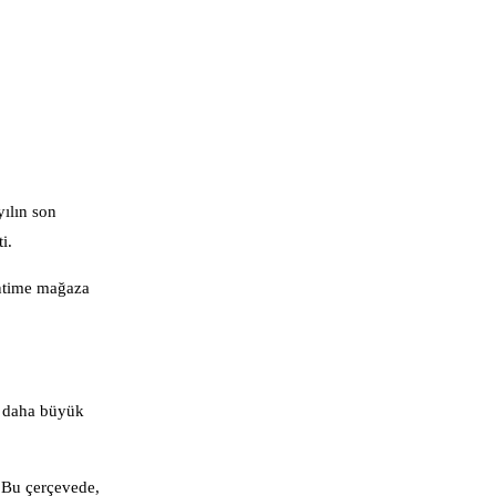
yılın son
i.
Intime mağaza
er daha büyük
. Bu çerçevede,