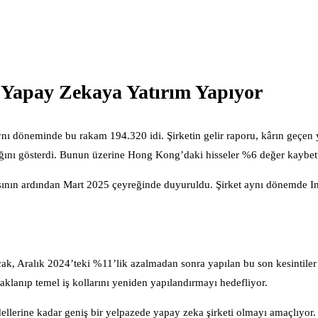
k Yapay Zekaya Yatırım Yapıyor
ynı döneminde bu rakam 194.320 idi. Şirketin gelir raporu, kârın geçen 
ığını gösterdi. Bunun üzerine Hong Kong’daki hisseler %6 değer kaybett
ışının ardından Mart 2025 çeyreğinde duyuruldu. Şirket aynı dönemde 
. Ancak, Aralık 2024’teki %11’lik azalmadan sonra yapılan bu son kesintil
klanıp temel iş kollarını yeniden yapılandırmayı hedefliyor.
dellerine kadar geniş bir yelpazede yapay zeka şirketi olmayı amaçlıyor