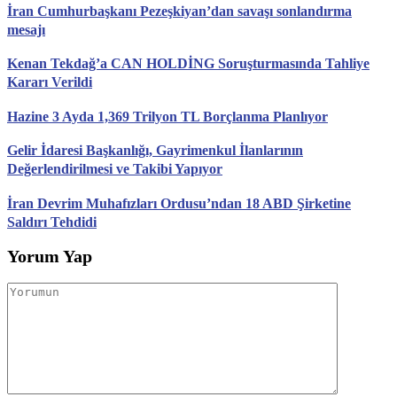
İran Cumhurbaşkanı Pezeşkiyan’dan savaşı sonlandırma
mesajı
Kenan Tekdağ’a CAN HOLDİNG Soruşturmasında Tahliye
Kararı Verildi
Hazine 3 Ayda 1,369 Trilyon TL Borçlanma Planlıyor
Gelir İdaresi Başkanlığı, Gayrimenkul İlanlarının
Değerlendirilmesi ve Takibi Yapıyor
İran Devrim Muhafızları Ordusu’ndan 18 ABD Şirketine
Saldırı Tehdidi
Yorum Yap