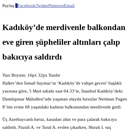
Paylaş
0
Facebook
Twitter
Pinterest
Email
Kadıköy’de merdivenle balkondan
eve giren şüpheliler altınları çalıp
bakıcıya saldırdı
Yazı Boyutu: 16px 32px Yazdır
Halktv’den İsmail Saymaz’ın ‘Kadıköy’de vahşet gecesi’ başlıklı
yazısına göre, 5 Mart sabahı saat 04.33’te, İstanbul Kadıköy’deki
Dumlupınar Mahallesi’nde yaşanan olayda hırsızlar Neriman Fugen
P.’nin evine 68 yaşındaki kadının balkonundan merdivenle girdi.
Üç Azerbaycanlı hırsız, kasadan altın ve para çalarak bakıcıya
saldırdı. Fuzuli A. ve Tural A. evden çıkarken, Shıralı I. suç