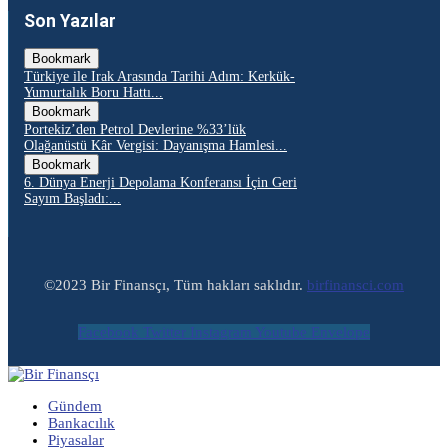
Son Yazılar
Bookmark
Türkiye ile Irak Arasında Tarihi Adım: Kerkük-
Yumurtalık Boru Hattı...
Bookmark
Portekiz’den Petrol Devlerine %33’lük
Olağanüstü Kâr Vergisi: Dayanışma Hamlesi...
Bookmark
6. Dünya Enerji Depolama Konferansı İçin Geri
Sayım Başladı:...
©2023 Bir Finansçı, Tüm hakları saklıdır.
birfinansci.com
Facebook
Twitter
Instagram
Youtube
Envelope
Gündem
Bankacılık
Piyasalar