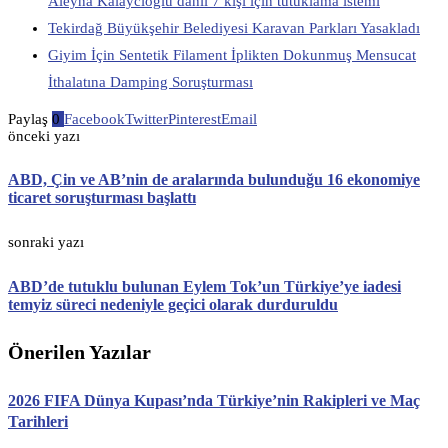
Aleyna Kalaycıoğlu dahil 7 kişi için tutuklama istemi
Tekirdağ Büyükşehir Belediyesi Karavan Parkları Yasakladı
Giyim İçin Sentetik Filament İplikten Dokunmuş Mensucat
İthalatına Damping Soruşturması
Paylaş
0
Facebook
Twitter
Pinterest
Email
önceki yazı
ABD, Çin ve AB’nin de aralarında bulunduğu 16 ekonomiye
ticaret soruşturması başlattı
sonraki yazı
ABD’de tutuklu bulunan Eylem Tok’un Türkiye’ye iadesi
temyiz süreci nedeniyle geçici olarak durduruldu
Önerilen Yazılar
2026 FIFA Dünya Kupası’nda Türkiye’nin Rakipleri ve Maç
Tarihleri