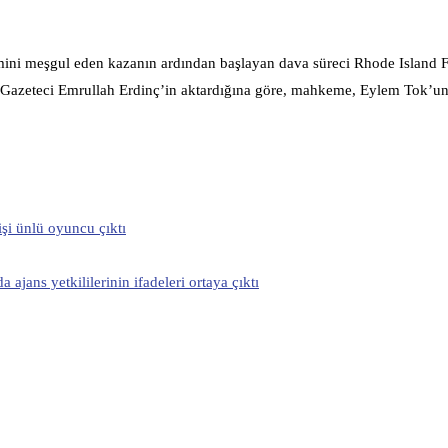
ini meşgul eden kazanın ardından başlayan dava süreci Rhode Island F
u. Gazeteci Emrullah Erdinç’in aktardığına göre, mahkeme, Eylem Tok’u
işi ünlü oyuncu çıktı
ajans yetkililerinin ifadeleri ortaya çıktı