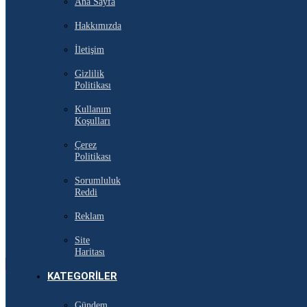
Ana Sayfa
Hakkımızda
İletişim
Gizlilik
Politikası
Kullanım
Koşulları
Çerez
Politikası
Sorumluluk
Reddi
Reklam
Site
Haritası
KATEGORILER
Gündem