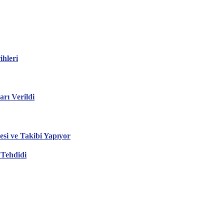
hleri
ı Verildi
esi ve Takibi Yapıyor
 Tehdidi