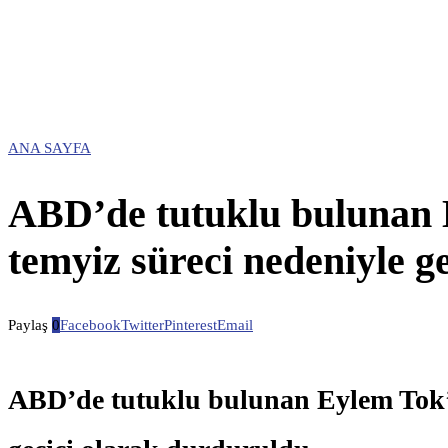
ANA SAYFA
ABD’de tutuklu bulunan 
temyiz süreci nedeniyle g
Paylaş
0
Facebook
Twitter
Pinterest
Email
ABD’de tutuklu bulunan Eylem Tok’u