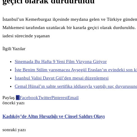
geçici olarak durduruldu
İstanbul’un Kemerburgaz ilçesinde meydana gelen ve Türkiye gündem
Mahkemesi tarafından uzatılacak bir kararla geçici olarak durduruld
iadesi sürecinde yaşanan
İlgili Yazılar
Sinemada Bu Hafta 9 Yeni Film Vizyona Giriyor
İşte Benim Stilim yarışmacısı Ayşegül Eraslan’ın evindeki son k
İstanbul Valisi Davut Gül’den mesai düzenlemesi
Cemal Hünal’ın sahte sertifika iddiasıyla yaptığı suç duyurusunda 
Paylaş
0
Facebook
Twitter
Pinterest
Email
önceki yazı
Kadıköy’de Altın Hırsızlığı ve Cinsel Saldırı Olayı
sonraki yazı