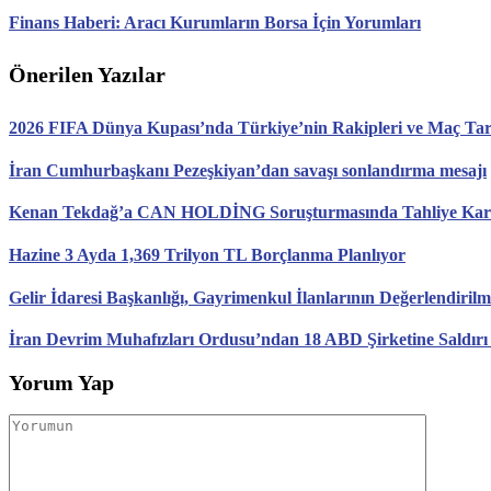
Finans Haberi: Aracı Kurumların Borsa İçin Yorumları
Önerilen Yazılar
2026 FIFA Dünya Kupası’nda Türkiye’nin Rakipleri ve Maç Tari
İran Cumhurbaşkanı Pezeşkiyan’dan savaşı sonlandırma mesajı
Kenan Tekdağ’a CAN HOLDİNG Soruşturmasında Tahliye Karar
Hazine 3 Ayda 1,369 Trilyon TL Borçlanma Planlıyor
Gelir İdaresi Başkanlığı, Gayrimenkul İlanlarının Değerlendirilm
İran Devrim Muhafızları Ordusu’ndan 18 ABD Şirketine Saldırı
Yorum Yap