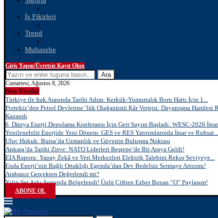
Sigorta
İş Fikirleri
Trend
Muhasebe
Giriş Yapın/Ücretsiz Kayıt Olun
Ara
Cumartesi, Ağustos 8, 2026
Son Yazılar
Türkiye ile Irak Arasında Tarihi Adım: Kerkük-Yumurtalık Boru Hattı İçin 1...
Portekiz’den Petrol Devlerine ’lük Olağanüstü Kâr Vergisi: Dayanışma Hamlesi 
Kazandı
6. Dünya Enerji Depolama Konferansı İçin Geri Sayım Başladı: WESC-2026 İstan
Yenilenebilir Enerjide Yeni Dönem: GES ve RES Yatırımlarında İmar ve Ruhsat..
Uluç Hukuk: Bursa’da Uzmanlık ve Güvenin Buluşma Noktası
Ankara’da Tarihi Zirve: NATO Liderleri Beştepe’de Bir Araya Geldi!
EIA Raporu: Yapay Zekâ ve Veri Merkezleri Elektrik Talebini Rekor Seviyeye...
Enda Enerji’nin Bağlı Ortaklığı Egenda’dan Dev Bedelsiz Sermaye Artırımı!
Arabanız Gerçekten Değerlendi mi?
Yılın Set Aşkı Sonunda Belgelendi! Ünlü Çiftten Ezber Bozan “O” Paylaşım!
ABONE OL