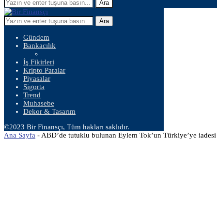
Ara
Ara
Gündem
Bankacılık
İş Fikirleri
Kripto Paralar
Piyasalar
Sigorta
Trend
Muhasebe
Dekor & Tasarım
©2023 Bir Finansçı, Tüm hakları saklıdır.
Ana Sayfa
-
ABD’de tutuklu bulunan Eylem Tok’un Türkiye’ye iadesi t