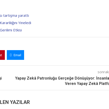
ı tartışma yarattı
rarlılığını Yineledi
erilimi Etkisi
st
Email
sonraki
i
Yapay Zekâ Patronluğu Gerçeğe Dönüşüyor: İnsanla
Veren Yapay Zekâ Plat
LEN YAZILAR