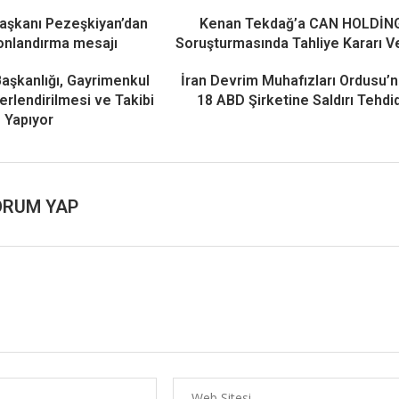
aşkanı Pezeşkiyan’dan
Kenan Tekdağ’a CAN HOLDİN
onlandırma mesajı
Soruşturmasında Tahliye Kararı Ve
Başkanlığı, Gayrimenkul
İran Devrim Muhafızları Ordusu’
ğerlendirilmesi ve Takibi
18 ABD Şirketine Saldırı Tehdid
Yapıyor
ORUM YAP