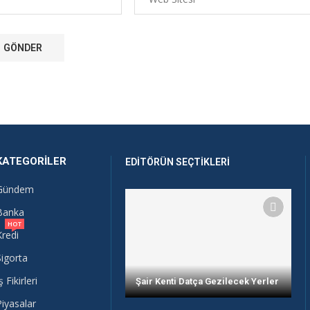
KATEGORILER
EDITÖRÜN SEÇTIKLERI
Gündem
Banka
HOT
Kredi
Sigorta
ş Fikirleri
Şair Kenti Datça Gezilecek Yerler
Piyasalar