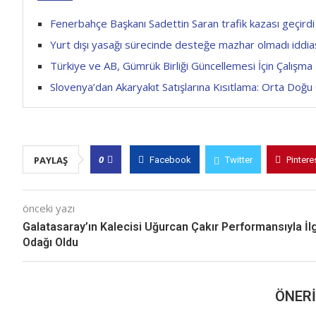
Fenerbahçe Başkanı Sadettin Saran trafik kazası geçirdi
Yurt dışı yasağı sürecinde desteğe mazhar olmadı iddias
Türkiye ve AB, Gümrük Birliği Güncellemesi İçin Çalışma Ka
Slovenya’dan Akaryakıt Satışlarına Kısıtlama: Orta Doğu G
0
PAYLAŞ
Facebook
Twitter
Pintere
önceki yazı
Galatasaray’ın Kalecisi Uğurcan Çakır Performansıyla İlg
Odağı Oldu
ÖNERI