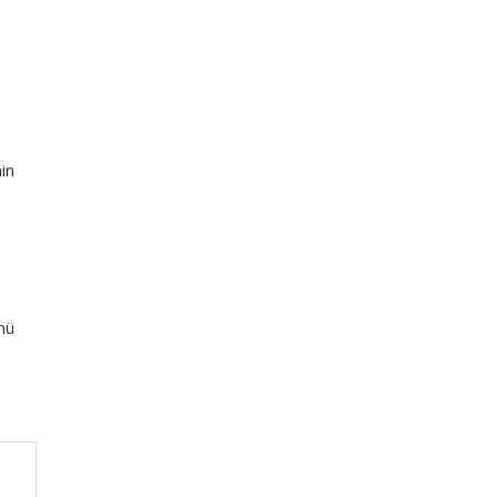
in
nü