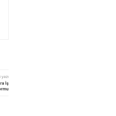
 yazı
ra İş
formu