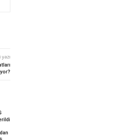
 yazı
tları
yor?
G
rildi
ndan
i