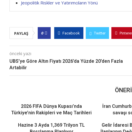
Jeopolitik Riskler ve Yatırımcıların Yönü
0
PAYLAŞ
Facebook
Twitter
Pintere
önceki yazı
UBS’ye Göre Altın Fiyatı 2026’da Yüzde 20’den Fazla
Artabilir
ÖNERI
2026 FIFA Dünya Kupası’nda
İran Cumhurb
Türkiye’nin Rakipleri ve Maç Tarihleri
savaşı s
Hazine 3 Ayda 1,369 Trilyon TL
Gelir İdaresi 
Borçlanma Planlıyor
İlanlarının De