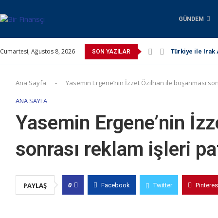
GÜNDEM
Cumartesi, Ağustos 8, 2026
Türkiye ile Irak
SON YAZILAR
Ana Sayfa
-
Yasemin Ergene’nin İzzet Özilhan ile boşanması sonr
ANA SAYFA
Yasemin Ergene’nin İzz
sonrası reklam işleri pa
0
PAYLAŞ
Facebook
Twitter
Pinteres