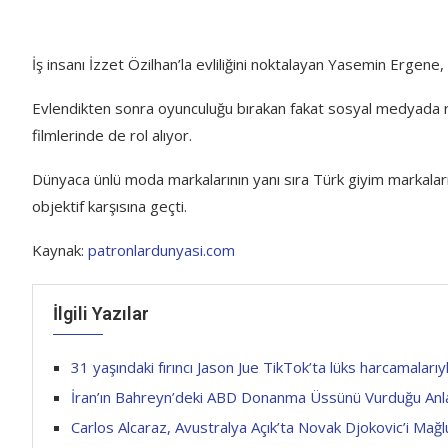
İş insanı İzzet Özilhan’la evliliğini noktalayan Yasemin Ergene,
Evlendikten sonra oyunculuğu bırakan fakat sosyal medyada re
filmlerinde de rol alıyor.
Dünyaca ünlü moda markalarının yanı sıra Türk giyim markaları
objektif karşısına geçti.
Kaynak:
patronlardunyasi.com
İlgili Yazılar
31 yaşındaki fırıncı Jason Jue TikTok’ta lüks harcamalarıyl
İran’ın Bahreyn’deki ABD Donanma Üssünü Vurduğu Anl
Carlos Alcaraz, Avustralya Açık’ta Novak Djokovic’i Ma