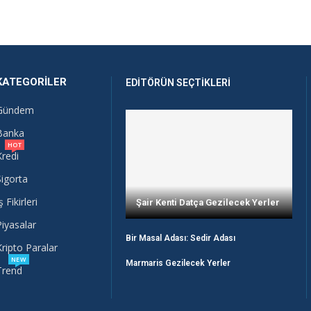
KATEGORILER
EDITÖRÜN SEÇTIKLERI
Gündem
Banka
HOT
Kredi
Sigorta
ş Fikirleri
Şair Kenti Datça Gezilecek Yerler
Piyasalar
Bir Masal Adası: Sedir Adası
Kripto Paralar
NEW
Marmaris Gezilecek Yerler
Trend