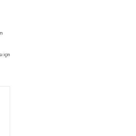
am
 için