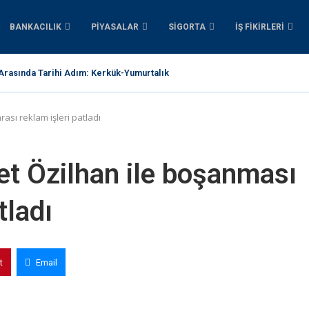
BANKACILIK
PIYASALAR
SIGORTA
İŞ FIKIRLERI
 Arasında Tarihi Adım: Kerkük-Yumurtalık Boru Hattı İçin 1...
ası reklam işleri patladı
et Özilhan ile boşanması
tladı
t
Email