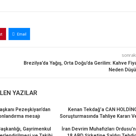
st
Email
sonraki
Brezilya’da Yağış, Orta Doğu’da Gerilim: Kahve Fiya
Neden Düşü
LEN YAZILAR
aşkanı Pezeşkiyan’dan
Kenan Tekdağ’a CAN HOLDİN
onlandırma mesajı
Soruşturmasında Tahliye Kararı Ve
Başkanlığı, Gayrimenkul
İran Devrim Muhafızları Ordusu’
ğerlendirilmesi ve Takibi
18 ABD Şirketine Saldırı Tehdid