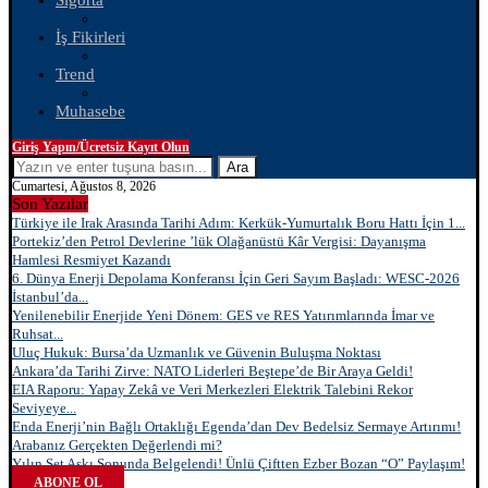
Sigorta
İş Fikirleri
Trend
Muhasebe
Giriş Yapın/Ücretsiz Kayıt Olun
Ara
Cumartesi, Ağustos 8, 2026
Son Yazılar
Türkiye ile Irak Arasında Tarihi Adım: Kerkük-Yumurtalık Boru Hattı İçin 1...
Portekiz’den Petrol Devlerine ’lük Olağanüstü Kâr Vergisi: Dayanışma
Hamlesi Resmiyet Kazandı
6. Dünya Enerji Depolama Konferansı İçin Geri Sayım Başladı: WESC-2026
İstanbul’da...
Yenilenebilir Enerjide Yeni Dönem: GES ve RES Yatırımlarında İmar ve
Ruhsat...
Uluç Hukuk: Bursa’da Uzmanlık ve Güvenin Buluşma Noktası
Ankara’da Tarihi Zirve: NATO Liderleri Beştepe’de Bir Araya Geldi!
EIA Raporu: Yapay Zekâ ve Veri Merkezleri Elektrik Talebini Rekor
Seviyeye...
Enda Enerji’nin Bağlı Ortaklığı Egenda’dan Dev Bedelsiz Sermaye Artırımı!
Arabanız Gerçekten Değerlendi mi?
Yılın Set Aşkı Sonunda Belgelendi! Ünlü Çiftten Ezber Bozan “O” Paylaşım!
ABONE OL