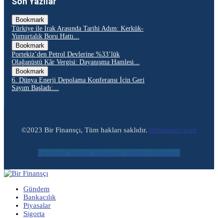
Son Yazılar
Bookmark
Türkiye ile Irak Arasında Tarihi Adım: Kerkük-
Yumurtalık Boru Hattı...
Bookmark
Portekiz’den Petrol Devlerine %33’lük
Olağanüstü Kâr Vergisi: Dayanışma Hamlesi...
Bookmark
6. Dünya Enerji Depolama Konferansı İçin Geri
Sayım Başladı:...
©2023 Bir Finansçı, Tüm hakları saklıdır.
birfinansci.com
Facebook
Twitter
Instagram
Youtube
Envelope
Gündem
Bankacılık
Piyasalar
Sigorta