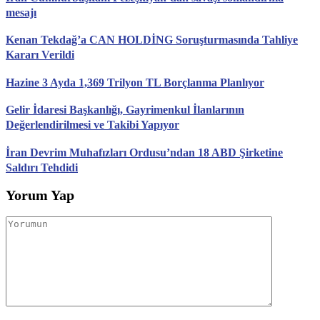
mesajı
Kenan Tekdağ’a CAN HOLDİNG Soruşturmasında Tahliye
Kararı Verildi
Hazine 3 Ayda 1,369 Trilyon TL Borçlanma Planlıyor
Gelir İdaresi Başkanlığı, Gayrimenkul İlanlarının
Değerlendirilmesi ve Takibi Yapıyor
İran Devrim Muhafızları Ordusu’ndan 18 ABD Şirketine
Saldırı Tehdidi
Yorum Yap