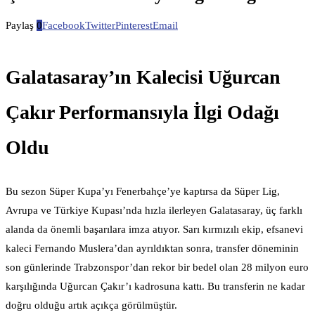
Paylaş
0
Facebook
Twitter
Pinterest
Email
Galatasaray’ın Kalecisi Uğurcan
Çakır Performansıyla İlgi Odağı
Oldu
Bu sezon Süper Kupa’yı Fenerbahçe’ye kaptırsa da Süper Lig,
Avrupa ve Türkiye Kupası’nda hızla ilerleyen Galatasaray, üç farklı
alanda da önemli başarılara imza atıyor. Sarı kırmızılı ekip, efsanevi
kaleci Fernando Muslera’dan ayrıldıktan sonra, transfer döneminin
son günlerinde Trabzonspor’dan rekor bir bedel olan 28 milyon euro
karşılığında Uğurcan Çakır’ı kadrosuna kattı. Bu transferin ne kadar
doğru olduğu artık açıkça görülmüştür.