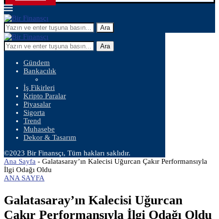
Ara
Ara
Gündem
Bankacılık
İş Fikirleri
Kripto Paralar
Piyasalar
Sigorta
Trend
Muhasebe
Dekor & Tasarım
©2023 Bir Finansçı, Tüm hakları saklıdır.
Ana Sayfa
-
Galatasaray’ın Kalecisi Uğurcan Çakır Performansıyla
İlgi Odağı Oldu
ANA SAYFA
Galatasaray’ın Kalecisi Uğurcan
Çakır Performansıyla İlgi Odağı Oldu