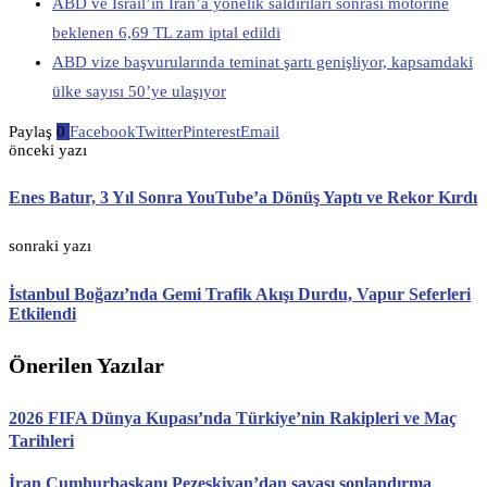
ABD ve İsrail’in İran’a yönelik saldırıları sonrası motorine
beklenen 6,69 TL zam iptal edildi
ABD vize başvurularında teminat şartı genişliyor, kapsamdaki
ülke sayısı 50’ye ulaşıyor
Paylaş
0
Facebook
Twitter
Pinterest
Email
önceki yazı
Enes Batur, 3 Yıl Sonra YouTube’a Dönüş Yaptı ve Rekor Kırdı
sonraki yazı
İstanbul Boğazı’nda Gemi Trafik Akışı Durdu, Vapur Seferleri
Etkilendi
Önerilen Yazılar
2026 FIFA Dünya Kupası’nda Türkiye’nin Rakipleri ve Maç
Tarihleri
İran Cumhurbaşkanı Pezeşkiyan’dan savaşı sonlandırma