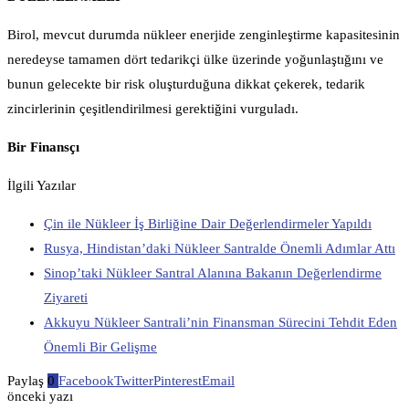
Birol, mevcut durumda nükleer enerjide zenginleştirme kapasitesinin
neredeyse tamamen dört tedarikçi ülke üzerinde yoğunlaştığını ve
bunun gelecekte bir risk oluşturduğuna dikkat çekerek, tedarik
zincirlerinin çeşitlendirilmesi gerektiğini vurguladı.
Bir Finansçı
İlgili Yazılar
Çin ile Nükleer İş Birliğine Dair Değerlendirmeler Yapıldı
Rusya, Hindistan’daki Nükleer Santralde Önemli Adımlar Attı
Sinop’taki Nükleer Santral Alanına Bakanın Değerlendirme
Ziyareti
Akkuyu Nükleer Santrali’nin Finansman Sürecini Tehdit Eden
Önemli Bir Gelişme
Paylaş
0
Facebook
Twitter
Pinterest
Email
önceki yazı