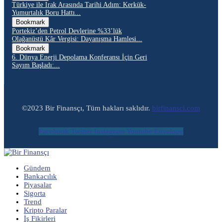
Türkiye ile Irak Arasında Tarihi Adım: Kerkük-
Yumurtalık Boru Hattı...
Bookmark
Portekiz’den Petrol Devlerine %33’lük
Olağanüstü Kâr Vergisi: Dayanışma Hamlesi...
Bookmark
6. Dünya Enerji Depolama Konferansı İçin Geri
Sayım Başladı:...
©2023 Bir Finansçı, Tüm hakları saklıdır.
birfinansci.com
Facebook
Twitter
Instagram
Youtube
Envelope
Gündem
Bankacılık
Piyasalar
Sigorta
Trend
Kripto Paralar
İş Fikirleri