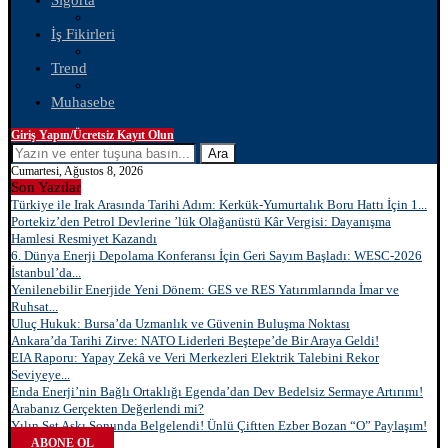
Sigorta
İş Fikirleri
Trend
Muhasebe
Giriş Yapın/Ücretsiz Kayıt Olun
Ara
Cumartesi, Ağustos 8, 2026
Son Yazılar
Türkiye ile Irak Arasında Tarihi Adım: Kerkük-Yumurtalık Boru Hattı İçin 1...
Portekiz’den Petrol Devlerine ’lük Olağanüstü Kâr Vergisi: Dayanışma
Hamlesi Resmiyet Kazandı
6. Dünya Enerji Depolama Konferansı İçin Geri Sayım Başladı: WESC-2026
İstanbul’da...
Yenilenebilir Enerjide Yeni Dönem: GES ve RES Yatırımlarında İmar ve
Ruhsat...
Uluç Hukuk: Bursa’da Uzmanlık ve Güvenin Buluşma Noktası
Ankara’da Tarihi Zirve: NATO Liderleri Beştepe’de Bir Araya Geldi!
EIA Raporu: Yapay Zekâ ve Veri Merkezleri Elektrik Talebini Rekor
Seviyeye...
Enda Enerji’nin Bağlı Ortaklığı Egenda’dan Dev Bedelsiz Sermaye Artırımı!
Arabanız Gerçekten Değerlendi mi?
Yılın Set Aşkı Sonunda Belgelendi! Ünlü Çiftten Ezber Bozan “O” Paylaşım!
ABONE OL