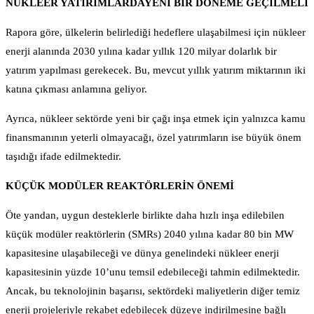
NÜKLEER YATIRIMLARDAYENİ BİR DÖNEME GEÇİLMELİ
Rapora göre, ülkelerin belirlediği hedeflere ulaşabilmesi için nükleer
enerji alanında 2030 yılına kadar yıllık 120 milyar dolarlık bir
yatırım yapılması gerekecek. Bu, mevcut yıllık yatırım miktarının iki
katına çıkması anlamına geliyor.
Ayrıca, nükleer sektörde yeni bir çağı inşa etmek için yalnızca kamu
finansmanının yeterli olmayacağı, özel yatırımların ise büyük önem
taşıdığı ifade edilmektedir.
KÜÇÜK MODÜLER REAKTÖRLERİN ÖNEMİ
Öte yandan, uygun desteklerle birlikte daha hızlı inşa edilebilen
küçük modüler reaktörlerin (SMRs) 2040 yılına kadar 80 bin MW
kapasitesine ulaşabileceği ve dünya genelindeki nükleer enerji
kapasitesinin yüzde 10’unu temsil edebileceği tahmin edilmektedir.
Ancak, bu teknolojinin başarısı, sektördeki maliyetlerin diğer temiz
enerji projeleriyle rekabet edebilecek düzeye indirilmesine bağlı